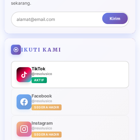
sekarang.
Kirim
IKUTI KAMI
TikTok
@resolusico
AKTIF
Facebook
@resolusico
SEGERA HADIR
Instagram
@resolusico
SEGERA HADIR