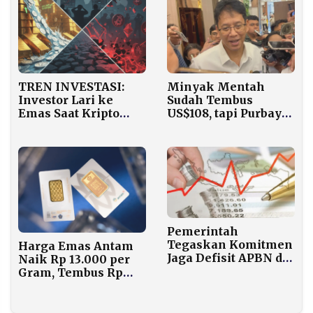
TREN INVESTASI:
Minyak Mentah
Investor Lari ke
Sudah Tembus
Emas Saat Kripto
US$108, tapi Purbaya
Babak Belur
Yakin Harga BBM
Subsidi Tetap Aman
Pemerintah
Tegaskan Komitmen
Harga Emas Antam
Jaga Defisit APBN di
Naik Rp 13.000 per
3% dan Rasio Utang
Gram, Tembus Rp
di 40% dari PDB
2,416 Juta