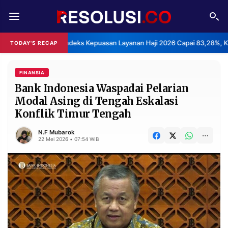
REDAKSI
TENTANG
BPS: Indeks Kepuasan Layanan Haji 2026 Capai 83,28%, K
TODAY'S RECAP
RESOLUSI
IKLAN
TV
FINANSIA
Bank Indonesia Waspadai Pelarian
Modal Asing di Tengah Eskalasi
RUBRIKASI
Konflik Timur Tengah
EDITORIAL
AKSARA
N.F Mubarok
FINANSIA
PERSONA
22 Mei 2026 • 07:54 WIB
DAERAH
NASIONAL
MANCA
SPORT
INFORMASI
PRIVACY
BERITA