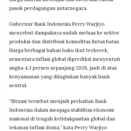
Ekonomi Indonesia tetap tumbuh 5,61 persen
MEDIA
PRAMUDITA
pasok perdagangan antarnegara.
pada triwulan I 2026, ditopang konsumsi
domestik dan realisasi belanja pemerintah, meski
ekspor tertekan akibat perlambatan global.
Gubernur Bank Indonesia Perry Warjiyo
©
menyebut dampaknya sudah meluas ke sektor
Resolusi.co
-
produksi dan distribusi komoditas lintas batas.
2026
Harga berbagai bahan baku ikut terkerek,
PT.
sementara inflasi global diprediksi menyentuh
RESOLUSI
MEDIA
PRAMUDITA
angka 4,3 persen sepanjang 2026, jauh di atas
kenyamanan yang diinginkan banyak bank
sentral.
“Situasi tersebut menjadi perhatian Bank
Indonesia dalam menjaga stabilitas ekonomi
nasional di tengah ketidakpastian global dan
tekanan inflasi dunia,” kata Perry Warjiyo