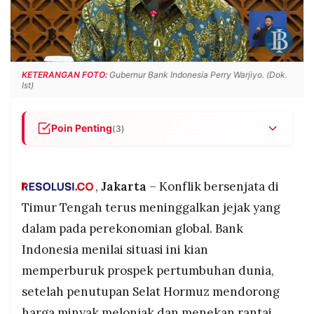
POLICY
WARGA
INFORMASI
KIRIM
IKLAN
TULISAN
PENGADUAN
TERM
KETERANGAN FOTO:
Gubernur Bank Indonesia Perry Warjiyo. (Dok.
OF
Ist)
SERVICE
Poin Penting
(3)
Konflik di Timur Tengah memicu lonjakan harga
IKUTI
KAMI
minyak dan gangguan rantai pasok global,
mendorong Bank Indonesia memperketat
,
Jakarta
– Konflik bersenjata di
kewaspadaan terhadap arus modal keluar dari
Timur Tengah terus meninggalkan jejak yang
pasar negara berkembang.
dalam pada perekonomian global. Bank
Suku bunga AS yang diperkirakan bertahan
Indonesia menilai situasi ini kian
tinggi hingga akhir 2026 membuat imbal hasil
obligasi AS kian menarik, memperbesar risiko
memperburuk prospek pertumbuhan dunia,
pelarian modal dari Indonesia dan negara
setelah penutupan Selat Hormuz mendorong
©
Emerging Markets lain.
PT.
harga minyak melonjak dan menekan rantai
RESOLUSI