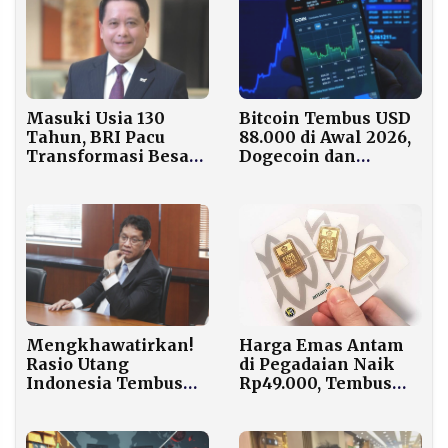
Masuki Usia 130
Bitcoin Tembus USD
Tahun, BRI Pacu
88.000 di Awal 2026,
Transformasi Besar
Dogecoin dan
Lewat BRIVolution
Cardano Melejit
Reignite
Hingga 7 Persen
Harga Emas Antam
Mengkhawatirkan!
di Pegadaian Naik
Rasio Utang
Rp49.000, Tembus
Indonesia Tembus
Rp3,33 Juta per Gram
40,5%, Lampaui Era
per 1 Maret 2026
Pandemi COVID-19