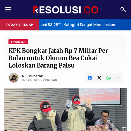
REDAKSI
TENTANG
 2026 Capai 83,28%, Kategori Sangat Memuaskan.
Klaster Pab
TODAY'S RECAP
•
RESOLUSI
IKLAN
TV
FINANSIA
KPK Bongkar Jatah Rp 7 Miliar Per
Bulan untuk Oknum Bea Cukai
RUBRIKASI
Loloskan Barang Palsu
EDITORIAL
AKSARA
N.F Mubarok
FINANSIA
PERSONA
07 Feb 2026 • 21:02 WIB
DAERAH
NASIONAL
MANCA
SPORT
INFORMASI
PRIVACY
BERITA