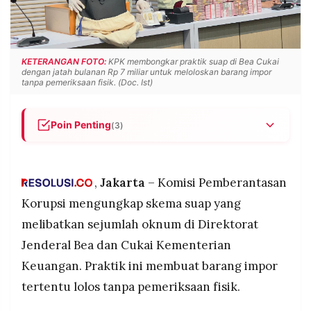
POLICY
WARGA
INFORMASI
KIRIM
IKLAN
TULISAN
KETERANGAN FOTO:
KPK membongkar praktik suap di Bea Cukai
dengan jatah bulanan Rp 7 miliar untuk meloloskan barang impor
PENGADUAN
TERM
tanpa pemeriksaan fisik. (Doc. Ist)
OF
SERVICE
Poin Penting
(3)
KPK membongkar praktik suap di Bea Cukai
IKUTI
KAMI
dengan jatah bulanan Rp 7 miliar untuk
meloloskan barang impor tanpa pemeriksaan
,
Jakarta
– Komisi Pemberantasan
fisik, membuka celah masuknya barang palsu
Korupsi mengungkap skema suap yang
dan ilegal ke Indonesia
melibatkan sejumlah oknum di Direktorat
Oknum Bea Cukai menyewa apartemen sebagai
Jenderal Bea dan Cukai Kementerian
safe house untuk menyimpan uang dan emas,
dengan total barang bukti yang disita KPK
Keuangan. Praktik ini membuat barang impor
mencapai Rp 40,5 miliar termasuk logam mulia
tertentu lolos tanpa pemeriksaan fisik.
©
lebih dari lima kilogram
PT.
RESOLUSI