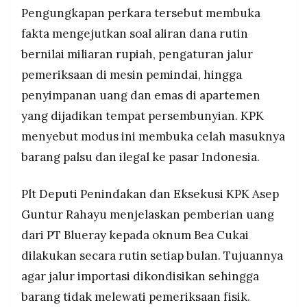
Enam tersangka ditetapkan, tiga pejabat Bea
MEDIA
Pengungkapan perkara tersebut membuka
PRAMUDITA
Cukai dan tiga dari PT Blueray, dengan modus
fakta mengejutkan soal aliran dana rutin
pengaturan parameter mesin pemindai agar
barang tidak masuk jalur merah pemeriksaan fisik
bernilai miliaran rupiah, pengaturan jalur
©
pemeriksaan di mesin pemindai, hingga
Resolusi.co
-
penyimpanan uang dan emas di apartemen
2026
yang dijadikan tempat persembunyian. KPK
PT.
menyebut modus ini membuka celah masuknya
RESOLUSI
MEDIA
PRAMUDITA
barang palsu dan ilegal ke pasar Indonesia.
Plt Deputi Penindakan dan Eksekusi KPK Asep
Guntur Rahayu menjelaskan pemberian uang
dari PT Blueray kepada oknum Bea Cukai
dilakukan secara rutin setiap bulan. Tujuannya
agar jalur importasi dikondisikan sehingga
barang tidak melewati pemeriksaan fisik.