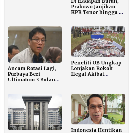
Di Hadapan Buruh,
Prabowo Janjikan
KPR Tenor hingga 40
Tahun dan Bunga
Kredit Rakyat
Maksimal 5 Persen
Peneliti UB Ungkap
Ancam Rotasi Lagi,
Lonjakan Rokok
Purbaya Beri
Ilegal Akibat
Ultimatum 3 Bulan
Ketimpangan
untuk DJP
Kebijakan Cukai
Indonesia Hentikan