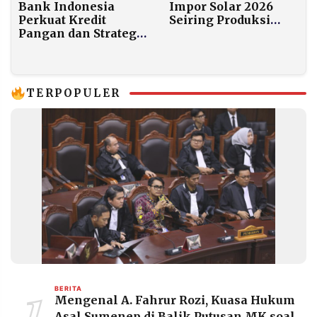
Bank Indonesia
Impor Solar 2026
Perkuat Kredit
Seiring Produksi
Pangan dan Strategi
Kilang Surplus
4K untuk
Kendalikan Inflasi
Jelang Lebaran 2026
TERPOPULER
1
BERITA
Mengenal A. Fahrur Rozi, Kuasa Hukum
Asal Sumenep di Balik Putusan MK soal