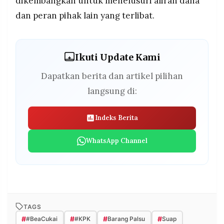
dikembangkan untuk menelusuri aliran dana
dan peran pihak lain yang terlibat.
Ikuti Update Kami
Dapatkan berita dan artikel pilihan
langsung di:
Indeks Berita
WhatsApp Channel
TAGS
#
#
#
#
#BeaCukai
#KPK
Barang Palsu
Suap