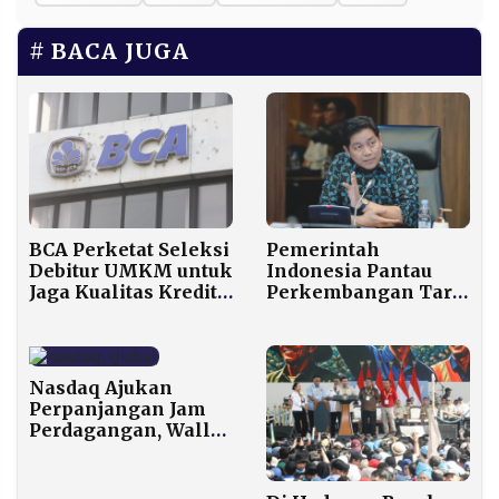
BACA JUGA
Pemerintah
BCA Perketat Seleksi
Indonesia Pantau
Debitur UMKM untuk
Perkembangan Tarif
Jaga Kualitas Kredit
10% Trump,
di Tengah Dinamika
Ratifikasi Perjanjian
Ekonomi
Dagang Belum
Rampung
Nasdaq Ajukan
Perpanjangan Jam
Perdagangan, Wall
Street Bersiap
Menuju Bursa 24 Jam