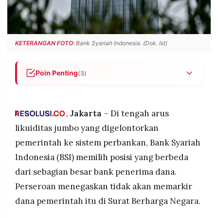
POLICY
WARGA
INFORMASI
KIRIM
IKLAN
TULISAN
KETERANGAN FOTO:
Bank Syariah Indonesia. (Dok. Ist)
PENGADUAN
TERM
OF
SERVICE
Poin Penting
(3)
BSI menegaskan dana pemerintah senilai Rp100
triliun yang diterima akan langsung disalurkan ke
IKUTI
sektor produktif seperti pembiayaan multiguna,
,
Jakarta
– Di tengah arus
KAMI
kendaraan, haji, dan emas, bukan ditempatkan di
likuiditas jumbo yang digelontorkan
Surat Berharga Negara.
pemerintah ke sistem perbankan, Bank Syariah
Sikap BSI berbeda dari tujuan Menkeu Purbaya
Indonesia (BSI) memilih posisi yang berbeda
yang menggelontorkan dana tersebut untuk
mendorong perbankan menyerap SBN demi
dari sebagian besar bank penerima dana.
menekan kenaikan yield obligasi negara yang
Perseroan menegaskan tidak akan memarkir
mulai merangkak naik.
dana pemerintah itu di Surat Berharga Negara.
©
Kebijakan ini berbeda dari penempatan pertama
PT.
September 2025 senilai Rp200 triliun, yang
RESOLUSI