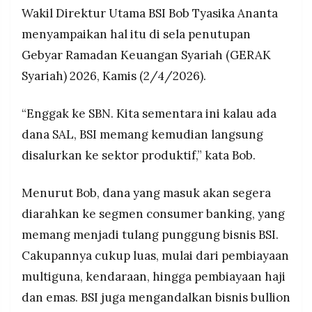
MEDIA
Wakil Direktur Utama BSI Bob Tyasika Ananta
memang secara tegas melarang bank
PRAMUDITA
menggunakan dana untuk membeli SBN dan
menyampaikan hal itu di sela penutupan
fokus ke sektor riil.
Gebyar Ramadan Keuangan Syariah (GERAK
©
Syariah) 2026, Kamis (2/4/2026).
Resolusi.co
-
2026
“Enggak ke SBN. Kita sementara ini kalau ada
PT.
dana SAL, BSI memang kemudian langsung
RESOLUSI
MEDIA
disalurkan ke sektor produktif,” kata Bob.
PRAMUDITA
Menurut Bob, dana yang masuk akan segera
diarahkan ke segmen consumer banking, yang
memang menjadi tulang punggung bisnis BSI.
Cakupannya cukup luas, mulai dari pembiayaan
multiguna, kendaraan, hingga pembiayaan haji
dan emas. BSI juga mengandalkan bisnis bullion