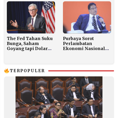
Naik 4,62 Persen
The Fed Tahan Suku
Purbaya Sorot
Bunga, Saham
Perlambatan
Goyang tapi Dolar
Ekonomi Nasional
Malah Menguat 0,4
Akibat Salah Urus
Persen
Domestik
TERPOPULER