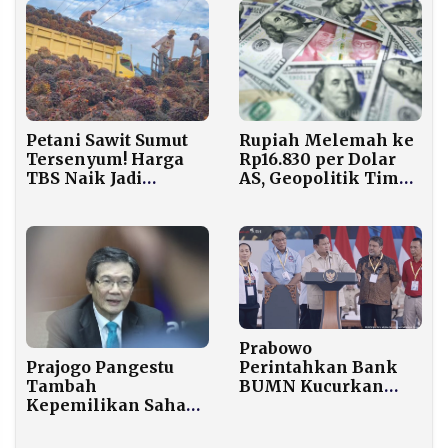
Petani Sawit Sumut
Rupiah Melemah ke
Tersenyum! Harga
Rp16.830 per Dolar
TBS Naik Jadi
AS, Geopolitik Timur
Rp3.494,68 per Kg,
Tengah Jadi Penekan
CPO Acuan Tembus
Utama
Rp14.222 per Liter
Prabowo
Prajogo Pangestu
Perintahkan Bank
Tambah
BUMN Kucurkan
Kepemilikan Saham
Kredit Rakyat Bunga
Barito Renewables
Maksimal 5 Persen
Energy, Harga BREN