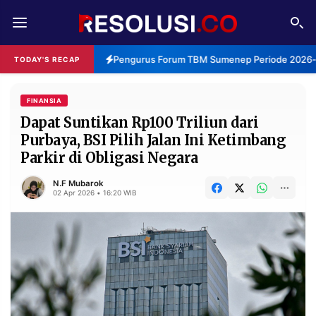
REDAKSI
TENTANG
Pengurus Forum TBM Sumenep Periode 2026-20
TODAY'S RECAP
RESOLUSI
IKLAN
TV
FINANSIA
Dapat Suntikan Rp100 Triliun dari
Purbaya, BSI Pilih Jalan Ini Ketimbang
RUBRIKASI
Parkir di Obligasi Negara
EDITORIAL
AKSARA
N.F Mubarok
FINANSIA
PERSONA
02 Apr 2026 • 16:20 WIB
DAERAH
NASIONAL
MANCA
SPORT
INFORMASI
PRIVACY
BERITA