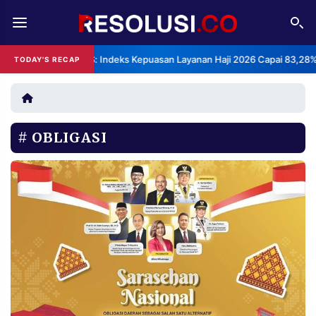
REDAKSI
TENTANG
BPS: Indeks Kepuasan Layanan Haji 2026 Capai 83,28%
TODAY'S RECAP
RESOLUSI
IKLAN
TV
OBLIGASI
RUBRIKASI
EDITORIAL
AKSARA
FINANSIA
PERSONA
DAERAH
NASIONAL
MANCA
SPORT
INFORMASI
PRIVACY
BERITA