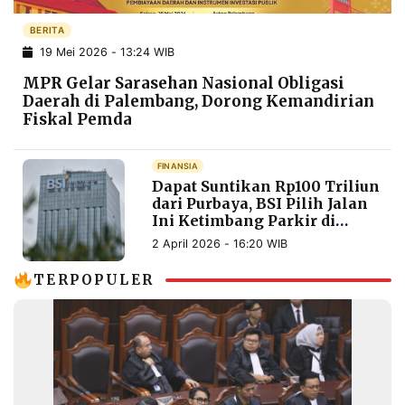
POLICY
WARGA
BERITA
INFORMASI
KIRIM
19 Mei 2026 - 13:24 WIB
IKLAN
TULISAN
MPR Gelar Sarasehan Nasional Obligasi
PENGADUAN
TERM
Daerah di Palembang, Dorong Kemandirian
OF
Fiskal Pemda
SERVICE
FINANSIA
Dapat Suntikan Rp100 Triliun
IKUTI
dari Purbaya, BSI Pilih Jalan
KAMI
Ini Ketimbang Parkir di
Obligasi Negara
2 April 2026 - 16:20 WIB
TERPOPULER
©
PT.
RESOLUSI