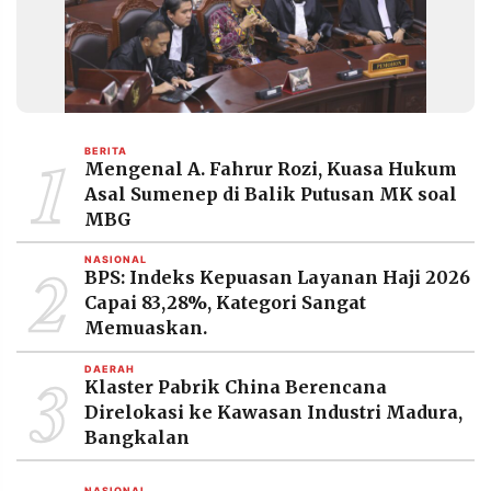
MEDIA
PRAMUDITA
©
Resolusi.co
-
1
BERITA
2026
Mengenal A. Fahrur Rozi, Kuasa Hukum
Asal Sumenep di Balik Putusan MK soal
PT.
MBG
RESOLUSI
MEDIA
PRAMUDITA
2
NASIONAL
BPS: Indeks Kepuasan Layanan Haji 2026
Capai 83,28%, Kategori Sangat
Memuaskan.
3
DAERAH
Klaster Pabrik China Berencana
Direlokasi ke Kawasan Industri Madura,
Bangkalan
NASIONAL