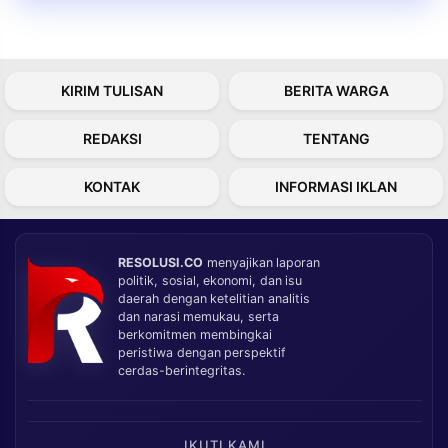
KIRIM TULISAN
BERITA WARGA
REDAKSI
TENTANG
KONTAK
INFORMASI IKLAN
RESOLUSI.CO
menyajikan laporan
politik, sosial, ekonomi, dan isu
daerah dengan ketelitian analitis
dan narasi memukau, serta
berkomitmen membingkai
peristiwa dengan perspektif
cerdas-berintegritas.
IKUTI KAMI