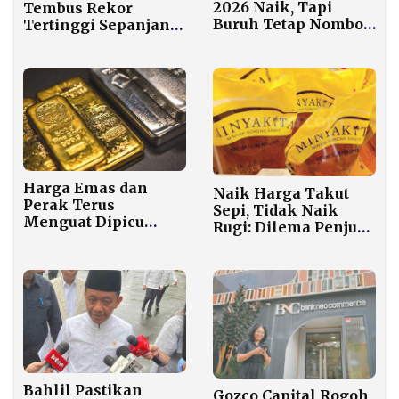
2026 Naik, Tapi
Tembus Rekor
Buruh Tetap Nombok
Tertinggi Sepanjang
Rp160 Ribu
Sejarah, Sentuh Rp
2,49 Juta per Gram
Harga Emas dan
Naik Harga Takut
Perak Terus
Sepi, Tidak Naik
Menguat Dipicu
Rugi: Dilema Penjual
Ketegangan AS-
Angkringan Jogja di
Eropa Soal
Tengah Lonjakan
Greenland
Minyakita
Bahlil Pastikan
Gozco Capital Rogoh