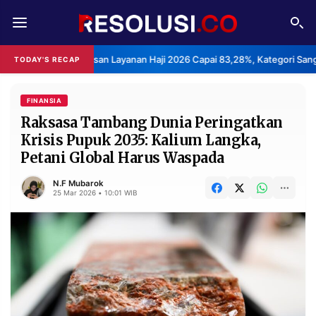
REDAKSI
TENTANG
ks Kepuasan Layanan Haji 2026 Capai 83,28%, Kategori Sangat Memuask
TODAY'S RECAP
RESOLUSI
IKLAN
TV
FINANSIA
Raksasa Tambang Dunia Peringatkan
Krisis Pupuk 2035: Kalium Langka,
RUBRIKASI
Petani Global Harus Waspada
EDITORIAL
AKSARA
N.F Mubarok
FINANSIA
PERSONA
25 Mar 2026 • 10:01 WIB
DAERAH
NASIONAL
MANCA
SPORT
INFORMASI
PRIVACY
BERITA