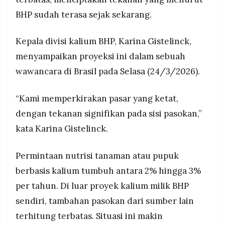
BHP menyasar Brasil, Asia Tenggara, China, India,
MEDIA
PRAMUDITA
BHP sudah terasa sejak sekarang.
dan AS sebagai pasar utama; Brasil saja
diprediksi menyerap sekitar 20% permintaan
kalium global.
Kepala divisi kalium BHP, Karina Gistelinck,
©
menyampaikan proyeksi ini dalam sebuah
Resolusi.co
-
wawancara di Brasil pada Selasa (24/3/2026).
2026
PT.
“Kami memperkirakan pasar yang ketat,
RESOLUSI
MEDIA
dengan tekanan signifikan pada sisi pasokan,”
PRAMUDITA
kata Karina Gistelinck.
Permintaan nutrisi tanaman atau pupuk
berbasis kalium tumbuh antara 2% hingga 3%
per tahun. Di luar proyek kalium milik BHP
sendiri, tambahan pasokan dari sumber lain
terhitung terbatas. Situasi ini makin