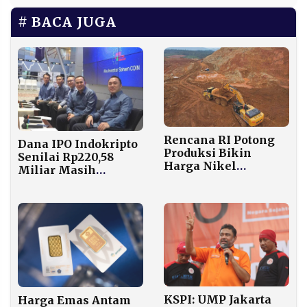
BACA JUGA
Rencana RI Potong
Dana IPO Indokripto
Produksi Bikin
Senilai Rp220,58
Harga Nikel
Miliar Masih
Melonjak 39%,
Disimpan di Bank
Tembus US$25.000!
KSPI: UMP Jakarta
Harga Emas Antam