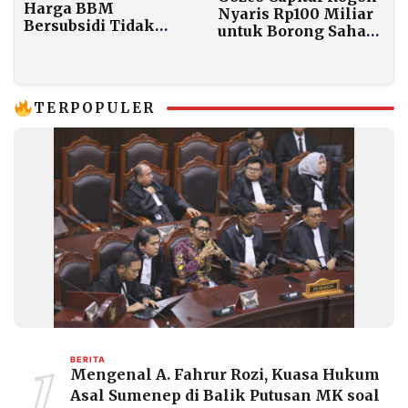
Harga BBM
Nyaris Rp100 Miliar
Bersubsidi Tidak
untuk Borong Saham
Naik, Meski Minyak
BBYB, Harga
Dunia Bergejolak
Langsung Melesat!
Akibat Konflik
Timur Tengah
TERPOPULER
1
BERITA
Mengenal A. Fahrur Rozi, Kuasa Hukum
Asal Sumenep di Balik Putusan MK soal