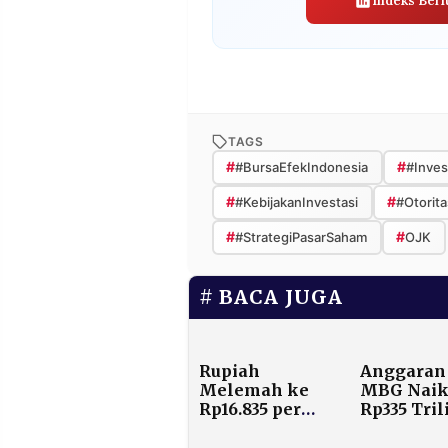
Indeks Beri
TAGS
#
#
#BursaEfekIndonesia
#Inves
#
#
#KebijakanInvestasi
#Otorit
#
#
#StrategiPasarSaham
OJK
BACA JUGA
Rupiah
Anggaran
Melemah ke
MBG Nai
Rp16.835 per
Rp335 Tril
Dolar AS di
Saham Se
Pembukaan
Unggas d