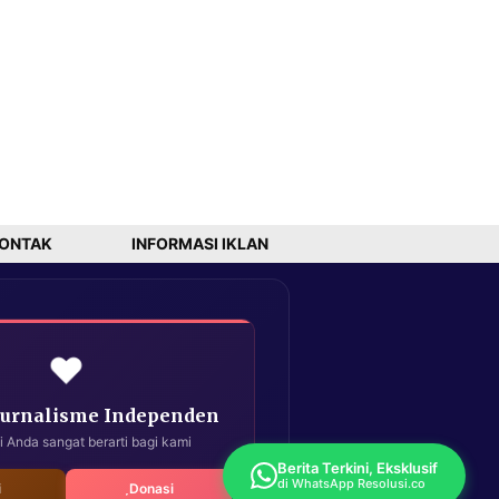
ONTAK
INFORMASI IKLAN
❤️
Jurnalisme Independen
i Anda sangat berarti bagi kami
Berita Terkini, Eksklusif
di WhatsApp Resolusi.co
i
Donasi