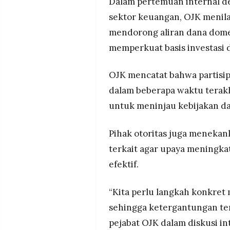
Dalam pertemuan internal 
MEDIA
PRAMUDITA
sektor keuangan, OJK menila
mendorong aliran dana dome
memperkuat basis investasi 
©
Resolusi.co
-
OJK mencatat bahwa partisipas
2026
dalam beberapa waktu terak
PT.
RESOLUSI
untuk meninjau kebijakan dan 
MEDIA
PRAMUDITA
Pihak otoritas juga meneka
terkait agar upaya meningkat
efektif.
“Kita perlu langkah konkret
sehingga ketergantungan ter
pejabat OJK dalam diskusi in