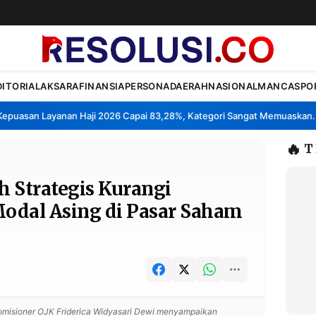
DITORIAL
AKSARA
FINANSIA
PERSONA
DAERAH
NASIONAL
MANCA
SPO
uasan Layanan Haji 2026 Capai 83,28%, Kategori Sangat Memuaskan.
K
•
🔥
T
 Strategis Kurangi
odal Asing di Pasar Saham
misioner OJK Friderica Widyasari Dewi menyampaikan