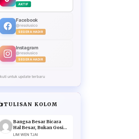
AKTIF
Facebook
@resolusico
SEGERA HADIR
Instagram
@resolusico
SEGERA HADIR
Ikuti untuk update terbaru
️
TULISAN KOLOM
Bangsa Besar Bicara
Hal Besar, Bukan Gosip
Murahan
LIM WEN TJAI