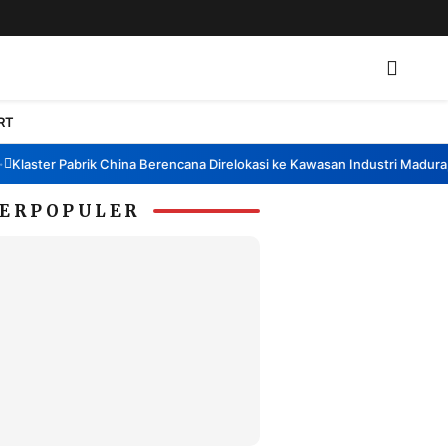
RT
laster Pabrik China Berencana Direlokasi ke Kawasan Industri Madura, B
ERPOPULER