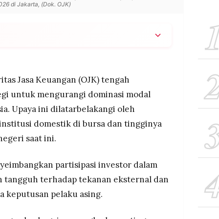
6 di Jakarta, (Dok. OJK)
 memperkuat peran investor domestik dan
ada investor asing di pasar saham RI.
si dalam negeri menjadi salah satu faktor utama
itas Jasa Keuangan (OJK) tengah
i.
gi untuk mengurangi dominasi modal
 institusi diperlukan untuk memperkuat basis
a. Upaya ini dilatarbelakangi oleh
mperdalam pasar modal nasional.
nstitusi domestik di bursa dan tingginya
egeri saat ini.
eimbangkan partisipasi investor dalam
ih tangguh terhadap tekanan eksternal dan
a keputusan pelaku asing.