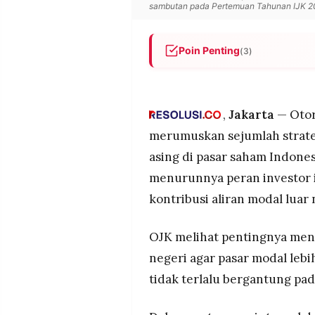
sambutan pada Pertemuan Tahunan IJK 202
POLICY
WARGA
INFORMASI
KIRIM
IKLAN
TULISAN
Poin Penting
(3)
PENGADUAN
TERM
OJK menyusun strategi untuk
OF
mengurangi ketergantungan p
SERVICE
Penurunan partisipasi institu
,
Jakarta
— Otor
yang mendorong kebijakan in
merumuskan sejumlah strate
OJK menilai kolaborasi lintas
IKUTI
asing di pasar saham Indonesi
investasi lokal sekaligus me
KAMI
menurunnya peran investor i
kontribusi aliran modal luar n
OJK melihat pentingnya meny
negeri agar pasar modal leb
tidak terlalu bergantung pad
©
PT.
RESOLUSI