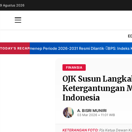
9 Agustus 2026
REDAKSI
TENTANG
RESOLUSI
IKLAN
E
TV
orum TBM Sumenep Periode 2026-2031 Resmi Dilantik
BPS: Indeks Kep
TODAY'S RECAP
•
RUBRIKASI
EDITORIAL
AKSARA
FINANSIA
OJK Susun Langkah
FINANSIA
PERSONA
Ketergantungan M
DAERAH
NASIONAL
Indonesia
MANCA
SPORT
A. BISRI MUNIRI
03 Mar 2026 • 11:01 WIB
INFORMASI
KETERANGAN FOTO:
Pjs Ketua Dewan Ko
PRIVACY
BERITA