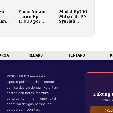
Resources
Rp200 Miliar,
i
lewat
3.500 Korban
gin
Emas Antam
Modal Rp300
n
Perminas
Berani Lapor
Turun Rp
Miliar, BTPN
Polisi
dan
13.000 per
Syariah
i,
Gram pada 3
Ventura Tutup
i
Maret 2026,
Setelah Hanya
gan
Berbeda Arah
3 Tahun
i
dengan Harga
Beroperasi
Dunia
ARGA
REDAKSI
TENTANG
K
RESOLUSI.CO
menyajikan
laporan politik, sosial, ekonomi,
dan isu daerah dengan ketelitian
analitis dan narasi memukau,
Dukung 
serta berkomitmen membingkai
Kontribus
peristiwa dengan perspektif
cerdas-berintegritas.
Kop