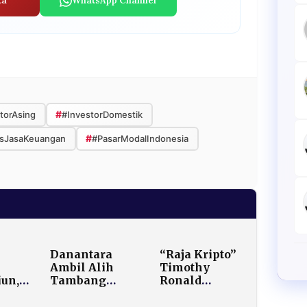
ta
WhatsApp Channel
#
torAsing
#InvestorDomestik
#
asJasaKeuangan
#PasarModalIndonesia
Danantara
“Raja Kripto”
k
Ambil Alih
Timothy
iun,
Tambang
Ronald
ktor
Emas Martabe
Terseret Kasus
an
dari Agincourt
Penipuan