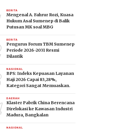
1
BERITA
Mengenal A. Fahrur Rozi, Kuasa
Hukum Asal Sumenep di Balik
Putusan MK soal MBG
2
BERITA
Pengurus Forum TBM Sumenep
Periode 2026-2031 Resmi
Dilantik
3
NASIONAL
BPS: Indeks Kepuasan Layanan
Haji 2026 Capai 83,28%,
Kategori Sangat Memuaskan.
4
DAERAH
Klaster Pabrik China Berencana
Direlokasi ke Kawasan Industri
Madura, Bangkalan
NASIONAL