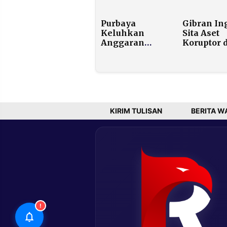
Selasa,
Konsumsi
Tertekan Data
Berpotens
Purbaya
Gibran In
Ekonomi AS
Raup Cua
Keluhkan
Sita Aset
dan Ancaman
Anggaran
Koruptor 
Tarif Trump
Kesehatan
Bandar Jud
yang Terus
Akademis
Membengkak,
UGM: Jan
Angkanya
Cuma Janj
Bikin Pusing
KIRIM TULISAN
BERITA W
!