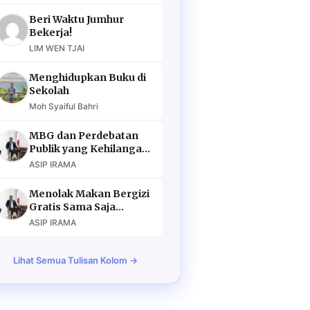
Beri Waktu Jumhur
Bekerja!
LIM WEN TJAI
Menghidupkan Buku di
Sekolah
Moh Syaiful Bahri
MBG dan Perdebatan
Publik yang Kehilangan
Argumen
ASIP IRAMA
Menolak Makan Bergizi
Gratis Sama Saja
Menolak Masa Depan
ASIP IRAMA
Lihat Semua Tulisan Kolom →