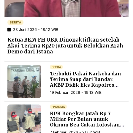
POLICY
WARGA
INFORMASI
KIRIM
IKLAN
TULISAN
BERITA
23 Juni 2026 - 18:12 WIB
PENGADUAN
TERM
OF
Ketua BEM FH UBK Dinonaktifkan setelah
SERVICE
Akui Terima Rp20 Juta untuk Belokkan Arah
Demo dari Istana
IKUTI
BERITA
KAMI
Terbukti Pakai Narkoba dan
Terima Suap dari Bandar,
AKBP Didik Eks Kapolres
Bima Resmi Dipecat dari
19 Februari 2026 - 19:13 WIB
Polri
FINANSIA
KPK Bongkar Jatah Rp 7
Miliar Per Bulan untuk
Oknum Bea Cukai Loloskan
©
PT.
Barang Palsu
RESOLUSI
7 Februari 2026 - 21:02 WIB