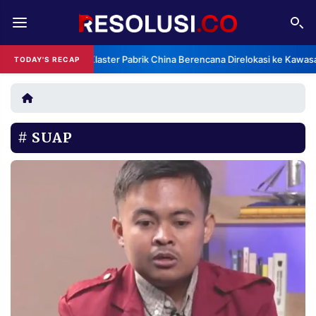
REDAKSI
TENTANG
Klaster Pabrik China Berencana Direlokasi ke Kawas
TODAY'S RECAP
RESOLUSI
IKLAN
TV
SUAP
RUBRIKASI
EDITORIAL
AKSARA
FINANSIA
PERSONA
DAERAH
NASIONAL
MANCA
SPORT
INFORMASI
PRIVACY
BERITA