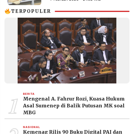
MEDIA
PRAMUDITA
TERPOPULER
©
Resolusi.co
-
2026
PT.
RESOLUSI
MEDIA
PRAMUDITA
1
BERITA
Mengenal A. Fahrur Rozi, Kuasa Hukum
Asal Sumenep di Balik Putusan MK soal
MBG
NASIONAL
Kemenag Rilis 90 Buku Digital PAI dan