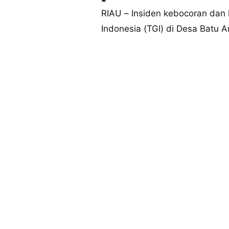
MEDIA
PRAMUDITA
RIAU – Insiden kebocoran dan 
Indonesia (TGI) di Desa Batu 
©
Resolusi.co
-
2026
PT.
RESOLUSI
MEDIA
PRAMUDITA