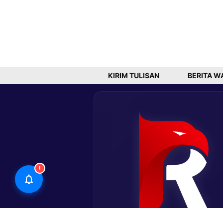
KIRIM TULISAN
BERITA W
!