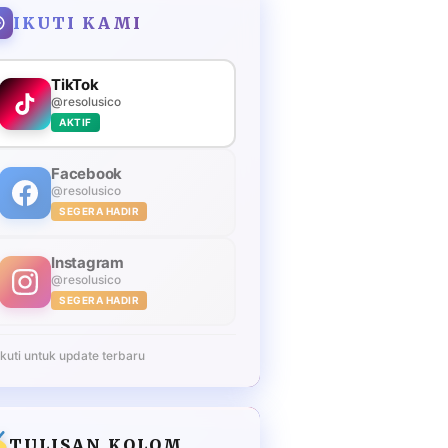
IKUTI KAMI
TikTok
@resolusico
AKTIF
Facebook
@resolusico
SEGERA HADIR
Instagram
@resolusico
SEGERA HADIR
Ikuti untuk update terbaru
TULISAN KOLOM