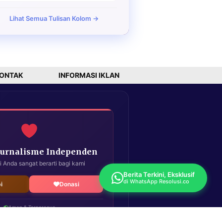
Lihat Semua Tulisan Kolom →
ONTAK
INFORMASI IKLAN
Jurnalisme Independen
i Anda sangat berarti bagi kami
Berita Terkini, Eksklusif
di WhatsApp Resolusi.co
i
Donasi
Aman & Terpercaya