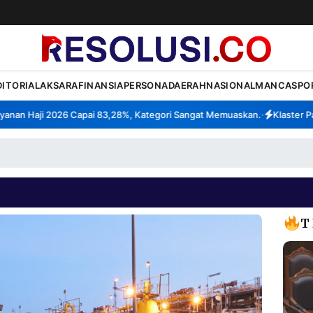
DITORIAL
AKSARA
FINANSIA
PERSONA
DAERAH
NASIONAL
MANCA
SPO
an Haji 2026 Capai 83,28%, Kategori Sangat Memuaskan.
Klaster Pabr
•
T