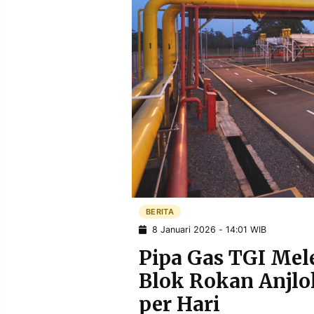
POLICY
WARGA
INFORMASI
KIRIM
IKLAN
TULISAN
PENGADUAN
TERM
OF
SERVICE
IKUTI
KAMI
BERITA
8 Januari 2026 - 14:01 WIB
Pipa Gas TGI Mel
Blok Rokan Anjlo
©
per Hari
PT.
RESOLUSI