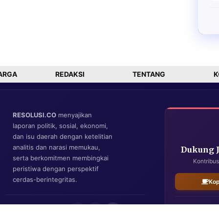
ARGA
REDAKSI
TENTANG
K
RESOLUSI.CO
menyajikan
laporan politik, sosial, ekonomi,
dan isu daerah dengan ketelitian
analitis dan narasi memukau,
Dukung 
serta berkomitmen membingkai
Kontribus
peristiwa dengan perspektif
cerdas-berintegritas.
Kop
IKUTI KAMI