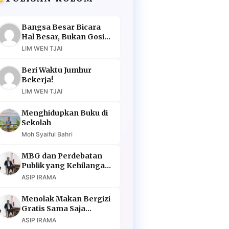
Bangsa Besar Bicara
Hal Besar, Bukan Gosip
Murahan
LIM WEN TJAI
Beri Waktu Jumhur
Bekerja!
LIM WEN TJAI
Menghidupkan Buku di
Sekolah
Moh Syaiful Bahri
MBG dan Perdebatan
Publik yang Kehilangan
Argumen
ASIP IRAMA
Menolak Makan Bergizi
Gratis Sama Saja
Menolak Masa Depan
ASIP IRAMA