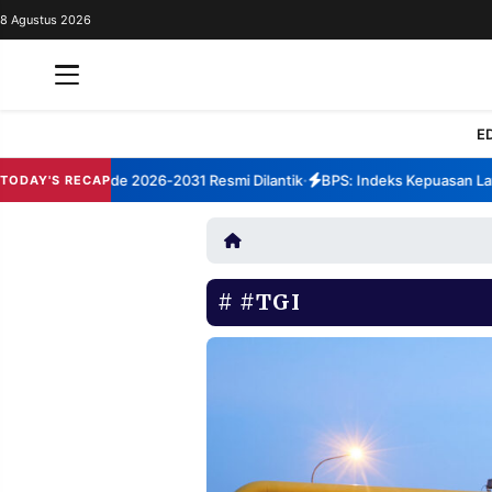
8 Agustus 2026
REDAKSI
TENTANG
RESOLUSI
IKLAN
E
TV
enep Periode 2026-2031 Resmi Dilantik
BPS: Indeks Kepuasan Layan
TODAY'S RECAP
•
RUBRIKASI
EDITORIAL
AKSARA
FINANSIA
PERSONA
#TGI
DAERAH
NASIONAL
MANCA
SPORT
INFORMASI
PRIVACY
BERITA