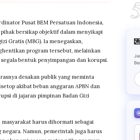
inta Program Makan Bergizi Gratis (MBG) tetap
t hajat hidup jutaan siswa, petani, dan UMKM.
ya tata kelola anggaran raksasa MBG dan
dinator Pusat BEM Persatuan Indonesia,
tkan pemerintah daerah secara menyeluruh, bukan
pihak bersikap objektif dalam menyikapi

zi Gratis (MBG). Ia menegaskan,
a program rakyat dan pemberantasan korupsi
ghentikan program tersebut, melainkan
ehingga dugaan penyimpangan di Badan Gizi
Ja
 segala bentuk penyimpangan dan korupsi.
Be
erasnya desakan publik yang meminta
disetop akibat beban anggaran APBN dan
psi di jajaran pimpinan Badan Gizi
i masyarakat harus dihormati sebagai
g negara. Namun, pemerintah juga harus