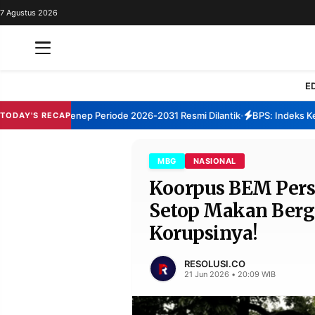
7 Agustus 2026
REDAKSI
TENTANG
RESOLUSI
IKLAN
E
TV
 TBM Sumenep Periode 2026-2031 Resmi Dilantik
BPS: Indeks Kepuas
TODAY'S RECAP
•
RUBRIKASI
EDITORIAL
AKSARA
MBG
NASIONAL
Koorpus BEM Pers
FINANSIA
PERSONA
Setop Makan Bergi
DAERAH
NASIONAL
Korupsinya!
MANCA
SPORT
RESOLUSI.CO
21 Jun 2026 • 20:09 WIB
INFORMASI
PRIVACY
BERITA