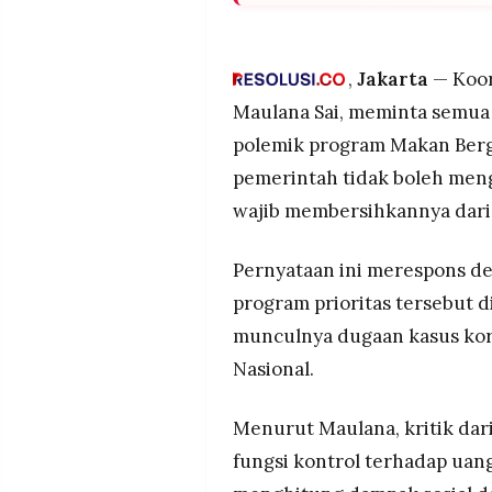
MEDIA
BEM Persatuan Indonesia mem
PRAMUDITA
dilanjutkan karena menyangku
Mahasiswa mengkritik burukn
,
Jakarta
— Koor
mendesak pemerintah meliba
Maulana Sai, meminta semua 
©
sekadar sebagai pengawas.
Resolusi.co
polemik program Makan Bergi
-
Mahasiswa menegaskan bahw
2026
pemerintah tidak boleh men
harus berjalan bersamaan, s
Nasional wajib diusut tuntas.
PT.
wajib membersihkannya dari
RESOLUSI
MEDIA
PRAMUDITA
Pernyataan ini merespons d
program prioritas tersebut 
munculnya dugaan kasus koru
Nasional.
Menurut Maulana, kritik dar
fungsi kontrol terhadap uan