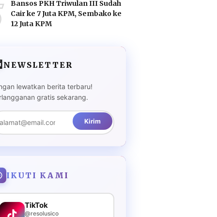
5
Bansos PKH Triwulan III Sudah
Cair ke 7 Juta KPM, Sembako ke
12 Juta KPM

NEWSLETTER
ngan lewatkan berita terbaru!
rlangganan gratis sekarang.
Kirim
IKUTI KAMI
TikTok
@resolusico