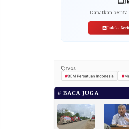
I
Dapatkan berita 
Indeks Beri
TAGS
#
#
BEM Persatuan Indonesia
Ma
BACA JUGA