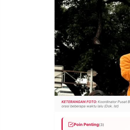
POLICY
WARGA
INFORMASI
KIRIM
IKLAN
TULISAN
PENGADUAN
TERM
OF
SERVICE
IKUTI
KAMI
KETERANGAN FOTO:
Koordinator Pusat 
orasi beberapa waktu lalu (Dok. Ist)
©
Poin Penting
(3)
PT.
RESOLUSI