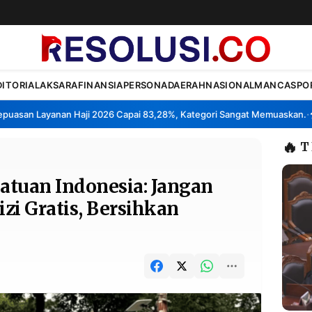
DITORIAL
AKSARA
FINANSIA
PERSONA
DAERAH
NASIONAL
MANCA
SPO
an Layanan Haji 2026 Capai 83,28%, Kategori Sangat Memuaskan.
Klas
•
🔥
T
atuan Indonesia: Jangan
zi Gratis, Bersihkan