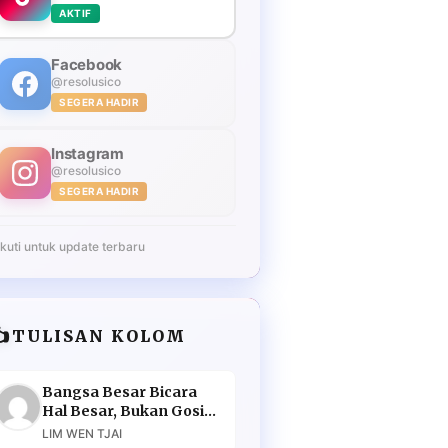
AKTIF
Facebook
@resolusico
SEGERA HADIR
Instagram
@resolusico
SEGERA HADIR
Ikuti untuk update terbaru
️
TULISAN KOLOM
Bangsa Besar Bicara
Hal Besar, Bukan Gosip
Murahan
LIM WEN TJAI