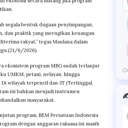
an ekonomi secara matang jika program
tikan.
lah segala bentuk dugaan penyimpangan,
, dan praktik yang merugikan keuangan
diterima rakyat,” tegas Maulana dalam
ggu (21/6/2026).
a ekosistem program MBG sudah terlanjur
laku UMKM, petani, nelayan, hingga
Di wilayah terpencil dan 3T (Tertinggal,
gram ini bahkan menjadi instrumen
✍
diandalkan masyarakat.
jutan program, BEM Persatuan Indonesia
ogram dengan anggaran raksasa ini masih