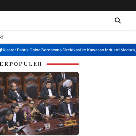
RT
ter Pabrik China Berencana Direlokasi ke Kawasan Industri Madura, Ban
ERPOPULER