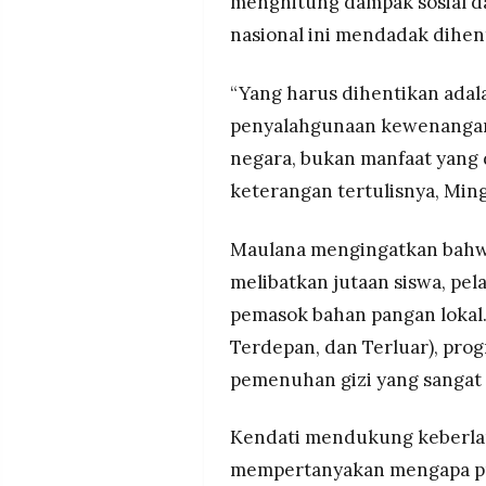
menghitung dampak sosial d
nasional ini mendadak dihen
“Yang harus dihentikan ada
penyalahgunaan kewenangan
negara, bukan manfaat yang 
keterangan tertulisnya, Min
Maulana mengingatkan bahw
melibatkan jutaan siswa, pe
pemasok bahan pangan lokal. 
Terdepan, dan Terluar), pro
pemenuhan gizi yang sangat 
Kendati mendukung keberlan
mempertanyakan mengapa pr