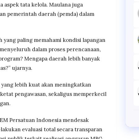
 aspek tata kelola. Maulana juga
tan pemerintah daerah (pemda) dalam
 yang paling memahami kondisi lapangan
ih menyeluruh dalam proses perencanaan,
 program? Mengapa daerah lebih banyak
s?” ujarnya.
a yang lebih kuat akan meningkatkan
rketat pengawasan, sekaligus memperkecil
gan.
 BEM Persatuan Indonesia mendesak
akukan evaluasi total secara transparan
i publik terkait realisasi anggaran MBG.