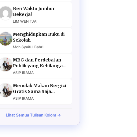
Beri Waktu Jumhur
Bekerja!
LIM WEN TJAI
Menghidupkan Buku di
Sekolah
Moh Syaiful Bahri
MBG dan Perdebatan
Publik yang Kehilangan
Argumen
ASIP IRAMA
Menolak Makan Bergizi
Gratis Sama Saja
Menolak Masa Depan
ASIP IRAMA
Lihat Semua Tulisan Kolom →