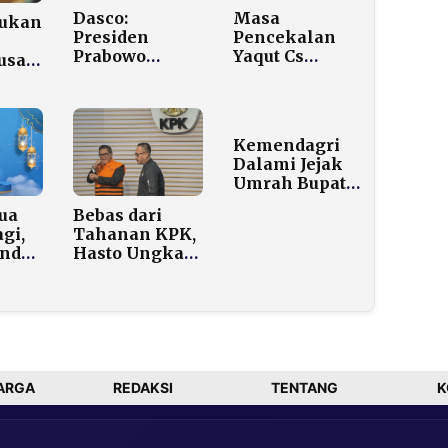
Dasco:
Masa
ukan
Presiden
Pencekalan
Prabowo
Yaqut Cs
usan,
Dijadwalkan
Hampir Usai,
ad
Kunjungi Aceh,
KPK Tegaskan
juk
DPR Fokus
Tak Ganggu
atib
Pemulihan
Proses Hukum
Kemendagri
Pascabencana
Dalami Jejak
Umrah Bupati
Aceh Selatan,
Bebas dari
ua
Sumber Dana
Tahanan KPK,
gi,
Perjalanan
Hasto Ungkap
Anda
Ikut Diusut
Pengalaman di
Balik Jeruji
n
dan Terima
ara
Kasih ke
Prabowo
ARGA
REDAKSI
TENTANG
K