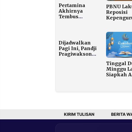
Pertamina
PBNU Lak
Akhirnya
Reposisi
Tembus
Kepengur
Takengon,
Mohamm
BBM Sampai
Nuh Ditun
Setelah 7 Jam
sebagai K
Perjalanan
Aam
Dijadwalkan
Medan Berat
Pagi Ini, Pandji
Pragiwaksono
Jalani
Tinggal D
Pemeriksaan
Minggu La
soal Stand Up
Siapkah 
Mens Rea
Sambut
Ramadha
dengan C
Ini?
KIRIM TULISAN
BERITA W