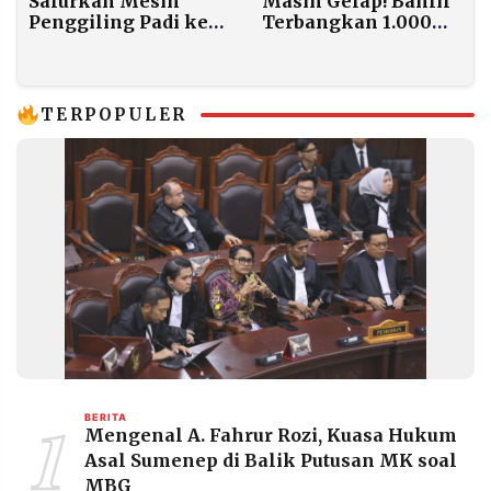
Salurkan Mesin
Masih Gelap! Bahlil
Penggiling Padi ke
Terbangkan 1.000
Petani Cilacap,
Genset ke 224 Desa
Dorong Kedaulatan
Korban Banjir
Pangan
TERPOPULER
1
BERITA
Mengenal A. Fahrur Rozi, Kuasa Hukum
Asal Sumenep di Balik Putusan MK soal
MBG