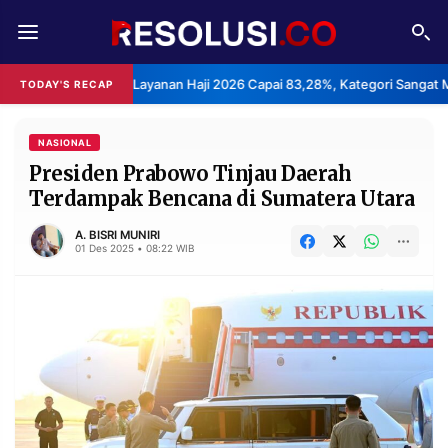
REDAKSI
TENTANG
 Kepuasan Layanan Haji 2026 Capai 83,28%, Kategori Sangat Memuaskan
TODAY'S RECAP
RESOLUSI
IKLAN
TV
NASIONAL
Presiden Prabowo Tinjau Daerah
Terdampak Bencana di Sumatera Utara
RUBRIKASI
EDITORIAL
AKSARA
A. BISRI MUNIRI
01 Des 2025 • 08:22 WIB
FINANSIA
PERSONA
DAERAH
NASIONAL
MANCA
SPORT
INFORMASI
PRIVACY
BERITA