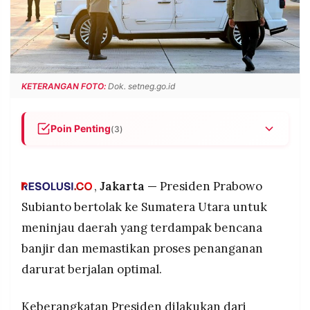
POLICY
WARGA
INFORMASI
KIRIM
IKLAN
TULISAN
PENGADUAN
TERM
OF
KETERANGAN FOTO:
Dok. setneg.go.id
SERVICE
Poin Penting
(3)
IKUTI
Presiden Prabowo meninjau langsung daerah
KAMI
terdampak bencana di Sumatera Utara.
,
Jakarta —
Presiden Prabowo
Fokus peninjauan: infrastruktur, layanan dasar,
dan koordinasi tanggap darurat.
Subianto bertolak ke Sumatera Utara untuk
Pemerintah memastikan bantuan cepat dan
meninjau daerah yang terdampak bencana
masyarakat tetap waspada terhadap cuaca
banjir dan memastikan proses penanganan
ekstrem.
darurat berjalan optimal.
©
PT.
Keberangkatan Presiden dilakukan dari
RESOLUSI