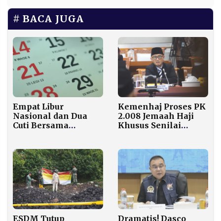
BACA JUGA
Empat Libur
Kemenhaj Proses PK
Nasional dan Dua
2.008 Jemaah Haji
Cuti Bersama
Khusus Senilai
Menanti di Mei 2026,
Rp269 Miliar
Ini Rincian
Tanggalnya
ESDM Tutup
Dramatis! Dasco