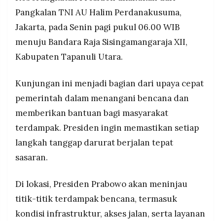
MEDIA
Pangkalan TNI AU Halim Perdanakusuma,
PRAMUDITA
Jakarta, pada Senin pagi pukul 06.00 WIB
menuju Bandara Raja Sisingamangaraja XII,
©
Kabupaten Tapanuli Utara.
Resolusi.co
-
2026
Kunjungan ini menjadi bagian dari upaya cepat
PT.
pemerintah dalam menangani bencana dan
RESOLUSI
MEDIA
memberikan bantuan bagi masyarakat
PRAMUDITA
terdampak. Presiden ingin memastikan setiap
langkah tanggap darurat berjalan tepat
sasaran.
Di lokasi, Presiden Prabowo akan meninjau
titik-titik terdampak bencana, termasuk
kondisi infrastruktur, akses jalan, serta layanan