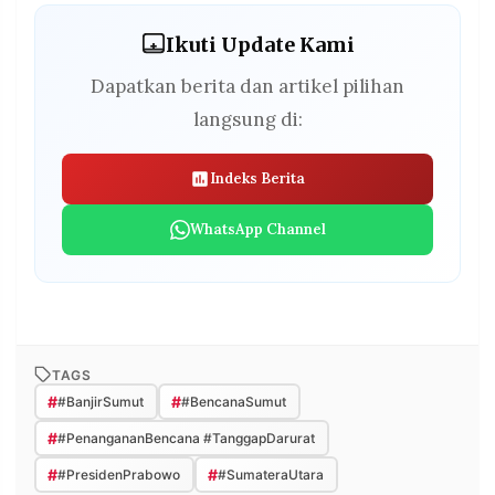
Ikuti Update Kami
Dapatkan berita dan artikel pilihan
langsung di:
Indeks Berita
WhatsApp Channel
TAGS
#
#
#BanjirSumut
#BencanaSumut
#
#PenangananBencana #TanggapDarurat
#
#
#PresidenPrabowo
#SumateraUtara