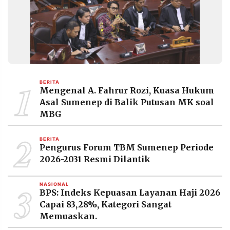
MEDIA
PRAMUDITA
©
Resolusi.co
-
2026
1
BERITA
Mengenal A. Fahrur Rozi, Kuasa Hukum
PT.
Asal Sumenep di Balik Putusan MK soal
RESOLUSI
MEDIA
MBG
PRAMUDITA
2
BERITA
Pengurus Forum TBM Sumenep Periode
2026-2031 Resmi Dilantik
3
NASIONAL
BPS: Indeks Kepuasan Layanan Haji 2026
Capai 83,28%, Kategori Sangat
Memuaskan.