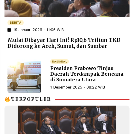
POLICY
WARGA
INFORMASI
KIRIM
IKLAN
TULISAN
BERITA
19 Januari 2026 - 11:06 WIB
PENGADUAN
TERM
OF
Mulai Dibayar Hari Ini! Rp10,6 Triliun TKD
SERVICE
Didorong ke Aceh, Sumut, dan Sumbar
NASIONAL
IKUTI
Presiden Prabowo Tinjau
KAMI
Daerah Terdampak Bencana
di Sumatera Utara
1 Desember 2025 - 08:22 WIB
TERPOPULER
©
PT.
RESOLUSI