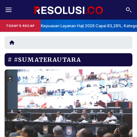
REDAKSI
TENTANG
BPS: Indeks Kepuasan Layanan Haji 2026 Capai 83,28%, Kategori Sang
TODAY'S RECAP
RESOLUSI
IKLAN
TV
#SUMATERAUTARA
RUBRIKASI
EDITORIAL
AKSARA
FINANSIA
PERSONA
DAERAH
NASIONAL
MANCA
SPORT
INFORMASI
PRIVACY
BERITA