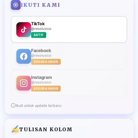
IKUTI KAMI
TikTok
@resolusico
AKTIF
Facebook
@resolusico
SEGERA HADIR
Instagram
@resolusico
SEGERA HADIR
Ikuti untuk update terbaru
TULISAN KOLOM