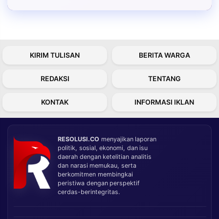
KIRIM TULISAN
BERITA WARGA
REDAKSI
TENTANG
KONTAK
INFORMASI IKLAN
RESOLUSI.CO
menyajikan laporan
politik, sosial, ekonomi, dan isu
daerah dengan ketelitian analitis
dan narasi memukau, serta
berkomitmen membingkai
peristiwa dengan perspektif
cerdas-berintegritas.