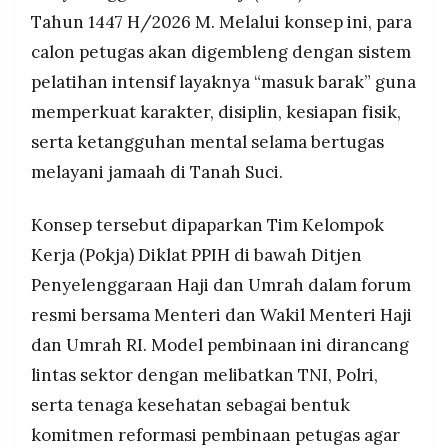
dan mitigasi risiko operasional haji.
MEDIA
Tahun 1447 H/2026 M. Melalui konsep ini, para
PRAMUDITA
Disiplin yang dibangun berorientasi pada
calon petugas akan digembleng dengan sistem
pelayanan jamaah agar petugas lebih profesional,
pelatihan intensif layaknya “masuk barak” guna
sigap, tangguh, dan tetap humanis.
©
memperkuat karakter, disiplin, kesiapan fisik,
Resolusi.co
-
serta ketangguhan mental selama bertugas
2026
melayani jamaah di Tanah Suci.
PT.
RESOLUSI
MEDIA
Konsep tersebut dipaparkan Tim Kelompok
PRAMUDITA
Kerja (Pokja) Diklat PPIH di bawah Ditjen
Penyelenggaraan Haji dan Umrah dalam forum
resmi bersama Menteri dan Wakil Menteri Haji
dan Umrah RI. Model pembinaan ini dirancang
lintas sektor dengan melibatkan TNI, Polri,
serta tenaga kesehatan sebagai bentuk
komitmen reformasi pembinaan petugas agar