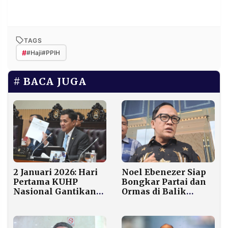
TAGS
#
#Haji#PPIH
BACA JUGA
2 Januari 2026: Hari
Noel Ebenezer Siap
Pertama KUHP
Bongkar Partai dan
Nasional Gantikan
Ormas di Balik
Warisan Kolonial
Korupsi K3, Begini
Usia 123 Tahun
Sikap KPK