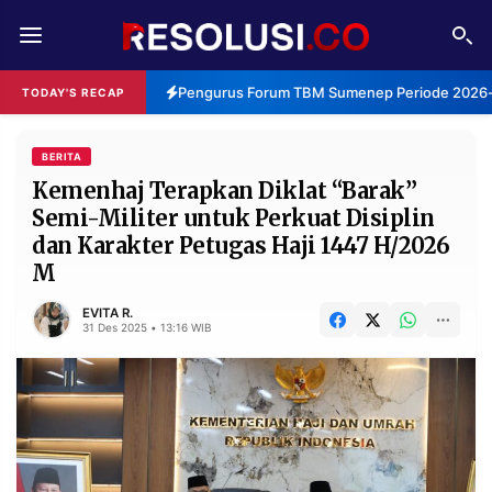
REDAKSI
TENTANG
Pengurus Forum TBM Sumenep Periode 2026-2
TODAY'S RECAP
RESOLUSI
IKLAN
TV
BERITA
Kemenhaj Terapkan Diklat “Barak”
Semi-Militer untuk Perkuat Disiplin
RUBRIKASI
dan Karakter Petugas Haji 1447 H/2026
EDITORIAL
AKSARA
M
FINANSIA
PERSONA
EVITA R.
31 Des 2025 • 13:16 WIB
DAERAH
NASIONAL
MANCA
SPORT
INFORMASI
PRIVACY
BERITA