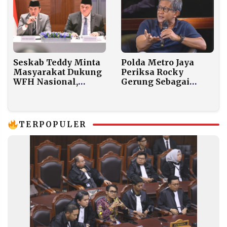
Seskab Teddy Minta
Polda Metro Jaya
Masyarakat Dukung
Periksa Rocky
WFH Nasional,
Gerung Sebagai
Kebijakan Berlaku
Saksi Meringankan
Mulai 1 April dan
dalam Kasus
Dievaluasi Dua Bulan
Tuduhan Ijazah
Jokowi
TERPOPULER