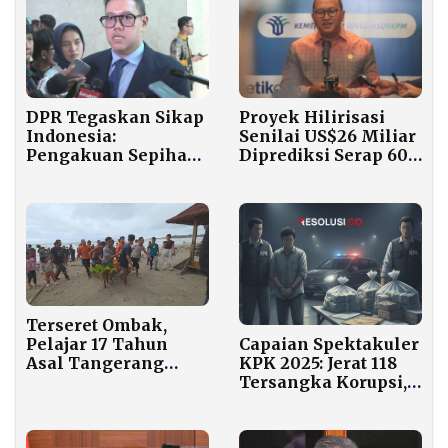
DPR Tegaskan Sikap
Proyek Hilirisasi
Indonesia:
Senilai US$26 Miliar
Pengakuan Sepihak
Diprediksi Serap 600
Israel atas
Ribu Tenaga Kerja
Somaliland Langgar
Hukum
Internasional
Terseret Ombak,
Capaian Spektakuler
Pelajar 17 Tahun
KPK 2025: Jerat 118
Asal Tangerang
Tersangka Korupsi,
Ditemukan Tewas di
Aset Negara Rp1,53
Pantai Pandeglang
Triliun
Diselamatkan