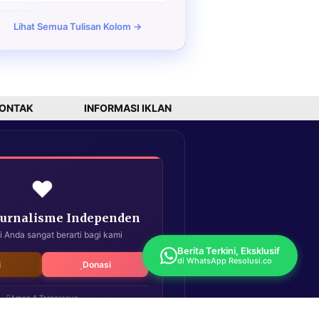
Lihat Semua Tulisan Kolom →
ONTAK
INFORMASI IKLAN
❤️
Jurnalisme Independen
i Anda sangat berarti bagi kami
Berita Terkini, Eksklusif
di WhatsApp Resolusi.co
i
Donasi
Aman & Terpercaya