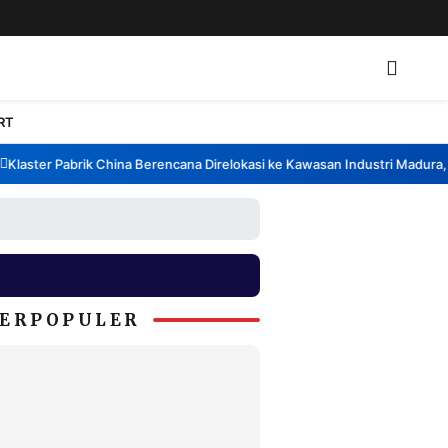
RT
aster Pabrik China Berencana Direlokasi ke Kawasan Industri Madura, Ba
ERPOPULER