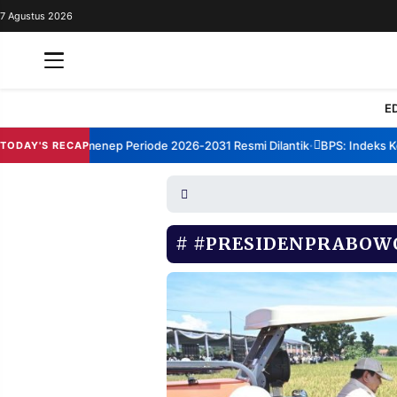
7 Agustus 2026
REDAKSI
TENTANG
RESOLUSI
IKLAN
E
TV
rum TBM Sumenep Periode 2026-2031 Resmi Dilantik
BPS: Indeks Kepu
TODAY'S RECAP
•
RUBRIKASI
EDITORIAL
AKSARA
FINANSIA
PERSONA
#PRESIDENPRABOW
DAERAH
NASIONAL
MANCA
SPORT
INFORMASI
PRIVACY
BERITA