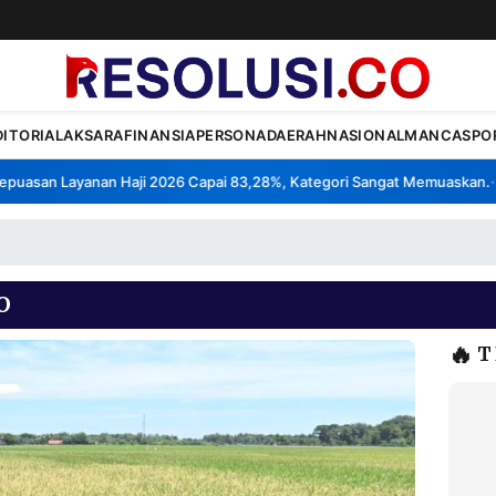
DITORIAL
AKSARA
FINANSIA
PERSONA
DAERAH
NASIONAL
MANCA
SPO
asan Layanan Haji 2026 Capai 83,28%, Kategori Sangat Memuaskan.
Kl
•
O
🔥
T