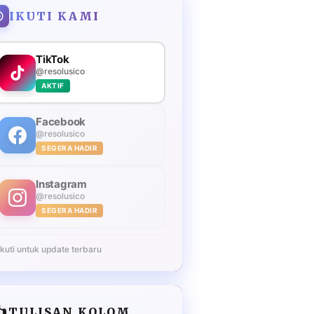
IKUTI KAMI
TikTok
@resolusico
AKTIF
Facebook
@resolusico
SEGERA HADIR
Instagram
@resolusico
SEGERA HADIR
Ikuti untuk update terbaru
️
TULISAN KOLOM