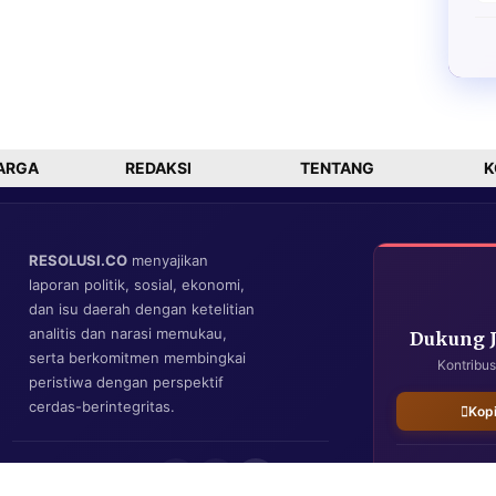
ARGA
REDAKSI
TENTANG
K
RESOLUSI.CO
menyajikan
laporan politik, sosial, ekonomi,
dan isu daerah dengan ketelitian
analitis dan narasi memukau,
Dukung 
serta berkomitmen membingkai
Kontribus
peristiwa dengan perspektif
cerdas-berintegritas.
Kop
IKUTI KAMI