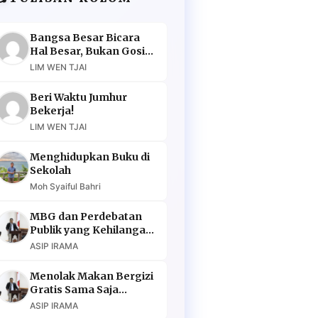
Bangsa Besar Bicara
Hal Besar, Bukan Gosip
Murahan
LIM WEN TJAI
Beri Waktu Jumhur
Bekerja!
LIM WEN TJAI
Menghidupkan Buku di
Sekolah
Moh Syaiful Bahri
MBG dan Perdebatan
Publik yang Kehilangan
Argumen
ASIP IRAMA
Menolak Makan Bergizi
Gratis Sama Saja
Menolak Masa Depan
ASIP IRAMA