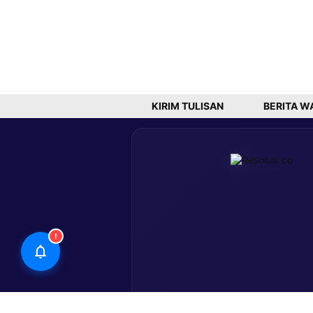
KIRIM TULISAN
BERITA W
!