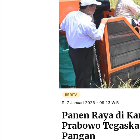
POLICY
WARGA
INFORMASI
KIRIM
IKLAN
TULISAN
PENGADUAN
TERM
OF
SERVICE
IKUTI
KAMI
BERITA
7 Januari 2026 - 09:23 WIB
Panen Raya di Ka
Prabowo Tegaska
©
Pangan
PT.
RESOLUSI