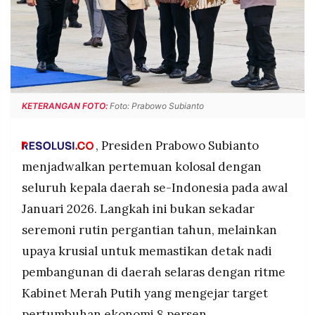
POLICY
WARGA
INFORMASI
KIRIM
IKLAN
TULISAN
PENGADUAN
TERM
OF
SERVICE
KETERANGAN FOTO:
Foto: Prabowo Subianto
, Presiden Prabowo Subianto
IKUTI
menjadwalkan pertemuan kolosal dengan
KAMI
seluruh kepala daerah se-Indonesia pada awal
Januari 2026. Langkah ini bukan sekadar
seremoni rutin pergantian tahun, melainkan
upaya krusial untuk memastikan detak nadi
pembangunan di daerah selaras dengan ritme
Kabinet Merah Putih yang mengejar target
©
PT.
pertumbuhan ekonomi 8 persen.
RESOLUSI