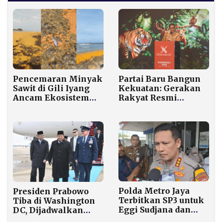
Pencemaran Minyak
Partai Baru Bangun
Sawit di Gili Iyang
Kekuatan: Gerakan
Ancam Ekosistem
Rakyat Resmi
Laut dan Pariwisata,
Didirikan, Anies
Pemerintah Didesak
Baswedan Jadi Fokus
Bertindak Tegas
Utama
Polda Metro Jaya
Presiden Prabowo
Terbitkan SP3 untuk
Tiba di Washington
Eggi Sudjana dan
DC, Dijadwalkan
Damai Lubis dalam
Bertemu Trump