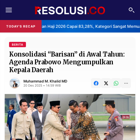
REDAKSI
TENTANG
ayanan Haji 2026 Capai 83,28%, Kategori Sangat Memuaskan.
TODAY'S RECAP
•
RESOLUSI
IKLAN
TV
BERITA
Konsolidasi “Barisan” di Awal Tahun:
Agenda Prabowo Mengumpulkan
RUBRIKASI
Kepala Daerah
EDITORIAL
AKSARA
Muhammad M. Khalid MD
FINANSIA
PERSONA
20 Des 2025 • 14:59 WIB
DAERAH
NASIONAL
MANCA
SPORT
INFORMASI
PRIVACY
BERITA