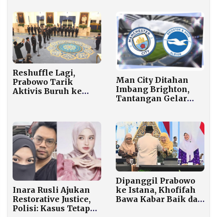
Kasus Ijazah Jokowi
untuk Bahas Tarif
Dagang dan Kerja
Sama Ekonomi
Reshuffle Lagi,
Man City Ditahan
Prabowo Tarik
Imbang Brighton,
Aktivis Buruh ke
Tantangan Gelar
Kabinet dan
Kian Berat
Kembalikan Dua
Wajah yang Sempat
Pergi
Dipanggil Prabowo
Inara Rusli Ajukan
ke Istana, Khofifah
Restorative Justice,
Bawa Kabar Baik dari
Polisi: Kasus Tetap
Jatim