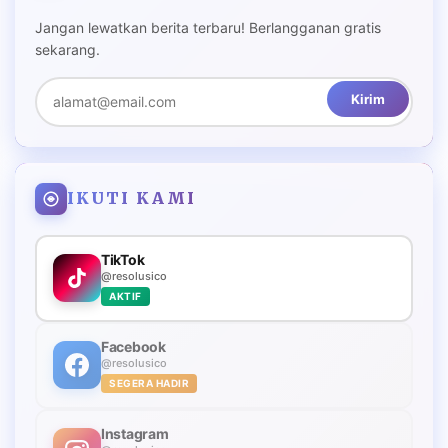
Jangan lewatkan berita terbaru! Berlangganan gratis
sekarang.
Kirim
IKUTI KAMI
TikTok
@resolusico
AKTIF
Facebook
@resolusico
SEGERA HADIR
Instagram