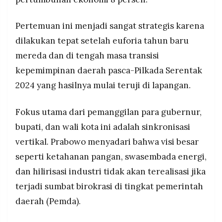
MEDIA
PRAMUDITA
Pertemuan ini menjadi sangat strategis karena
dilakukan tepat setelah euforia tahun baru
©
mereda dan di tengah masa transisi
Resolusi.co
-
kepemimpinan daerah pasca-Pilkada Serentak
2026
2024 yang hasilnya mulai teruji di lapangan.
PT.
RESOLUSI
MEDIA
Fokus utama dari pemanggilan para gubernur,
PRAMUDITA
bupati, dan wali kota ini adalah sinkronisasi
vertikal. Prabowo menyadari bahwa visi besar
seperti ketahanan pangan, swasembada energi,
dan hilirisasi industri tidak akan terealisasi jika
terjadi sumbat birokrasi di tingkat pemerintah
daerah (Pemda).