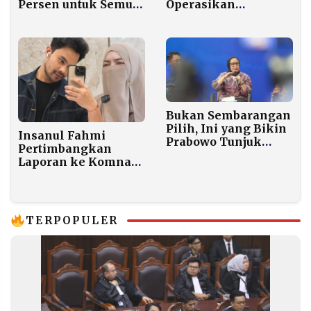
Operasikan
Persen untuk Semua
Sejumlah SPBU
Negara Berlaku 150
Medan 24 Jam untuk
Hari
Atasi Antrean
Bukan Sembarangan
Pilih, Ini yang Bikin
Insanul Fahmi
Prabowo Tunjuk
Pertimbangkan
Nanik Pimpin BGN
Laporan ke Komnas
Anak karena Akses
Bertemu Anaknya
Dibatasi
TERPOPULER