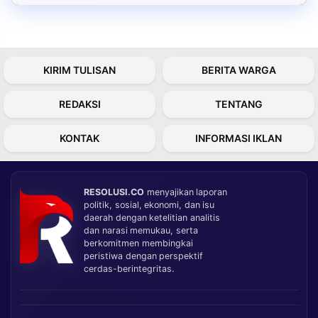
KIRIM TULISAN
BERITA WARGA
REDAKSI
TENTANG
KONTAK
INFORMASI IKLAN
RESOLUSI.CO
menyajikan laporan
politik, sosial, ekonomi, dan isu
daerah dengan ketelitian analitis
dan narasi memukau, serta
berkomitmen membingkai
peristiwa dengan perspektif
cerdas-berintegritas.