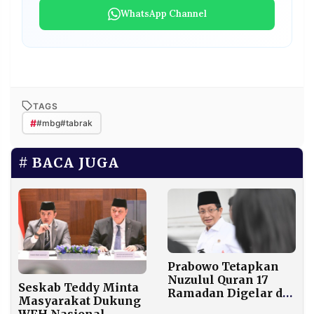
WhatsApp Channel
TAGS
#
#mbg#tabrak
BACA JUGA
Prabowo Tetapkan
Nuzulul Quran 17
Seskab Teddy Minta
Ramadan Digelar di
Masyarakat Dukung
Istana Negara
WFH Nasional,