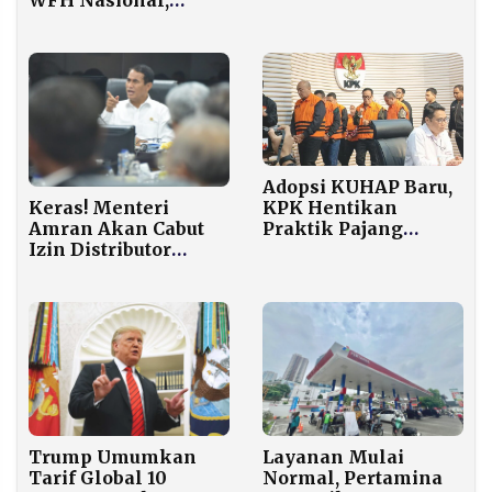
Jakarta
Kebijakan Berlaku
Mulai 1 April dan
Dievaluasi Dua Bulan
Adopsi KUHAP Baru,
KPK Hentikan
Keras! Menteri
Praktik Pajang
Amran Akan Cabut
Tersangka Korupsi
Izin Distributor
di Konferensi Pers
Pupuk Jika Persulit
Petani
Layanan Mulai
Trump Umumkan
Normal, Pertamina
Tarif Global 10