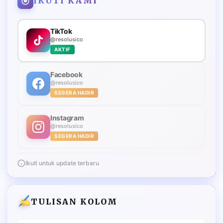
IKUTI KAMI
TikTok
@resolusico
AKTIF
Facebook
@resolusico
SEGERA HADIR
Instagram
@resolusico
SEGERA HADIR
Ikuti untuk update terbaru
TULISAN KOLOM