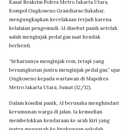
Kasat Reskrim Polres Metro Jakarta Utara,
MEDIA
menjadi faktor utama kecelakaan, sementara
PRAMUDITA
Kompol Ongkoseno Grandiarso Sukahar,
hasil tes alkohol dan narkoba negatif serta
kondisi kendaraan dinyatakan layak jalan.
mengungkapkan kecelakaan terjadi karena
kelalaian pengemudi. AI disebut panik setelah
©
Resolusi.co
salah menginjak pedal gas saat hendak
-
2026
berhenti.
PT.
RESOLUSI
“Seharusnya menginjak rem, tetapi yang
MEDIA
PRAMUDITA
bersangkutan justru menginjak pedal gas,” ujar
Ongkoseno kepada wartawan di Mapolres
Metro Jakarta Utara, Jumat (12/12).
Dalam kondisi panik, AI berusaha menghindari
kerumunan warga di jalan. Ia kemudian
membelokkan kendaraan ke arah kiri yang
justru mengarah ke lingkungan sekolah.