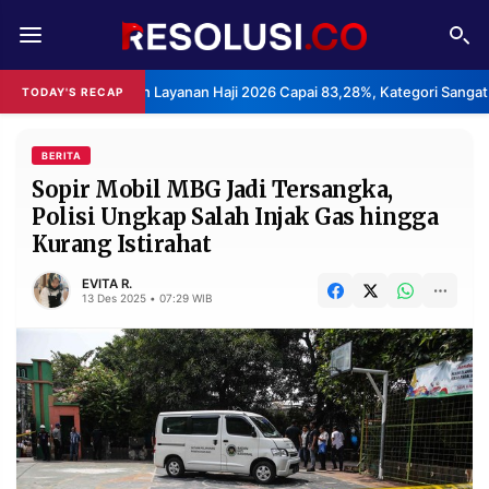
REDAKSI
TENTANG
epuasan Layanan Haji 2026 Capai 83,28%, Kategori Sangat Memuaskan.
TODAY'S RECAP
RESOLUSI
IKLAN
TV
BERITA
Sopir Mobil MBG Jadi Tersangka,
Polisi Ungkap Salah Injak Gas hingga
RUBRIKASI
Kurang Istirahat
EDITORIAL
AKSARA
EVITA R.
FINANSIA
PERSONA
13 Des 2025 • 07:29 WIB
DAERAH
NASIONAL
MANCA
SPORT
INFORMASI
PRIVACY
BERITA