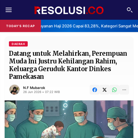
REDAKSI
TENTANG
puasan Layanan Haji 2026 Capai 83,28%, Kategori Sangat Memuaskan.
TODAY'S RECAP
RESOLUSI
IKLAN
TV
DAERAH
Datang untuk Melahirkan, Perempuan
Muda Ini Justru Kehilangan Rahim,
RUBRIKASI
Keluarga Geruduk Kantor Dinkes
EDITORIAL
AKSARA
Pamekasan
FINANSIA
PERSONA
N.F Mubarok
26 Jun 2026 • 07:22 WIB
DAERAH
NASIONAL
MANCA
SPORT
INFORMASI
PRIVACY
BERITA