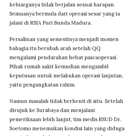
MEDIA
keluarganya tidak berjalan sesuai harapan.
tersebut.
PRAMUDITA
Semuanya bermula dari operasi sesar yang ia
Dinkes Pamekasan menyatakan investigasi masih
berlangsung bersama IDI dan komite medik
jalani di RSIA Puri Bunda Madura.
provinsi, sementara pihak rumah sakit mengklaim
©
telah menyerahkan semua dokumen kepada
Resolusi.co
Persalinan yang semestinya menjadi momen
-
Dinkes.
2026
bahagia itu berubah arah setelah QQ
mengalami pendarahan hebat pascaoperasi.
PT.
RESOLUSI
MEDIA
Pihak rumah sakit kemudian mengambil
PRAMUDITA
keputusan untuk melakukan operasi lanjutan,
yaitu pengangkatan rahim.
Namun masalah tidak berhenti di situ. Setelah
dirujuk ke Surabaya dan menjalani
pemeriksaan lebih lanjut, tim medis RSUD Dr.
Soetomo menemukan kondisi lain yang diduga