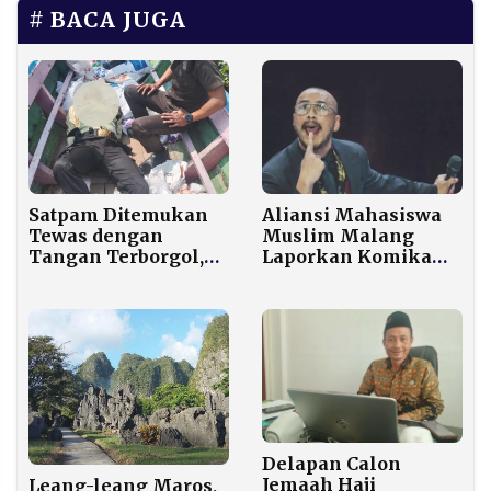
BACA JUGA
Aliansi Mahasiswa
Satpam Ditemukan
Muslim Malang
Tewas dengan
Laporkan Komika
Tangan Terborgol,
Pandji Pragiwaksono
Ada Apa di Balik
atas Dugaan
Kematian Sumarna?
Penistaan Agama
Delapan Calon
Jemaah Haji
Leang-leang Maros,