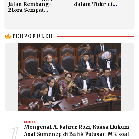
Jalan Rembang–
dalam Tidur di
Blora Sempat
Rumahnya Sendiri
Lumpuh Akibat
Banjir
TERPOPULER
1
BERITA
Mengenal A. Fahrur Rozi, Kuasa Hukum
Asal Sumenep di Balik Putusan MK soal