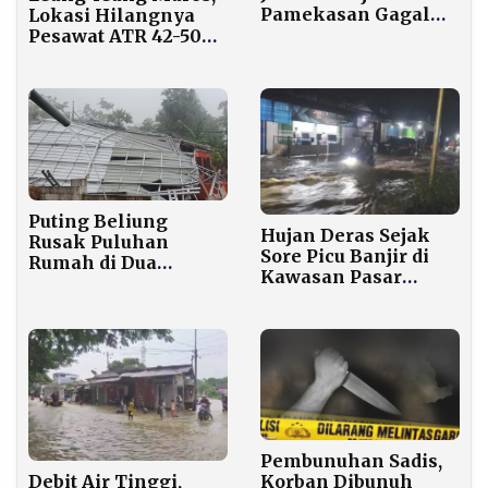
Pamekasan Gagal
Lokasi Hilangnya
Berangkat 2026
Pesawat ATR 42-500
Akibat Tidak Lunasi
Menyimpan Warisan
BIPIH
Seni Gua Tertua
Dunia
Puting Beliung
Hujan Deras Sejak
Rusak Puluhan
Sore Picu Banjir di
Rumah di Dua
Kawasan Pasar
Kecamatan Sumenep
Cermee Bondowoso
Pembunuhan Sadis,
Debit Air Tinggi,
Korban Dibunuh