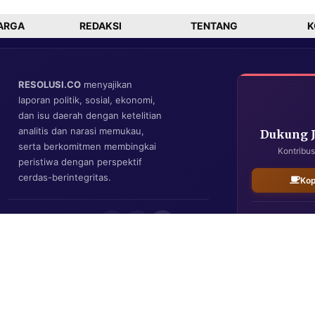
dan Kerja
Nyata
ARGA
REDAKSI
TENTANG
K
RESOLUSI.CO
menyajikan
laporan politik, sosial, ekonomi,
dan isu daerah dengan ketelitian
analitis dan narasi memukau,
Dukung 
serta berkomitmen membingkai
Kontribus
peristiwa dengan perspektif
cerdas-berintegritas.
Kop
IKUTI KAMI
Resolusi.co
| Copyright © 2026. All Rights Reserved.