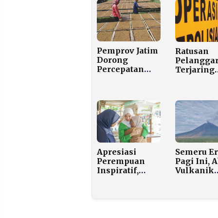
Pemprov Jatim
Ratusan
Dorong
Pelangga
Percepatan
Terjaring
KEK
Operasi Z
Tembakau
Polres
Madura untuk
Sumenep
Koreksi
Ketimpangan
Ekonomi
Apresiasi
Semeru Er
Perempuan
Pagi Ini, 
Inspiratif,
Vulkanik
DPW PKB DIY
Mencapai
Gelar Kegiatan
Ketinggia
“Menapaki
1.000 Met
Jejak Kartini”