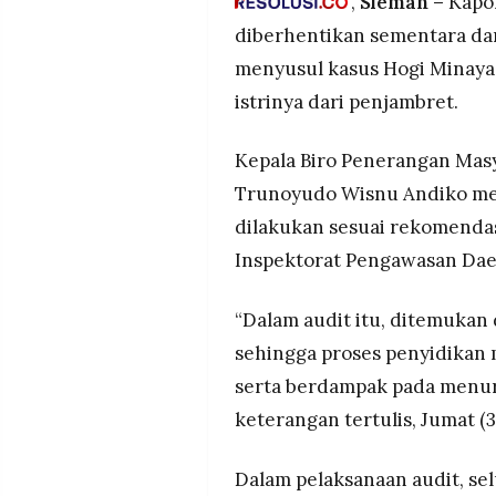
,
Sleman –
Kapol
MEDIA
merampas barang istrinya, m
PRAMUDITA
diberhentikan sementara dar
Kasus diselesaikan melalui re
menyusul kasus Hogi Minaya
terima jabatan Kapolresta dij
istrinya dari penjambret.
©
Resolusi.co
-
Kepala Biro Penerangan Masy
2026
Trunoyudo Wisnu Andiko me
PT.
RESOLUSI
dilakukan sesuai rekomendas
MEDIA
PRAMUDITA
Inspektorat Pengawasan Dae
“Dalam audit itu, ditemuka
sehingga proses penyidikan
serta berdampak pada menuru
keterangan tertulis, Jumat (3
Dalam pelaksanaan audit, se