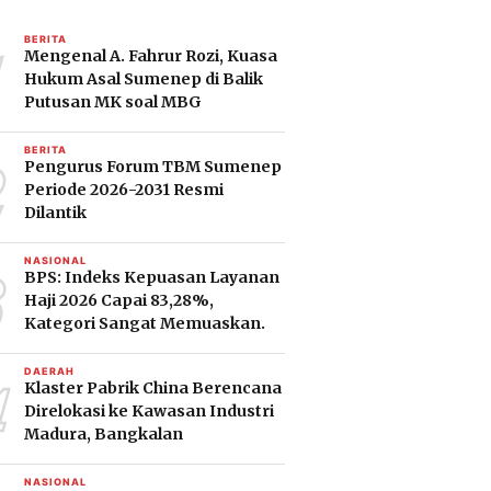
1
BERITA
Mengenal A. Fahrur Rozi, Kuasa
Hukum Asal Sumenep di Balik
Putusan MK soal MBG
2
BERITA
Pengurus Forum TBM Sumenep
Periode 2026-2031 Resmi
Dilantik
3
NASIONAL
BPS: Indeks Kepuasan Layanan
Haji 2026 Capai 83,28%,
Kategori Sangat Memuaskan.
4
DAERAH
Klaster Pabrik China Berencana
Direlokasi ke Kawasan Industri
Madura, Bangkalan
NASIONAL