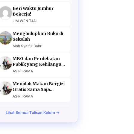
Beri Waktu Jumhur
Bekerja!
LIM WEN TJAI
Menghidupkan Buku di
Sekolah
Moh Syaiful Bahri
MBG dan Perdebatan
Publik yang Kehilangan
Argumen
ASIP IRAMA
Menolak Makan Bergizi
Gratis Sama Saja
Menolak Masa Depan
ASIP IRAMA
Lihat Semua Tulisan Kolom →