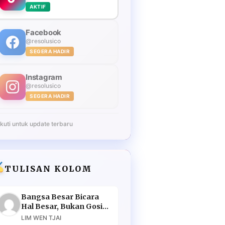
AKTIF
Facebook
@resolusico
SEGERA HADIR
Instagram
@resolusico
SEGERA HADIR
Ikuti untuk update terbaru
TULISAN KOLOM
Bangsa Besar Bicara
Hal Besar, Bukan Gosip
Murahan
LIM WEN TJAI