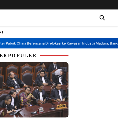
RT
Pabrik China Berencana Direlokasi ke Kawasan Industri Madura, Bangkala
ERPOPULER