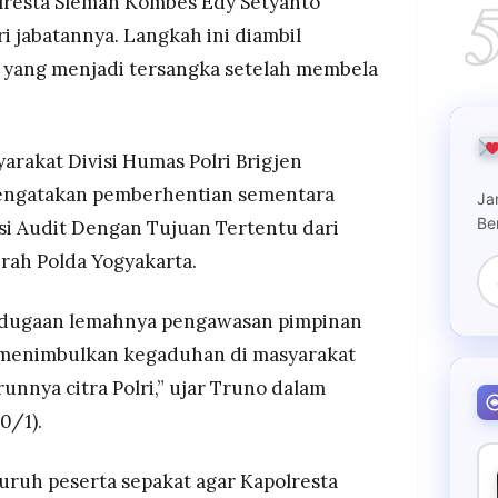
resta Sleman Kombes Edy Setyanto
engakibatkan dua pelaku tewas dalam kecelakaan
i jabatannya. Langkah ini diambil
storative justice, Polres Sleman minta maaf, serah
 yang menjadi tersangka setelah membela
adwalkan hari ini dipimpin Kapolda DIY
arakat Divisi Humas Polri Brigjen
ngatakan pemberhentian sementara
Ja
Be
i Audit Dengan Tujuan Tertentu dari
rah Polda Yogyakarta.
n dugaan lemahnya pengawasan pimpinan
 menimbulkan kegaduhan di masyarakat
nnya citra Polri,” ujar Truno dalam
0/1).
luruh peserta sepakat agar Kapolresta