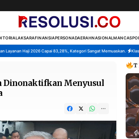
DITORIAL
AKSARA
FINANSIA
PERSONA
DAERAH
NASIONAL
MANCA
SPO
ayanan Haji 2026 Capai 83,28%, Kategori Sangat Memuaskan.
Klaster 
•
T
n Dinonaktifkan Menyusul
a