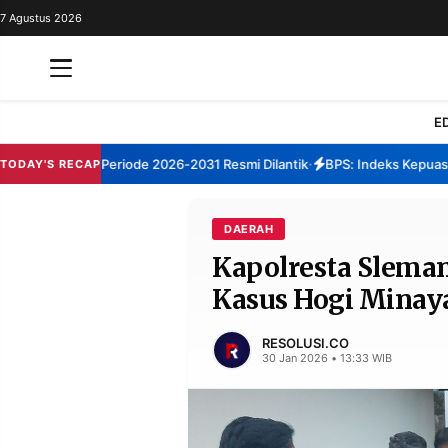
7 Agustus 2026
REDAKSI
TENTANG
RESOLUSI
IKLAN
E
TV
 Sumenep Periode 2026-2031 Resmi Dilantik
BPS: Indeks Kepuasan L
TODAY'S RECAP
•
RUBRIKASI
EDITORIAL
AKSARA
DAERAH
Kapolresta Slema
FINANSIA
PERSONA
Kasus Hogi Minay
DAERAH
NASIONAL
MANCA
SPORT
RESOLUSI.CO
30 Jan 2026 • 13:33 WIB
INFORMASI
PRIVACY
BERITA