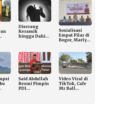
Diserang
Sosialisasi
ran
Keramik
Empat Pilar di
hingga Dahi
Bogor, Marlyn
ebra
Robek, Warga
Maisrah
Bugih
Dorong Desa
Pamekasan
Cetak
Tempuh Jalur
Generasi Emas
Hukum
2045
upsi
Said Abdullah
Video Viral di
Abu
Resmi Pimpin
TikTok, Cafe
PDI
Mr Ball
Perjuangan
Sumenep
n
Jatim 2025–
Diduga
er
2030,
Beroperasi
Tekankan
Lagi Layaknya
Konsolidasi
Klub Malam