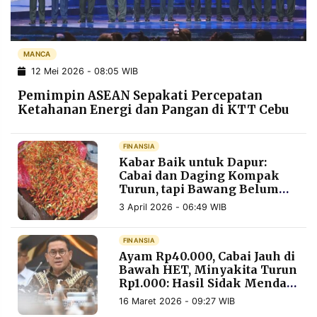
POLICY
WARGA
INFORMASI
KIRIM
IKLAN
TULISAN
MANCA
12 Mei 2026 - 08:05 WIB
PENGADUAN
TERM
OF
Pemimpin ASEAN Sepakati Percepatan
SERVICE
Ketahanan Energi dan Pangan di KTT Cebu
FINANSIA
IKUTI
Kabar Baik untuk Dapur:
KAMI
Cabai dan Daging Kompak
Turun, tapi Bawang Belum
Ikut
3 April 2026 - 06:49 WIB
FINANSIA
Ayam Rp40.000, Cabai Jauh di
Bawah HET, Minyakita Turun
Rp1.000: Hasil Sidak Mendag
di Pasar Rawasari
©
16 Maret 2026 - 09:27 WIB
PT.
RESOLUSI