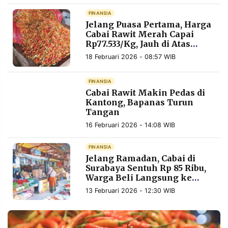
MEDIA
PRAMUDITA
FINANSIA
Jelang Puasa Pertama, Harga
Cabai Rawit Merah Capai
Rp77.533/Kg, Jauh di Atas
Batas Harga Acuan
©
18 Februari 2026 - 08:57 WIB
Resolusi.co
-
2026
FINANSIA
Cabai Rawit Makin Pedas di
PT.
Kantong, Bapanas Turun
RESOLUSI
MEDIA
Tangan
PRAMUDITA
16 Februari 2026 - 14:08 WIB
FINANSIA
Jelang Ramadan, Cabai di
Surabaya Sentuh Rp 85 Ribu,
Warga Beli Langsung ke
Petani Bisa Lebih Murah
13 Februari 2026 - 12:30 WIB