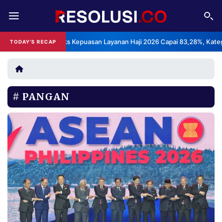
REDAKSI
TENTANG
BPS: Indeks Kepuasan Layanan Haji 2026 Capai 83,28%, Kategori Sanga
TODAY'S RECAP
RESOLUSI
IKLAN
TV
PANGAN
RUBRIKASI
EDITORIAL
AKSARA
FINANSIA
PERSONA
DAERAH
NASIONAL
MANCA
SPORT
INFORMASI
PRIVACY
BERITA