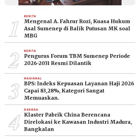
1
BERITA
Mengenal A. Fahrur Rozi, Kuasa Hukum
Asal Sumenep di Balik Putusan MK soal
MBG
2
BERITA
Pengurus Forum TBM Sumenep Periode
2026-2031 Resmi Dilantik
3
NASIONAL
BPS: Indeks Kepuasan Layanan Haji 2026
Capai 83,28%, Kategori Sangat
Memuaskan.
4
DAERAH
Klaster Pabrik China Berencana
Direlokasi ke Kawasan Industri Madura,
Bangkalan