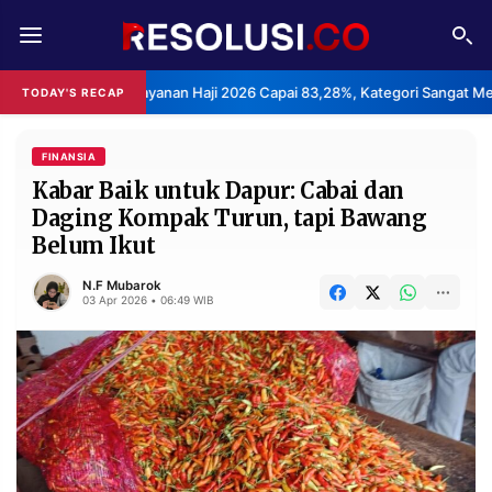
REDAKSI
TENTANG
uasan Layanan Haji 2026 Capai 83,28%, Kategori Sangat Memuaskan.
TODAY'S RECAP
RESOLUSI
IKLAN
TV
FINANSIA
Kabar Baik untuk Dapur: Cabai dan
Daging Kompak Turun, tapi Bawang
RUBRIKASI
Belum Ikut
EDITORIAL
AKSARA
N.F Mubarok
FINANSIA
PERSONA
03 Apr 2026 • 06:49 WIB
DAERAH
NASIONAL
MANCA
SPORT
INFORMASI
PRIVACY
BERITA