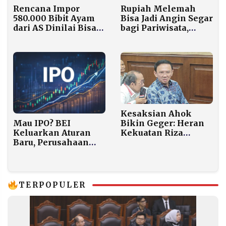
Rencana Impor
Rupiah Melemah
580.000 Bibit Ayam
Bisa Jadi Angin Segar
dari AS Dinilai Bisa
bagi Pariwisata,
Bumerang bagi
Turis ASEAN
Peternak Kecil, Ini
Berpotensi Pilih
Alasannya
Indonesia
Kesaksian Ahok
Bikin Geger: Heran
Mau IPO? BEI
Kekuatan Riza
Keluarkan Aturan
Chalid, Sentil
Baru, Perusahaan
Kebiasaan Menteri
Besar Bisa Lepas
BUMN
Saham Lebih Sedikit
TERPOPULER