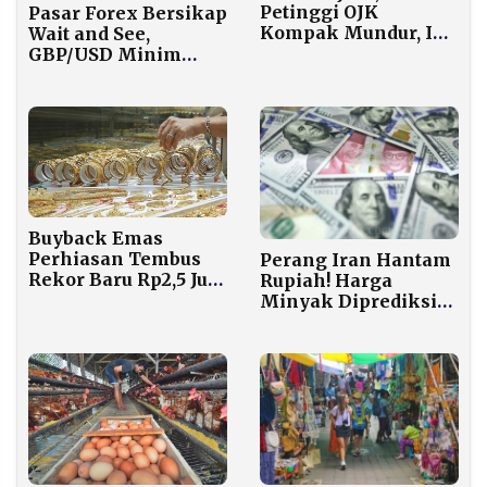
Petinggi OJK
Pasar Forex Bersikap
Kompak Mundur, Ini
Wait and See,
Daftar Namanya
GBP/USD Minim
Arah Jelang
Keputusan BoE
Buyback Emas
Perhiasan Tembus
Perang Iran Hantam
Rekor Baru Rp2,5 Juta
Rupiah! Harga
per Gram, Harga Jual
Minyak Diprediksi
Rp2,298 Juta!
Tembus US$200,
Defisit APBN
Mengancam