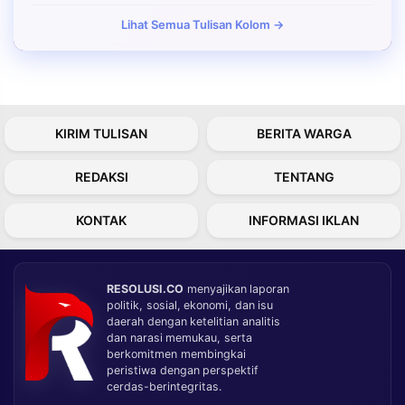
Lihat Semua Tulisan Kolom →
KIRIM TULISAN
BERITA WARGA
REDAKSI
TENTANG
KONTAK
INFORMASI IKLAN
RESOLUSI.CO
menyajikan laporan
politik, sosial, ekonomi, dan isu
daerah dengan ketelitian analitis
dan narasi memukau, serta
berkomitmen membingkai
peristiwa dengan perspektif
cerdas-berintegritas.