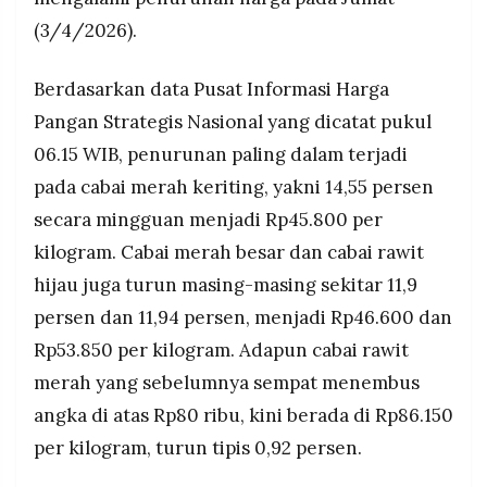
MEDIA
Harga beras kualitas bawah I dan medium I tidak
PRAMUDITA
(3/4/2026).
bergerak, masing-masing stabil di Rp14.500 dan
Rp16.000 per kilogram.
Berdasarkan data Pusat Informasi Harga
©
Pangan Strategis Nasional yang dicatat pukul
Resolusi.co
-
06.15 WIB, penurunan paling dalam terjadi
2026
pada cabai merah keriting, yakni 14,55 persen
PT.
secara mingguan menjadi Rp45.800 per
RESOLUSI
MEDIA
PRAMUDITA
kilogram. Cabai merah besar dan cabai rawit
hijau juga turun masing-masing sekitar 11,9
persen dan 11,94 persen, menjadi Rp46.600 dan
Rp53.850 per kilogram. Adapun cabai rawit
merah yang sebelumnya sempat menembus
angka di atas Rp80 ribu, kini berada di Rp86.150
per kilogram, turun tipis 0,92 persen.