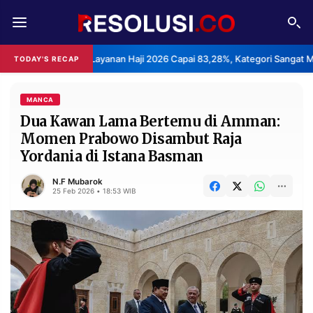
REDAKSI
TENTANG
puasan Layanan Haji 2026 Capai 83,28%, Kategori Sangat Memuaskan.
TODAY'S RECAP
RESOLUSI
IKLAN
TV
MANCA
Dua Kawan Lama Bertemu di Amman:
Momen Prabowo Disambut Raja
RUBRIKASI
Yordania di Istana Basman
EDITORIAL
AKSARA
N.F Mubarok
FINANSIA
PERSONA
25 Feb 2026 • 18:53 WIB
DAERAH
NASIONAL
MANCA
SPORT
INFORMASI
PRIVACY
BERITA