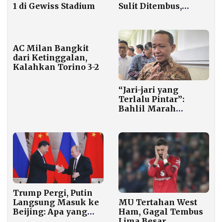
Sulit Ditembus,
1 di Gewiss Stadium
Chelsea Siapkan
Formula Khusus
untuk Derby London
AC Milan Bangkit
dari Ketinggalan,
Kalahkan Torino 3-2
“Jari-jari yang
Terlalu Pintar”:
Bahlil Marah
Dituding Ada Krisis
Batu Bara, Ungkap
Stok PLTU Masih
Aman
Trump Pergi, Putin
Langsung Masuk ke
MU Tertahan West
Beijing: Apa yang
Ham, Gagal Tembus
Sedang Dibicarakan
Lima Besar