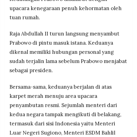
MEDIA
Lahadalia, dan Sekretaris Kabinet Teddy Indra
upacara kenegaraan penuh kehormatan oleh
PRAMUDITA
Wijaya, yang masing-masing diperkenalkan
tuan rumah.
langsung kepada Raja Abdullah II.
Setelah upacara, kedua kepala negara
©
Raja Abdullah II turun langsung menyambut
menggelar pertemuan empat mata dilanjutkan
Resolusi.co
sesi bilateral, dalam kunjungan yang menandai
-
Prabowo di pintu masuk istana. Keduanya
2026
75 tahun hubungan diplomatik Indonesia dan
dikenal memiliki hubungan personal yang
Yordania.
PT.
sudah terjalin lama sebelum Prabowo menjabat
RESOLUSI
MEDIA
PRAMUDITA
sebagai presiden.
Bersama-sama, keduanya berjalan di atas
karpet merah menuju area upacara
penyambutan resmi. Sejumlah menteri dari
kedua negara tampak mengikuti di belakang,
termasuk dari sisi Indonesia yaitu Menteri
Luar Negeri Sugiono, Menteri ESDM Bahlil