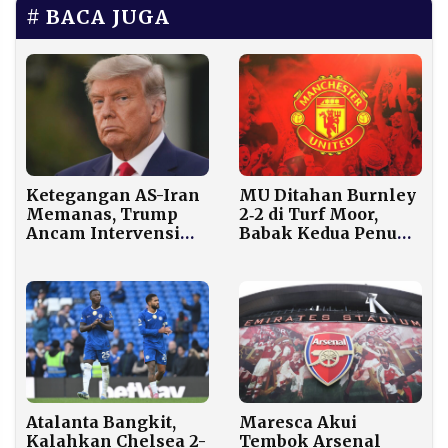
BACA JUGA
MU Ditahan Burnley
Ketegangan AS-Iran
2‑2 di Turf Moor,
Memanas, Trump
Babak Kedua Penuh
Ancam Intervensi
Gol
Jika Demonstran
Ditembak
Maresca Akui
Atalanta Bangkit,
Tembok Arsenal
Kalahkan Chelsea 2-