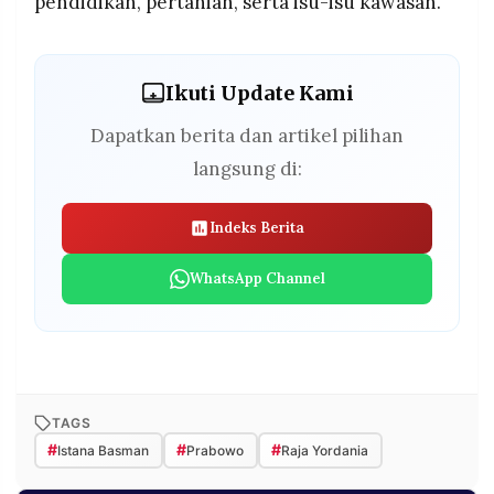
pendidikan, pertanian, serta isu-isu kawasan.
Ikuti Update Kami
Dapatkan berita dan artikel pilihan
langsung di:
Indeks Berita
WhatsApp Channel
TAGS
#
#
#
Istana Basman
Prabowo
Raja Yordania