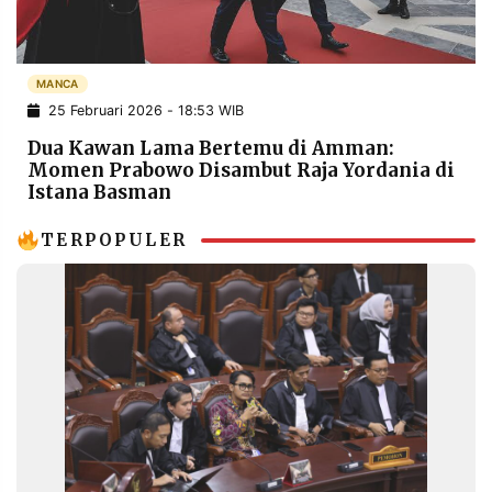
POLICY
WARGA
INFORMASI
KIRIM
IKLAN
TULISAN
MANCA
25 Februari 2026 - 18:53 WIB
PENGADUAN
TERM
OF
Dua Kawan Lama Bertemu di Amman:
SERVICE
Momen Prabowo Disambut Raja Yordania di
Istana Basman
TERPOPULER
IKUTI
KAMI
©
PT.
RESOLUSI