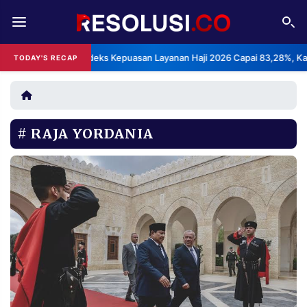
REDAKSI
TENTANG
BPS: Indeks Kepuasan Layanan Haji 2026 Capai 83,28%, Kategori
TODAY'S RECAP
RESOLUSI
IKLAN
TV
RAJA YORDANIA
RUBRIKASI
EDITORIAL
AKSARA
FINANSIA
PERSONA
DAERAH
NASIONAL
MANCA
SPORT
INFORMASI
PRIVACY
BERITA