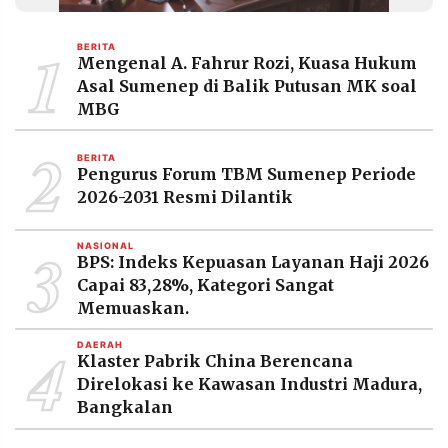
MEDIA
PRAMUDITA
1
BERITA
Mengenal A. Fahrur Rozi, Kuasa Hukum
Asal Sumenep di Balik Putusan MK soal
©
MBG
Resolusi.co
-
2
2026
BERITA
Pengurus Forum TBM Sumenep Periode
PT.
2026-2031 Resmi Dilantik
RESOLUSI
MEDIA
PRAMUDITA
3
NASIONAL
BPS: Indeks Kepuasan Layanan Haji 2026
Capai 83,28%, Kategori Sangat
Memuaskan.
4
DAERAH
Klaster Pabrik China Berencana
Direlokasi ke Kawasan Industri Madura,
Bangkalan