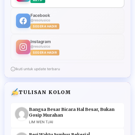
Facebook
@resolusico
SEGERA HADIR
Instagram
@resolusico
SEGERA HADIR
Ikuti untuk update terbaru
TULISAN KOLOM
Bangsa Besar Bicara Hal Besar, Bukan
Gosip Murahan
LIM WEN TJAI
Beri Waktu Jumhur Bekerja!