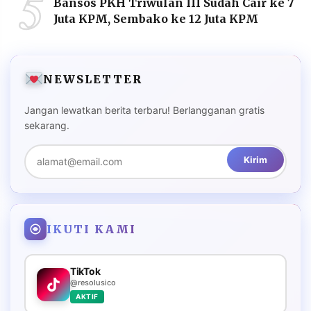
5
Bansos PKH Triwulan III Sudah Cair ke 7
Juta KPM, Sembako ke 12 Juta KPM
NEWSLETTER
Jangan lewatkan berita terbaru! Berlangganan gratis
sekarang.
Kirim
IKUTI KAMI
TikTok
@resolusico
AKTIF