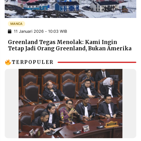
POLICY
WARGA
INFORMASI
KIRIM
IKLAN
TULISAN
MANCA
11 Januari 2026 - 10:03 WIB
PENGADUAN
TERM
OF
Greenland Tegas Menolak: Kami Ingin
SERVICE
Tetap Jadi Orang Greenland, Bukan Amerika
TERPOPULER
IKUTI
KAMI
©
PT.
RESOLUSI