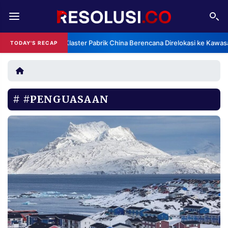
REDAKSI
TENTANG
Klaster Pabrik China Berencana Direlokasi ke Kawas
TODAY'S RECAP
RESOLUSI
IKLAN
TV
#PENGUASAAN
RUBRIKASI
EDITORIAL
AKSARA
FINANSIA
PERSONA
DAERAH
NASIONAL
MANCA
SPORT
INFORMASI
PRIVACY
BERITA