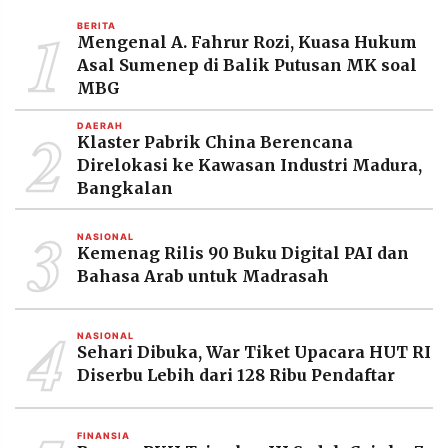
MEDIA
1
PRAMUDITA
BERITA
Mengenal A. Fahrur Rozi, Kuasa Hukum
Asal Sumenep di Balik Putusan MK soal
MBG
©
Resolusi.co
2
DAERAH
-
Klaster Pabrik China Berencana
2026
Direlokasi ke Kawasan Industri Madura,
Bangkalan
PT.
RESOLUSI
MEDIA
3
PRAMUDITA
NASIONAL
Kemenag Rilis 90 Buku Digital PAI dan
Bahasa Arab untuk Madrasah
4
NASIONAL
Sehari Dibuka, War Tiket Upacara HUT RI
Diserbu Lebih dari 128 Ribu Pendaftar
FINANSIA