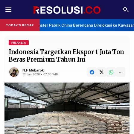
REDAKSI
TENTANG
Klaster Pabrik China Berencana Direlokasi ke Kawasan
TODAY'S RECAP
RESOLUSI
IKLAN
TV
FINANSIA
Indonesia Targetkan Ekspor 1 Juta Ton
Beras Premium Tahun Ini
RUBRIKASI
EDITORIAL
AKSARA
N.F Mubarok
12 Jan 2026 • 07:55 WIB
FINANSIA
PERSONA
DAERAH
NASIONAL
MANCA
SPORT
INFORMASI
PRIVACY
BERITA