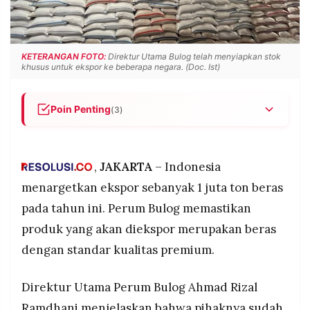
POLICY
WARGA
INFORMASI
KIRIM
IKLAN
TULISAN
KETERANGAN FOTO:
Direktur Utama Bulog telah menyiapkan stok
khusus untuk ekspor ke beberapa negara. (Doc. Ist)
PENGADUAN
TERM
OF
SERVICE
Poin Penting
(3)
Indonesia menargetkan ekspor 1 juta ton beras
premium tahun ini setelah Bulog melakukan
IKUTI
KAMI
komunikasi dengan atase perdagangan negara
,
JAKARTA
– Indonesia
ASEAN, meski belum ada kepastian negara
menargetkan ekspor sebanyak 1 juta ton beras
tujuan.
pada tahun ini. Perum Bulog memastikan
Perum Bulog sudah menyiapkan 1 juta ton beras
produk yang akan diekspor merupakan beras
berkualitas premium sesuai arahan Menteri
Pertanian selaku Kepala Bapanas untuk
dengan standar kualitas premium.
memenuhi target ekspor.
Meski mengalokasikan 1 juta ton untuk ekspor,
Direktur Utama Perum Bulog Ahmad Rizal
©
stok beras nasional tetap aman dengan sisa 2,25
PT.
Ramdhani menjelaskan bahwa pihaknya sudah
RESOLUSI