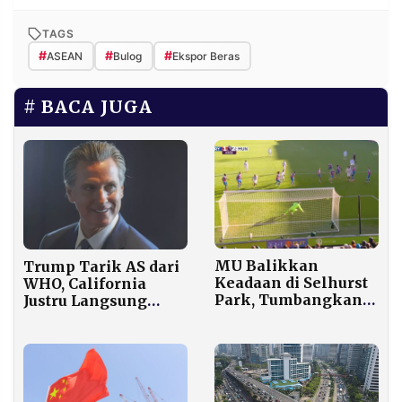
TAGS
#
#
#
ASEAN
Bulog
Ekspor Beras
BACA JUGA
MU Balikkan
Trump Tarik AS dari
Keadaan di Selhurst
WHO, California
Park, Tumbangkan
Justru Langsung
Crystal Palace 2-1
Gabung Jaringan
Global Kesehatan