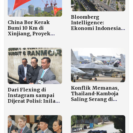
Bloomberg
China Bor Kerak
Intelligence:
Bumi 10 Km di
Ekonomi Indonesia
Xinjiang, Proyek
Diproyeksikan Stabil
Ambisius Ungkap
pada 2026
Rahasia Geologi
Konflik Memanas,
Dari Flexing di
Thailand-Kamboja
Instagram sampai
Saling Serang di
Dijerat Polisi: Inilah
Perbatasan
Kronologi Lengkap
Kasus Timothy
Ronald