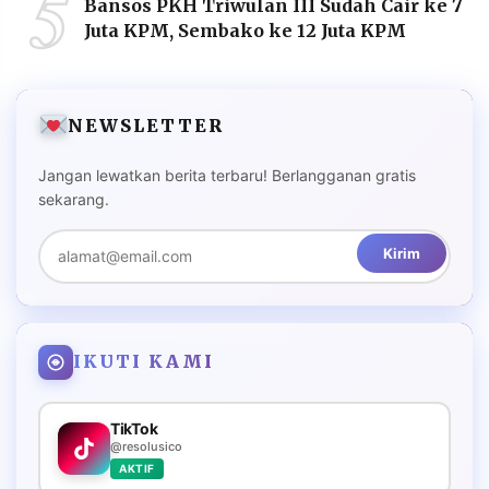
5
Bansos PKH Triwulan III Sudah Cair ke 7
Juta KPM, Sembako ke 12 Juta KPM
NEWSLETTER
Jangan lewatkan berita terbaru! Berlangganan gratis
sekarang.
Kirim
IKUTI KAMI
TikTok
@resolusico
AKTIF