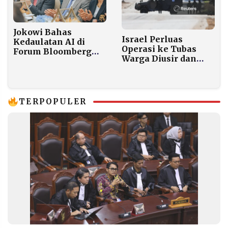
Jokowi Bahas
Israel Perluas
Kedaulatan AI di
Operasi ke Tubas
Forum Bloomberg
Warga Diusir dan
New Economy India
Kota Dikepung
Pasukan
Pendudukan
TERPOPULER