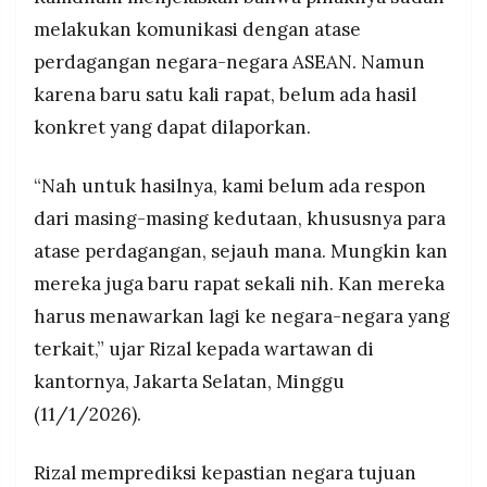
juta ton untuk kebutuhan domestik termasuk hari
MEDIA
PRAMUDITA
melakukan komunikasi dengan atase
raya Imlek, Ramadan, dan Lebaran.
perdagangan negara-negara ASEAN. Namun
karena baru satu kali rapat, belum ada hasil
©
konkret yang dapat dilaporkan.
Resolusi.co
-
2026
“Nah untuk hasilnya, kami belum ada respon
PT.
dari masing-masing kedutaan, khususnya para
RESOLUSI
MEDIA
PRAMUDITA
atase perdagangan, sejauh mana. Mungkin kan
mereka juga baru rapat sekali nih. Kan mereka
harus menawarkan lagi ke negara-negara yang
terkait,” ujar Rizal kepada wartawan di
kantornya, Jakarta Selatan, Minggu
(11/1/2026).
Rizal memprediksi kepastian negara tujuan