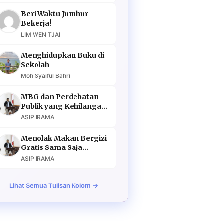
Beri Waktu Jumhur
Bekerja!
LIM WEN TJAI
Menghidupkan Buku di
Sekolah
Moh Syaiful Bahri
MBG dan Perdebatan
Publik yang Kehilangan
Argumen
ASIP IRAMA
Menolak Makan Bergizi
Gratis Sama Saja
Menolak Masa Depan
ASIP IRAMA
Lihat Semua Tulisan Kolom →