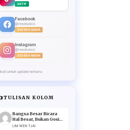
AKTIF
Facebook
@resolusico
SEGERA HADIR
Instagram
@resolusico
SEGERA HADIR
Ikuti untuk update terbaru
️
TULISAN KOLOM
Bangsa Besar Bicara
Hal Besar, Bukan Gosip
Murahan
LIM WEN TJAI