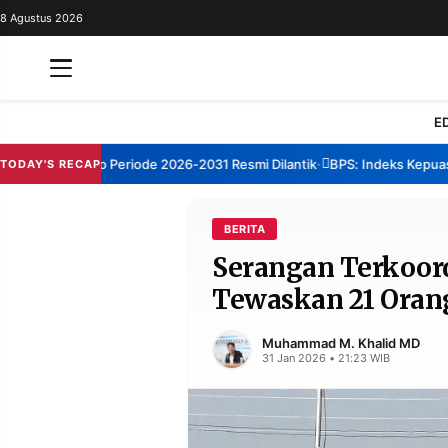
8 Agustus 2026
REDAKSI
TENTANG
RESOLUSI
IKLAN
E
TV
 Sumenep Periode 2026-2031 Resmi Dilantik
BPS: Indeks Kepuasan La
TODAY'S RECAP
•
RUBRIKASI
EDITORIAL
AKSARA
BERITA
Serangan Terkoord
FINANSIA
PERSONA
Tewaskan 21 Oran
DAERAH
NASIONAL
MANCA
SPORT
Muhammad M. Khalid MD
31 Jan 2026 • 21:23 WIB
INFORMASI
PRIVACY
BERITA