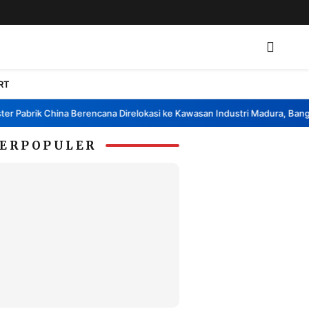
RT
abrik China Berencana Direlokasi ke Kawasan Industri Madura, Bangkalan
ERPOPULER