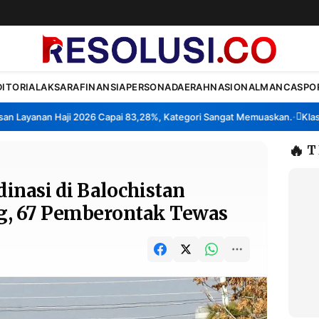
DITORIAL
AKSARA
FINANSIA
PERSONA
DAERAH
NASIONAL
MANCA
SPO
yanan Haji 2026 Capai 83,28%, Kategori Sangat Memuaskan.
Klaster P
•
🔥
T
inasi di Balochistan
g, 67 Pemberontak Tewas