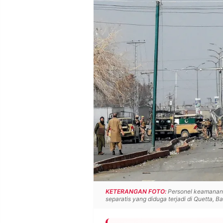
POLICY
WARGA
INFORMASI
KIRIM
IKLAN
TULISAN
PENGADUAN
TERM
OF
SERVICE
IKUTI
KAMI
KETERANGAN FOTO:
Personel keamanan 
separatis yang diduga terjadi di Quetta, B
©
PT.
RESOLUSI