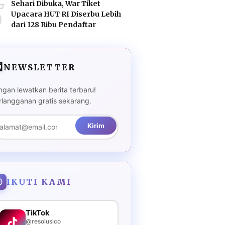
5
Sehari Dibuka, War Tiket
Upacara HUT RI Diserbu Lebih
dari 128 Ribu Pendaftar

NEWSLETTER
ngan lewatkan berita terbaru!
rlangganan gratis sekarang.
Kirim
IKUTI KAMI
TikTok
@resolusico