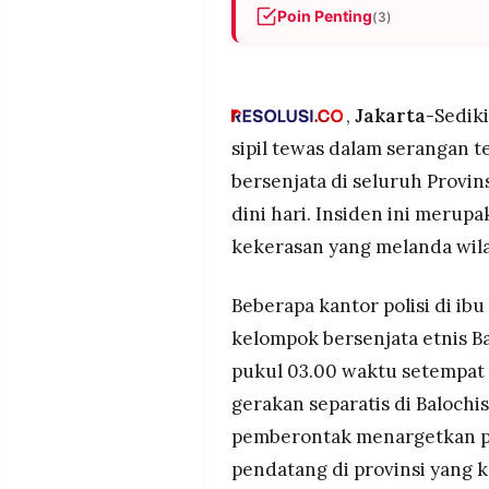
MEDIA
Poin Penting
(3)
PRAMUDITA
BLA luncurkan serangan terkoo
dini hari, menewaskan 10 per
Pakistan klaim tewaskan 67 
,
Jakarta-
Sedik
©
Resolusi.co
pemberontak tewas dalam 48 
-
sipil tewas dalam serangan 
2026
PM Sharif dan Menteri Dalam
bersenjata di seluruh Provins
separatis sebagai "Fitna al-
PT.
dini hari. Insiden ini merup
RESOLUSI
MEDIA
kekerasan yang melanda wila
PRAMUDITA
Beberapa kantor polisi di ib
kelompok bersenjata etnis B
pukul 03.00 waktu setempat 
gerakan separatis di Baloch
pemberontak menargetkan p
pendatang di provinsi yang ka