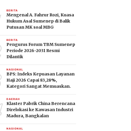
1
BERITA
Mengenal A. Fahrur Rozi, Kuasa
Hukum Asal Sumenep di Balik
Putusan MK soal MBG
2
BERITA
Pengurus Forum TBM Sumenep
Periode 2026-2031 Resmi
Dilantik
3
NASIONAL
BPS: Indeks Kepuasan Layanan
Haji 2026 Capai 83,28%,
Kategori Sangat Memuaskan.
4
DAERAH
Klaster Pabrik China Berencana
Direlokasi ke Kawasan Industri
Madura, Bangkalan
NASIONAL