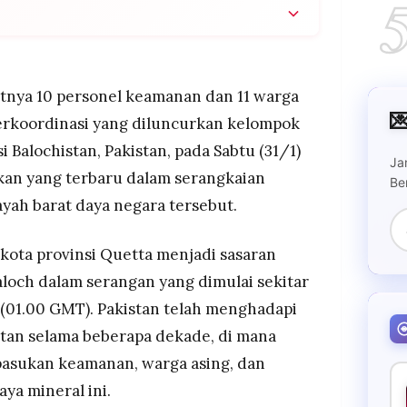
rdinasi ke 12 lokasi di Balochistan sejak Sabtu
sonel keamanan dan 11 warga sipil
pejuang BLA dalam serangan balasan, total 108
itnya 10 personel keamanan dan 11 warga
jam terakhir

terkoordinasi yang diluncurkan kelompok
 Negeri tuduh India dukung BLA, sebut kelompok
i Balochistan, Pakistan, pada Sabtu (31/1)
Hindustan" meski New Delhi belum beri respons
Ja
akan yang terbaru dalam serangkaian
Be
yah barat daya negara tersebut.
u kota provinsi Quetta menjadi sasaran
aloch dalam serangan yang dimulai sekitar
(01.00 GMT). Pakistan telah menghadapi
istan selama beberapa dekade, di mana
asukan keamanan, warga asing, dan
ya mineral ini.