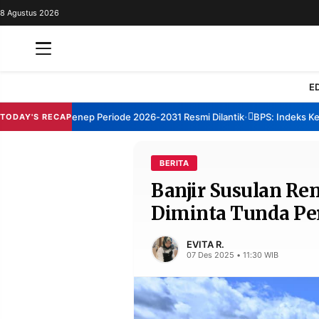
8 Agustus 2026
REDAKSI
TENTANG
RESOLUSI
IKLAN
E
TV
m TBM Sumenep Periode 2026-2031 Resmi Dilantik
BPS: Indeks Kepua
TODAY'S RECAP
•
RUBRIKASI
EDITORIAL
AKSARA
BERITA
Banjir Susulan Re
FINANSIA
PERSONA
Diminta Tunda Pe
DAERAH
NASIONAL
MANCA
SPORT
EVITA R.
07 Des 2025 • 11:30 WIB
INFORMASI
PRIVACY
BERITA