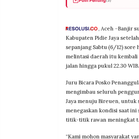
Poin Penting
(3)
MEDIA
PRAMUDITA
Banjir susulan kembali mere
wilayah tersebut, membuat ru
Juru Bicara Posko Penangg
, Aceh –Banjir 
©
perjalanan karena ketinggian 
Resolusi.co
Kabupaten Pidie Jaya setela
menimbulkan kecelakaan.
-
2026
sepanjang Sabtu (6/12) sore 
BPBD bersama TNI–Polri ter
melintasi daerah itu kembal
dan menyiagakan tim evakuas
PT.
RESOLUSI
waspada.
jalan hingga pukul 22.30 WIB
MEDIA
PRAMUDITA
Juru Bicara Posko Penanggu
mengimbau seluruh pengguna 
Jaya menuju Bireuen, untuk 
menegaskan kondisi saat ini 
titik-titik rawan meningkat 
“Kami mohon masyarakat yan