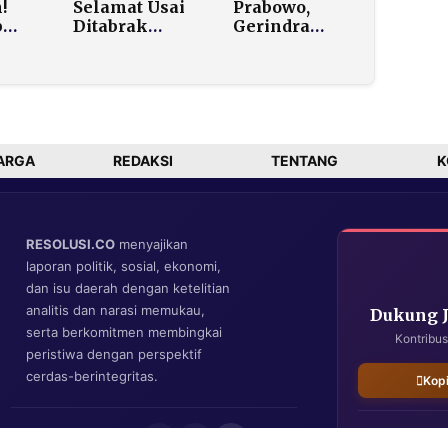
!
Selamat Usai
Prabowo,
p
Ditabrak
Gerindra
uta
Pejabat Kejari
Sumut Bagi-
gara
HSU saat OTT
bagi Takjil
Gratis 1.000
Porsi Per Hari
ARGA
REDAKSI
TENTANG
K
RESOLUSI.CO
menyajikan
laporan politik, sosial, ekonomi,
dan isu daerah dengan ketelitian
analitis dan narasi memukau,
Dukung 
serta berkomitmen membingkai
Kontribus
peristiwa dengan perspektif
cerdas-berintegritas.
Kop
IKUTI KAMI