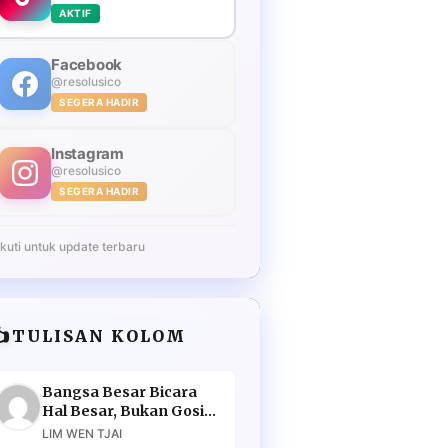
AKTIF
Facebook
@resolusico
SEGERA HADIR
Instagram
@resolusico
SEGERA HADIR
Ikuti untuk update terbaru
️
TULISAN KOLOM
Bangsa Besar Bicara
Hal Besar, Bukan Gosip
Murahan
LIM WEN TJAI