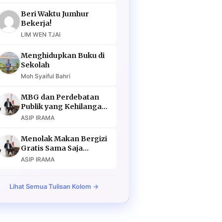
Beri Waktu Jumhur
Bekerja!
LIM WEN TJAI
Menghidupkan Buku di
Sekolah
Moh Syaiful Bahri
MBG dan Perdebatan
Publik yang Kehilangan
Argumen
ASIP IRAMA
Menolak Makan Bergizi
Gratis Sama Saja
Menolak Masa Depan
ASIP IRAMA
Lihat Semua Tulisan Kolom →