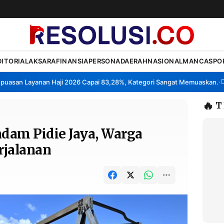
DITORIAL
AKSARA
FINANSIA
PERSONA
DAERAH
NASIONAL
MANCA
SPO
san Layanan Haji 2026 Capai 83,28%, Kategori Sangat Memuaskan.
Klas
•
🔥
T
ndam Pidie Jaya, Warga
rjalanan