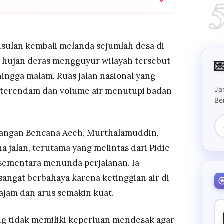
ndam Pidie Jaya setelah hujan deras mengguyur
as jalan nasional tergenang hingga malam hari.
ulangan Bencana Aceh mengimbau warga menunda
susulan kembali melanda sejumlah desa di
air meningkat drastis dan arus kuat, berpotensi
h hujan deras mengguyur wilayah tersebut

hingga malam. Ruas jalan nasional yang
us memantau kondisi, memasang rambu peringatan,
Ja
i terendam dan volume air menutupi badan
i sambil meminta warga di daerah rawan tetap
Be
.
langan Bencana Aceh, Murthalamuddin,
jalan, terutama yang melintas dari Pidie
sementara menunda perjalanan. Ia
sangat berbahaya karena ketinggian air di
tajam dan arus semakin kuat.
g tidak memiliki keperluan mendesak agar