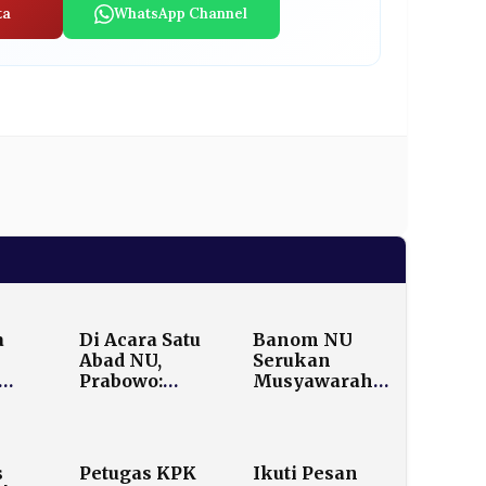
ta
WhatsApp Channel
a
Di Acara Satu
Banom NU
Abad NU,
Serukan
Prabowo:
Musyawarah
Kekayaan
Besar untuk
an
Negara
Redam Konflik
rima
Kebanyakan
Kepemimpinan
rasi
Dicuri
PBNU
s
Petugas KPK
Ikuti Pesan
ih