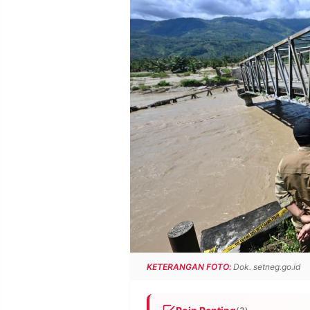
POLICY
WARGA
INFORMASI
KIRIM
IKLAN
TULISAN
PENGADUAN
TERM
OF
SERVICE
IKUTI
KAMI
KETERANGAN FOTO:
Dok. setneg.go.id
©
PT.
RESOLUSI