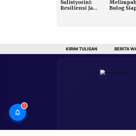
Sulistyorini:
Melimpah
Resiliensi Jadi
Bulog Sia
Kunci
Ekspor 1 J
Keberlanjutan
Ton ke Ne
Usaha Kelapa
Tetangga
di Aceh
Tahun Ini
KIRIM TULISAN
BERITA W
!