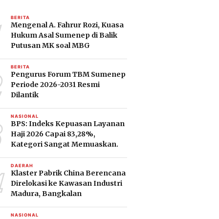
1
BERITA
Mengenal A. Fahrur Rozi, Kuasa
Hukum Asal Sumenep di Balik
Putusan MK soal MBG
2
BERITA
Pengurus Forum TBM Sumenep
Periode 2026-2031 Resmi
Dilantik
3
NASIONAL
BPS: Indeks Kepuasan Layanan
Haji 2026 Capai 83,28%,
Kategori Sangat Memuaskan.
4
DAERAH
Klaster Pabrik China Berencana
Direlokasi ke Kawasan Industri
Madura, Bangkalan
NASIONAL