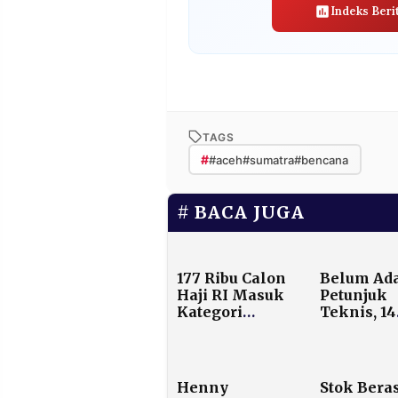
Indeks Beri
TAGS
#
#aceh#sumatra#bencana
BACA JUGA
177 Ribu Calon
Belum Ad
Haji RI Masuk
Petunjuk
Kategori
Teknis, 14
Rawan
Desa di
Kesehatan, Ini
Pamekas
Penyebabnya
Sudah Te
Truk Kope
Henny
Stok Bera
Merah Put