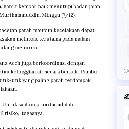
 Banjir kembali naik menutupi badan jalan
ar Murthalamuddin, Minggu (7/12).
macetan parah maupun kecelakaan dapat
ksakan melintas, terutama pada malam
pandang menurun.
na Aceh juga berkoordinasi dengan
tau ketinggian air secara berkala. Rambu
titik-titik yang paling parah terdampak
lakaan.
✍
 Untuk saat ini prioritas adalah
l risiko,” tegasnya.
di salah satu daerah yang terdampak