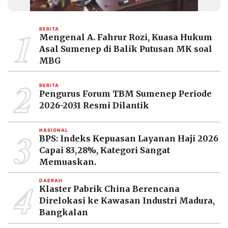
1
BERITA
Mengenal A. Fahrur Rozi, Kuasa Hukum
Asal Sumenep di Balik Putusan MK soal
MBG
2
BERITA
Pengurus Forum TBM Sumenep Periode
2026-2031 Resmi Dilantik
3
NASIONAL
BPS: Indeks Kepuasan Layanan Haji 2026
Capai 83,28%, Kategori Sangat
Memuaskan.
4
DAERAH
Klaster Pabrik China Berencana
Direlokasi ke Kawasan Industri Madura,
Bangkalan