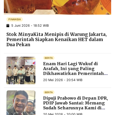
POLICY
WARGA
INFORMASI
KIRIM
IKLAN
TULISAN
FINANSIA
5 Juni 2026 - 18:52 WIB
PENGADUAN
TERM
OF
Stok MinyaKita Menipis di Warung Jakarta,
SERVICE
Pemerintah Siapkan Kenaikan HET dalam
Dua Pekan
IKUTI
BERITA
KAMI
Enam Hari Lagi Wukuf di
Arafah, Ini yang Paling
Dikhawatirkan Pemerintah
soal Puncak Haji
20 Mei 2026 - 20:54 WIB
BERITA
Dipuji Prabowo di Depan DPR,
PDIP Jawab Santai: Memang
Sudah Seharusnya Kami di
©
PT.
Sini
RESOLUSI
20 Mei 2026 - 20:00 WIB