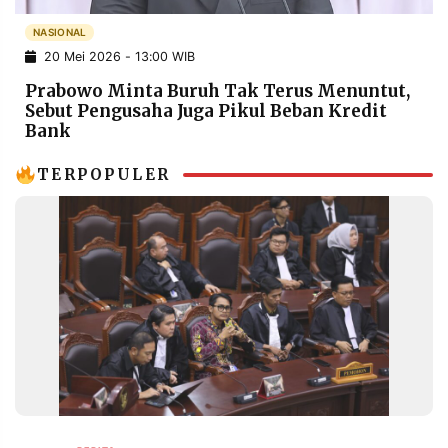
POLICY
WARGA
NASIONAL
INFORMASI
KIRIM
20 Mei 2026 - 13:00 WIB
IKLAN
TULISAN
Prabowo Minta Buruh Tak Terus Menuntut,
PENGADUAN
TERM
Sebut Pengusaha Juga Pikul Beban Kredit
OF
Bank
SERVICE
TERPOPULER
IKUTI
KAMI
©
PT.
RESOLUSI