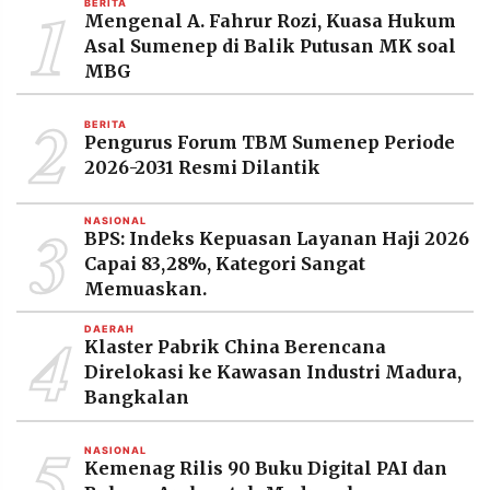
1
BERITA
MEDIA
Mengenal A. Fahrur Rozi, Kuasa Hukum
PRAMUDITA
Asal Sumenep di Balik Putusan MK soal
MBG
2
©
BERITA
Resolusi.co
Pengurus Forum TBM Sumenep Periode
-
2026
2026-2031 Resmi Dilantik
PT.
3
RESOLUSI
NASIONAL
MEDIA
BPS: Indeks Kepuasan Layanan Haji 2026
PRAMUDITA
Capai 83,28%, Kategori Sangat
Memuaskan.
4
DAERAH
Klaster Pabrik China Berencana
Direlokasi ke Kawasan Industri Madura,
Bangkalan
5
NASIONAL
Kemenag Rilis 90 Buku Digital PAI dan