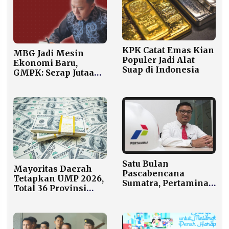
KPK Catat Emas Kian
MBG Jadi Mesin
Populer Jadi Alat
Ekonomi Baru,
Suap di Indonesia
GMPK: Serap Jutaan
Tenaga Kerja dan
Jamin Pasar Petani
Lokal
Satu Bulan
Mayoritas Daerah
Pascabencana
Tetapkan UMP 2026,
Sumatra, Pertamina
Total 36 Provinsi
Terus Salurkan
Sudah Umumkan
Bantuan Hingga
Besaran Upah
Wilayah Terisolasi