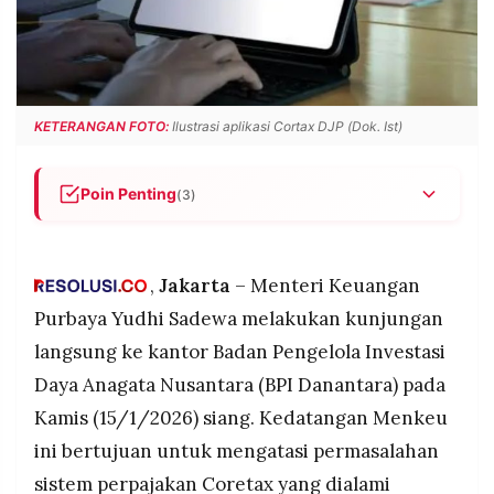
POLICY
WARGA
INFORMASI
KIRIM
IKLAN
TULISAN
PENGADUAN
TERM
KETERANGAN FOTO:
Ilustrasi aplikasi Cortax DJP (Dok. Ist)
OF
SERVICE
Poin Penting
(3)
Menkeu Purbaya Yudhi Sadewa langsung
IKUTI
mendatangi kantor BPI Danantara pada Kamis
KAMI
(15/1/2026) setelah menerima keluhan tentang
,
Jakarta
– Menteri Keuangan
masalah Coretax dari CIO Pandu Sjahrir
Purbaya Yudhi Sadewa melakukan kunjungan
Purbaya membawa tim teknisi IT Direktorat
langsung ke kantor Badan Pengelola Investasi
Jenderal Pajak untuk langsung membenahi
Daya Anagata Nusantara (BPI Danantara) pada
permasalahan sistem perpajakan di lokasi
Kamis (15/1/2026) siang. Kedatangan Menkeu
Menkeu menilai Coretax sudah semakin membaik
setelah mengalami berbagai kendala di awal
ini bertujuan untuk mengatasi permasalahan
©
2025, dengan 14 juta wajib pajak ditargetkan
PT.
sistem perpajakan Coretax yang dialami
RESOLUSI
gunakan sistem ini untuk SPT Tahunan 2026