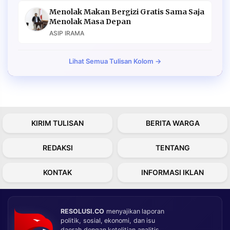
Menolak Makan Bergizi Gratis Sama Saja
Menolak Masa Depan
ASIP IRAMA
Lihat Semua Tulisan Kolom →
KIRIM TULISAN
BERITA WARGA
REDAKSI
TENTANG
KONTAK
INFORMASI IKLAN
RESOLUSI.CO
menyajikan laporan
politik, sosial, ekonomi, dan isu
daerah dengan ketelitian analitis