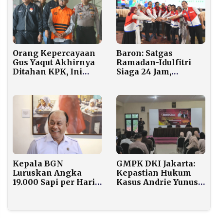
Orang Kepercayaan
Baron: Satgas
Gus Yaqut Akhirnya
Ramadan-Idulfitri
Ditahan KPK, Ini
Siaga 24 Jam,
Perannya dalam
Pertamina Pastikan
Korupsi Kuota Haji
Pasokan Energi
Aman
Kepala BGN
GMPK DKI Jakarta:
Luruskan Angka
Kepastian Hukum
19.000 Sapi per Hari
Kasus Andrie Yunus
untuk MBG: Itu
Jadi Kunci Stabilitas
Hanya Pengandaian,
Nasional
Bukan Kebutuhan