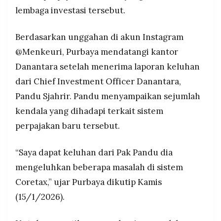
MEDIA
lembaga investasi tersebut.
PRAMUDITA
Berdasarkan unggahan di akun Instagram
@Menkeuri, Purbaya mendatangi kantor
©
Resolusi.co
-
Danantara setelah menerima laporan keluhan
2026
dari Chief Investment Officer Danantara,
PT.
Pandu Sjahrir. Pandu menyampaikan sejumlah
RESOLUSI
MEDIA
kendala yang dihadapi terkait sistem
PRAMUDITA
perpajakan baru tersebut.
“Saya dapat keluhan dari Pak Pandu dia
mengeluhkan beberapa masalah di sistem
Coretax,” ujar Purbaya dikutip Kamis
(15/1/2026).