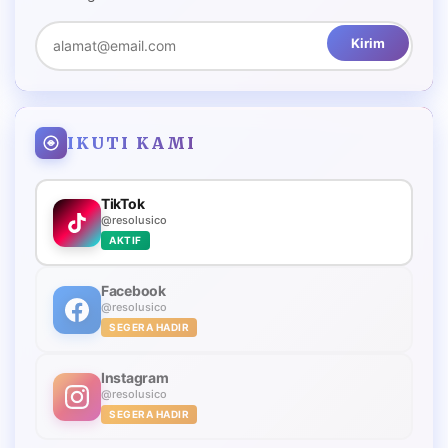
Kirim
IKUTI KAMI
TikTok
@resolusico
AKTIF
Facebook
@resolusico
SEGERA HADIR
Instagram
@resolusico
SEGERA HADIR