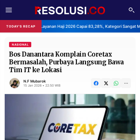
REDAKSI
TENTANG
puasan Layanan Haji 2026 Capai 83,28%, Kategori Sangat Memuaskan.
TODAY'S RECAP
RESOLUSI
IKLAN
TV
NASIONAL
Bos Danantara Komplain Coretax
Bermasalah, Purbaya Langsung Bawa
RUBRIKASI
Tim IT ke Lokasi
EDITORIAL
AKSARA
N.F Mubarok
FINANSIA
PERSONA
15 Jan 2026 • 22:50 WIB
DAERAH
NASIONAL
MANCA
SPORT
INFORMASI
PRIVACY
BERITA