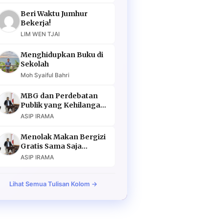
Beri Waktu Jumhur
Bekerja!
LIM WEN TJAI
Menghidupkan Buku di
Sekolah
Moh Syaiful Bahri
MBG dan Perdebatan
Publik yang Kehilangan
Argumen
ASIP IRAMA
Menolak Makan Bergizi
Gratis Sama Saja
Menolak Masa Depan
ASIP IRAMA
Lihat Semua Tulisan Kolom →