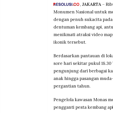
kembang api sebagai solidar
MEDIA
,
JAKARTA
– Rib
PRAMUDITA
Video Mapping sesi kedua pu
Monumen Nasional untuk mer
countdown, didahului doa be
dengan penuh sukacita pada
bakar petasan, warga antusias
dentuman kembang api, antu
©
Monas beroperasi hingga 00.0
Resolusi.co
spektakuler dengan proyeksi 
-
menikmati atraksi video map
2026
aparat gabungan perketat pe
ikonik tersebut.
PT.
RESOLUSI
MEDIA
Berdasarkan pantauan di lok
PRAMUDITA
sore hari sekitar pukul 18.
pengunjung dari berbagai ka
anak hingga pasangan muda
pergantian tahun.
Pengelola kawasan Monas me
pengganti pesta kembang api