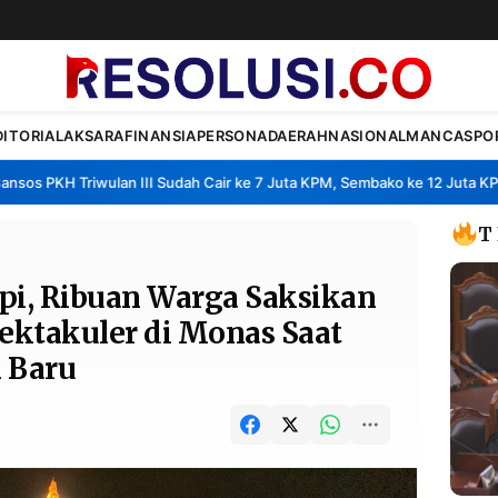
DITORIAL
AKSARA
FINANSIA
PERSONA
DAERAH
NASIONAL
MANCA
SPO
PKH Triwulan III Sudah Cair ke 7 Juta KPM, Sembako ke 12 Juta KPM
S
•
T
i, Ribuan Warga Saksikan
ektakuler di Monas Saat
 Baru