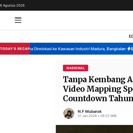
6 Agustus 2026
REDAKSI
TENTANG
RESOLUSI
IKLAN
E
TV
na Berencana Direlokasi ke Kawasan Industri Madura, Bangkalan
Bansos 
TODAY'S RECAP
•
RUBRIKASI
EDITORIAL
AKSARA
NASIONAL
Tanpa Kembang Ap
FINANSIA
PERSONA
Video Mapping Sp
DAERAH
NASIONAL
Countdown Tahun
MANCA
SPORT
N.F Mubarok
01 Jan 2026 • 09:22 WIB
INFORMASI
PRIVACY
BERITA