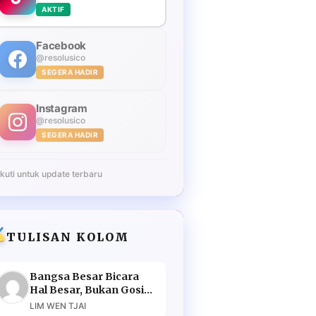
AKTIF
Facebook
@resolusico
SEGERA HADIR
Instagram
@resolusico
SEGERA HADIR
Ikuti untuk update terbaru
TULISAN KOLOM
Bangsa Besar Bicara
Hal Besar, Bukan Gosip
Murahan
LIM WEN TJAI