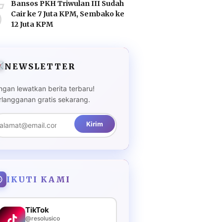
5
Bansos PKH Triwulan III Sudah
Cair ke 7 Juta KPM, Sembako ke
12 Juta KPM
NEWSLETTER
ngan lewatkan berita terbaru!
rlangganan gratis sekarang.
Kirim
IKUTI KAMI
TikTok
@resolusico