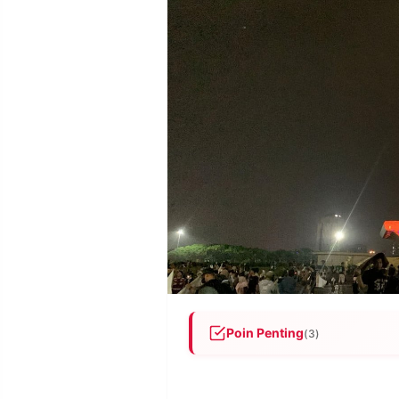
POLICY
WARGA
INFORMASI
KIRIM
IKLAN
TULISAN
PENGADUAN
TERM
OF
SERVICE
IKUTI
KAMI
Poin Penting
(3)
Ribuan warga padati Monas s
©
atraksi Air Mancur Menari (3 
PT.
RESOLUSI