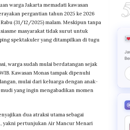
itas korban bencana Sumatera.
uan warga Jakarta memadati kawasan
kul 23.30-00.00 WIB jadi puncak acara dengan
ayakan pergantian tahun 2025 ke 2026
rsama untuk korban bencana dan imbauan tidak
 Rabu (31/12/2025) malam. Meskipun tanpa
 sambil foto-foto.
siasme masyarakat tidak surut untuk
0 WIB, pengelola sajikan hiburan visual
"Jakarta Creative" dan "Enjoy Jakarta" di tugu,
ping spektakuler yang ditampilkan di tugu
ngamanan antisipasi lonjakan massa.
Ja
Be
asi, warga sudah mulai berdatangan sejak
30 WIB. Kawasan Monas tampak dipenuhi
langan, mulai dari keluarga dengan anak-
-mudi yang ingin mengabadikan momen
nyajikan dua atraksi utama sebagai
, yakni pertunjukan Air Mancur Menari