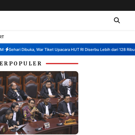
RT
ehari Dibuka, War Tiket Upacara HUT RI Diserbu Lebih dari 128 Ribu Penda
ERPOPULER