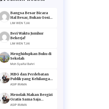
Bangsa Besar Bicara
Hal Besar, Bukan Gosip
Murahan
LIM WEN TJAI
Beri Waktu Jumhur
Bekerja!
LIM WEN TJAI
Menghidupkan Buku di
Sekolah
Moh Syaiful Bahri
MBG dan Perdebatan
Publik yang Kehilangan
Argumen
ASIP IRAMA
Menolak Makan Bergizi
Gratis Sama Saja
Menolak Masa Depan
ASIP IRAMA