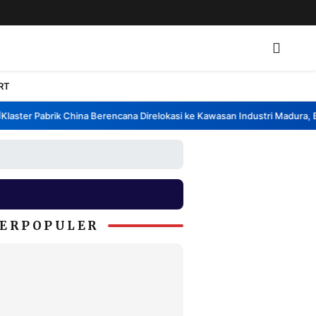
RT
ter Pabrik China Berencana Direlokasi ke Kawasan Industri Madura, Bang
ERPOPULER