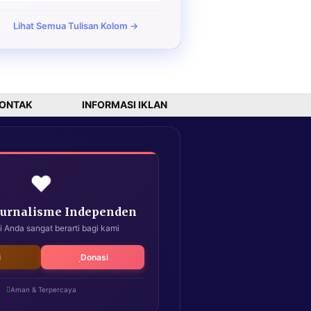
Lihat Semua Tulisan Kolom →
ONTAK
INFORMASI IKLAN
❤️
Jurnalisme Independen
i Anda sangat berarti bagi kami
i
Donasi
Aman & Terpercaya