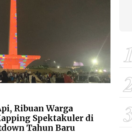
pi, Ribuan Warga
apping Spektakuler di
tdown Tahun Baru