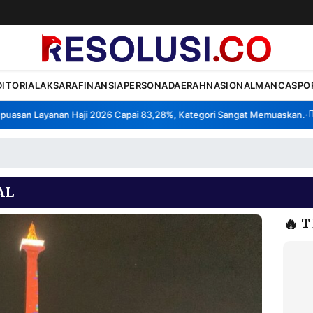
DITORIAL
AKSARA
FINANSIA
PERSONA
DAERAH
NASIONAL
MANCA
SPO
san Layanan Haji 2026 Capai 83,28%, Kategori Sangat Memuaskan.
Klas
•
AL
🔥
T