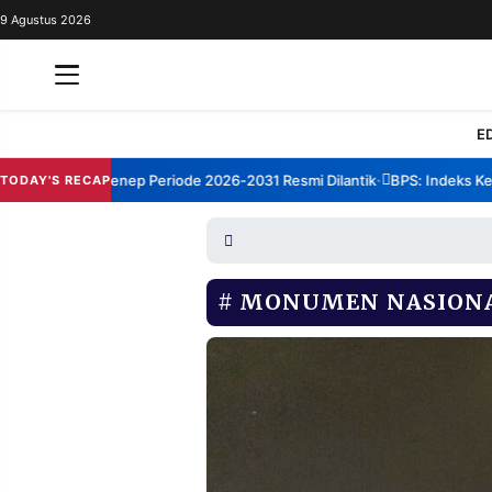
9 Agustus 2026
REDAKSI
TENTANG
RESOLUSI
IKLAN
E
TV
m TBM Sumenep Periode 2026-2031 Resmi Dilantik
BPS: Indeks Kepua
TODAY'S RECAP
•
RUBRIKASI
EDITORIAL
AKSARA
FINANSIA
PERSONA
MONUMEN NASION
DAERAH
NASIONAL
MANCA
SPORT
INFORMASI
PRIVACY
BERITA