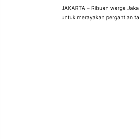
MEDIA
PRAMUDITA
JAKARTA – Ribuan warga Jak
untuk merayakan pergantian 
©
Resolusi.co
-
2026
PT.
RESOLUSI
MEDIA
PRAMUDITA