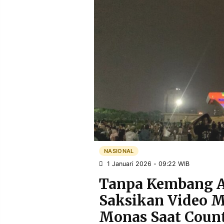
POLICY
WARGA
INFORMASI
KIRIM
IKLAN
TULISAN
PENGADUAN
TERM
OF
SERVICE
IKUTI
KAMI
NASIONAL
1 Januari 2026 - 09:22 WIB
Tanpa Kembang A
Saksikan Video M
©
Monas Saat Coun
PT.
RESOLUSI