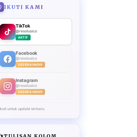
IKUTI KAMI
TikTok
@resolusico
AKTIF
Facebook
@resolusico
SEGERA HADIR
Instagram
@resolusico
SEGERA HADIR
Ikuti untuk update terbaru
️
TULISAN KOLOM