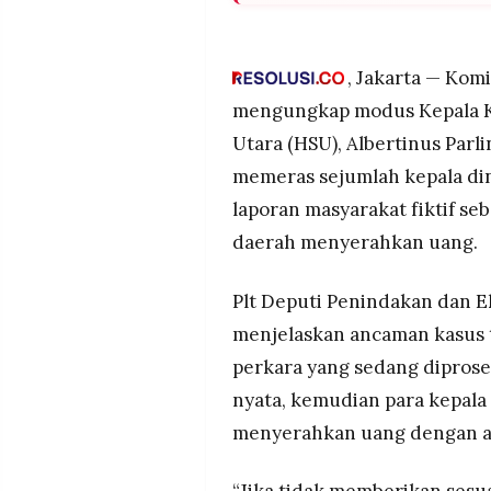
MEDIA
KPK ungkap Kajari HSU Alber
PRAMUDITA
modus laporan masyarakat fikt
APN diduga menerima sedikitn
, Jakarta — Kom
sejumlah dinas dan RSUD.
mengungkap modus Kepala Ke
©
Selain pemerasan, APN juga 
Resolusi.co
Utara (HSU), Albertinus Par
-
aliran dana lain ratusan juta r
2026
memeras sejumlah kepala di
PT.
laporan masyarakat fiktif se
RESOLUSI
MEDIA
daerah menyerahkan uang.
PRAMUDITA
Plt Deputi Penindakan dan E
menjelaskan ancaman kasus t
perkara yang sedang diprose
nyata, kemudian para kepala 
menyerahkan uang dengan 