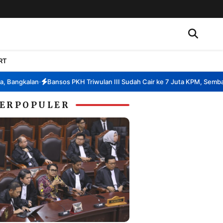
RT
angkalan
Bansos PKH Triwulan III Sudah Cair ke 7 Juta KPM, Sembako k
•
ERPOPULER