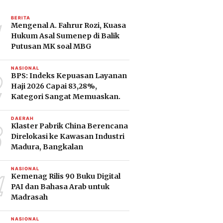
1
BERITA
Mengenal A. Fahrur Rozi, Kuasa
Hukum Asal Sumenep di Balik
Putusan MK soal MBG
2
NASIONAL
BPS: Indeks Kepuasan Layanan
Haji 2026 Capai 83,28%,
Kategori Sangat Memuaskan.
3
DAERAH
Klaster Pabrik China Berencana
Direlokasi ke Kawasan Industri
Madura, Bangkalan
4
NASIONAL
Kemenag Rilis 90 Buku Digital
PAI dan Bahasa Arab untuk
Madrasah
NASIONAL