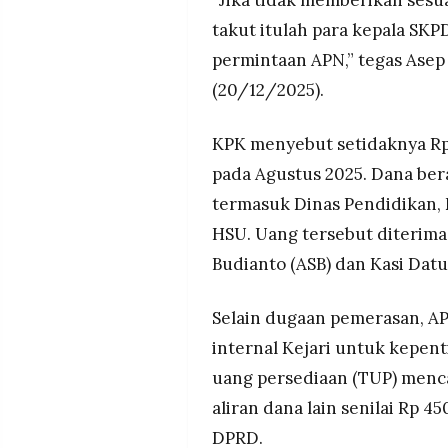
“Jika tidak memberikan sesua
takut itulah para kepala SK
permintaan APN,” tegas Asep 
(20/12/2025).
KPK menyebut setidaknya Rp 
pada Agustus 2025. Dana ber
termasuk Dinas Pendidikan,
HSU. Uang tersebut diterima 
Budianto (ASB) dan Kasi Datu
Selain dugaan pemerasan, A
internal Kejari untuk kepen
uang persediaan (TUP) menca
aliran dana lain senilai Rp 4
DPRD.