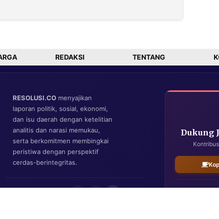
Wijaya
Merawat
n
Diamankan
Tradisi dan
KPK dalam
Meneguhkan
ahan
OTT Dugaan
Adab
Suap Proyek
Pesantren
ARGA
REDAKSI
TENTANG
K
RESOLUSI.CO
menyajikan
laporan politik, sosial, ekonomi,
dan isu daerah dengan ketelitian
analitis dan narasi memukau,
Dukung 
serta berkomitmen membingkai
Kontribus
peristiwa dengan perspektif
cerdas-berintegritas.
Kop
IKUTI KAMI