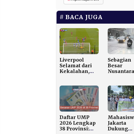
BACA JUGA
Sebagian
Liverpool
Besar
Selamat dari
Nusantar
Kekalahan,
Diprediks
Ditahan
Hujan, B
Sunderland 1-1
Imbau
di Anfield
Masyarak
Waspada
Daftar UMP
Mahasisw
2026 Lengkap
Jakarta
38 Provinsi:
Dukung