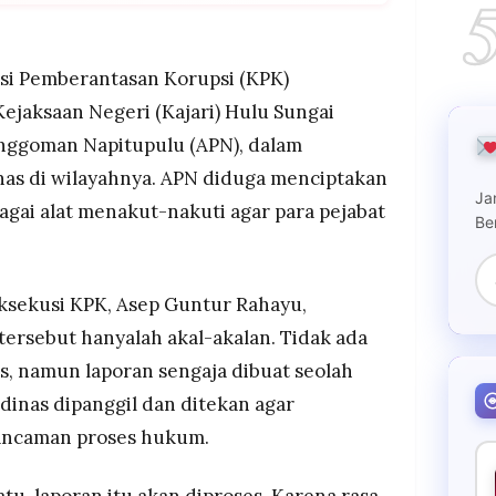
tinus Napitupulu memeras kepala dinas dengan
if.
ya Rp 804 juta melalui dua perantara dari
isi Pemberantasan Korupsi (KPK)
jaksaan Negeri (Kajari) Hulu Sungai
diduga memotong anggaran Kejari serta menerima
linggoman Napitupulu (APN), dalam
upiah.
nas di wilayahnya. APN diduga menciptakan
Ja
bagai alat menakut-nakuti agar para pejabat
Be
ksekusi KPK, Asep Guntur Rahayu,
ersebut hanyalah akal-akalan. Tidak ada
s, namun laporan sengaja dibuat seolah
dinas dipanggil dan ditekan agar
ancaman proses hukum.