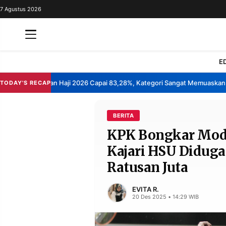
7 Agustus 2026
REDAKSI
TENTANG
RESOLUSI
IKLAN
E
TV
asan Layanan Haji 2026 Capai 83,28%, Kategori Sangat Memuaskan.
K
TODAY'S RECAP
•
RUBRIKASI
EDITORIAL
AKSARA
BERITA
KPK Bongkar Modus
FINANSIA
PERSONA
Kajari HSU Diduga
DAERAH
NASIONAL
Ratusan Juta
MANCA
SPORT
EVITA R.
20 Des 2025 • 14:29 WIB
INFORMASI
PRIVACY
BERITA