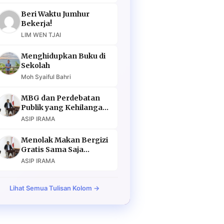
Beri Waktu Jumhur
Bekerja!
LIM WEN TJAI
Menghidupkan Buku di
Sekolah
Moh Syaiful Bahri
MBG dan Perdebatan
Publik yang Kehilangan
Argumen
ASIP IRAMA
Menolak Makan Bergizi
Gratis Sama Saja
Menolak Masa Depan
ASIP IRAMA
Lihat Semua Tulisan Kolom →