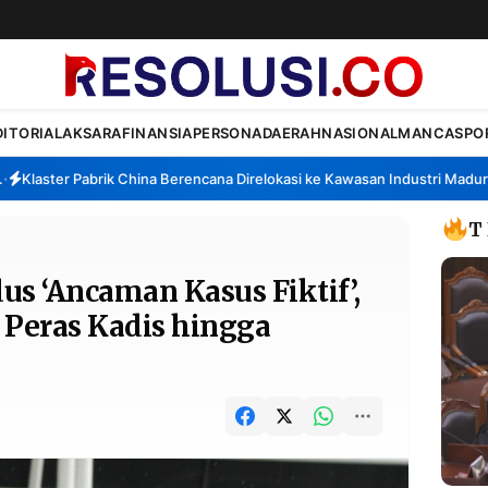
DITORIAL
AKSARA
FINANSIA
PERSONA
DAERAH
NASIONAL
MANCA
SPO
laster Pabrik China Berencana Direlokasi ke Kawasan Industri Madura, B
T
 ‘Ancaman Kasus Fiktif’,
 Peras Kadis hingga