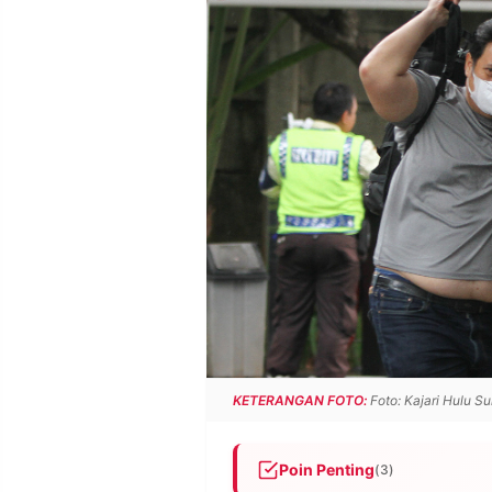
POLICY
WARGA
INFORMASI
KIRIM
IKLAN
TULISAN
PENGADUAN
TERM
OF
SERVICE
IKUTI
KAMI
KETERANGAN FOTO:
Foto: Kajari Hulu Su
©
Poin Penting
(3)
PT.
RESOLUSI