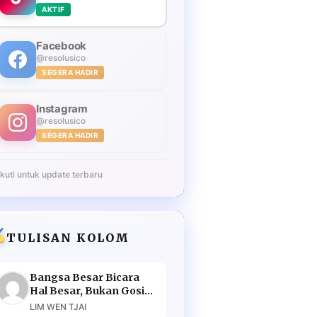
AKTIF
Facebook
@resolusico
SEGERA HADIR
Instagram
@resolusico
SEGERA HADIR
Ikuti untuk update terbaru
TULISAN KOLOM
Bangsa Besar Bicara
Hal Besar, Bukan Gosip
Murahan
LIM WEN TJAI