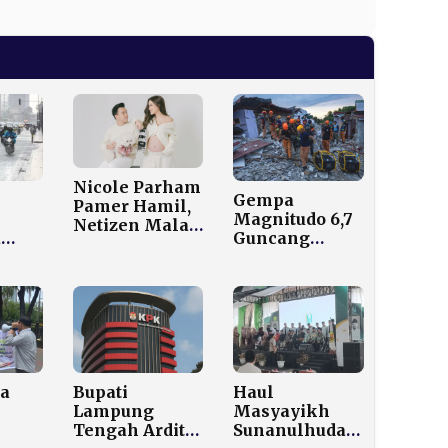
Nicole Parham
Gempa
Pamer Hamil,
Magnitudo 6,7
Netizen Malah
a
Guncang
Kaget: Kapan
i
Filipina
Nikahnya?
MKG
Selatan, BMKG
Pastikan Tidak
at
Berdampak ke
Indonesia
a
Bupati
Haul
Lampung
Masyayikh
Tengah Ardito
Sunanulhuda,