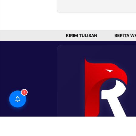
Jakarta
Program
Tertinggi,
Ketahana
Jateng
Pangan
Terendah
Pemerint
Prabowo
KIRIM TULISAN
BERITA W
!