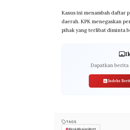
Kasus ini menambah daftar 
daerah. KPK menegaskan pen
pihak yang terlibat diminta
I
Dapatkan berita 
Indeks Beri
TAGS
#
#kpk#kajari#ott