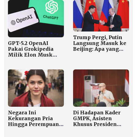
Trump Pergi, Putin
Langsung Masuk ke
GPT-5.2 OpenAI
Beijing: Apa yang
Pakai Grokipedia
Sedang Dibicarakan
Milik Elon Musk
Raksasa-raksasa
untuk Referensi
Dunia di China?
Topik Sensitif
Negara Ini
Di Hadapan Kader
Kekurangan Pria
GMPK, Asisten
Hingga Perempuan
Khusus Presiden
Ramai-ramai Sewa
Bedah Karakter
“Husband for an
Pemimpin Problem