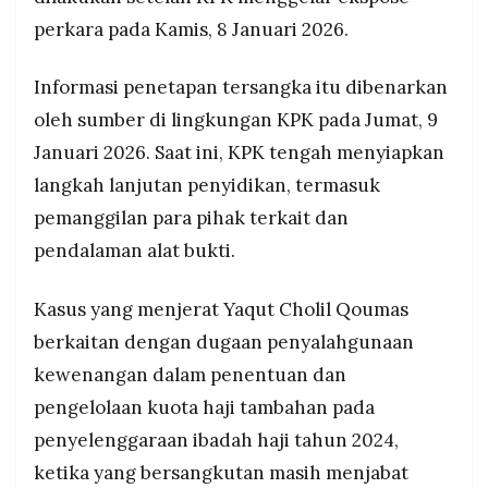
undangan dan berpotensi merugikan keuangan
MEDIA
perkara pada Kamis, 8 Januari 2026.
PRAMUDITA
negara.
KPK masih mendalami peran para pihak terkait
Informasi penetapan tersangka itu dibenarkan
dan belum mengumumkan secara rinci pasal
yang disangkakan, sementara penanganan
©
oleh sumber di lingkungan KPK pada Jumat, 9
Resolusi.co
perkara ditegaskan tetap menjunjung asas
-
Januari 2026. Saat ini, KPK tengah menyiapkan
praduga tak bersalah.
2026
langkah lanjutan penyidikan, termasuk
PT.
pemanggilan para pihak terkait dan
RESOLUSI
MEDIA
PRAMUDITA
pendalaman alat bukti.
Kasus yang menjerat Yaqut Cholil Qoumas
berkaitan dengan dugaan penyalahgunaan
kewenangan dalam penentuan dan
pengelolaan kuota haji tambahan pada
penyelenggaraan ibadah haji tahun 2024,
ketika yang bersangkutan masih menjabat