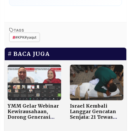
TAGS
#
#KPK#yaqut
BACA JUGA
YMM Gelar Webinar
Israel Kembali
Kewirausahaan,
Langgar Gencatan
Dorong Generasi
Senjata: 21 Tewas
Kreatif dan Berdaya
Termasuk Bocah 4
Saing
Tahun di Gaza