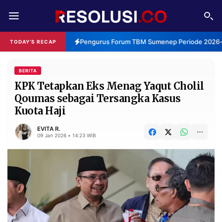
REDAKSI
TENTANG
Pengurus Forum TBM Sumenep Periode 2026-2
TODAY'S RECAP
RESOLUSI
IKLAN
TV
BERITA
KPK Tetapkan Eks Menag Yaqut Cholil
Qoumas sebagai Tersangka Kasus
RUBRIKASI
Kuota Haji
EDITORIAL
AKSARA
EVITA R.
FINANSIA
PERSONA
09 Jan 2026 • 14:23 WIB
DAERAH
NASIONAL
MANCA
SPORT
INFORMASI
PRIVACY
BERITA