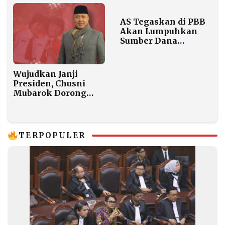
Hour”
Solver dan Visi Aksi
Prabowo
AS Tegaskan di PBB
Akan Lumpuhkan
Sumber Dana
Maduro dan Kartel
Narkoba Venezuela
Wujudkan Janji
Presiden, Chusni
Mubarok Dorong
Percepatan
Kampung Nelayan di
Jawa Timur
TERPOPULER