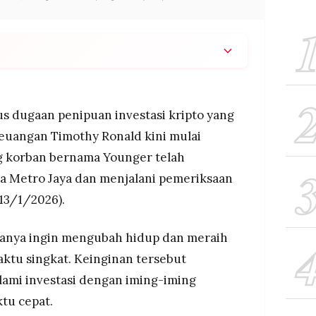
hy Ronald, mengaku tergiur gaya hidup mewah
stagram hingga rela keluar Rp50 juta untuk
dengan biaya awal Rp9 juta dan lifetime Rp39
s dugaan penipuan investasi kripto yang
euangan Timothy Ronald kini mulai
kan profit 300-500% dari trading koin Manta pada
g korban bernama Younger telah
jlok 90% rugikan korban hingga Rp3 miliar per
ngan kerugian diperkirakan Rp200 miliar
da Metro Jaya dan menjalani pemeriksaan
an dari pelapor berinisial Y pada 9 Januari 2026,
(13/1/2026).
kan dengan dugaan pasal penipuan UU ITE dan
aguyuban Member Rungkad untuk gugat bersama
anya ingin mengubah hidup dan meraih
aktu singkat. Keinginan tersebut
ami investasi dengan iming-iming
tu cepat.