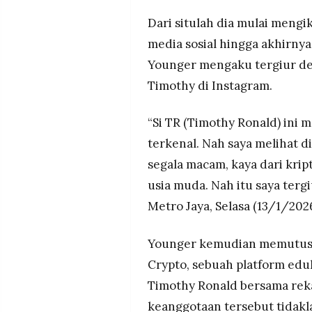
MEDIA
PRAMUDITA
Dari situlah dia mulai mengi
media sosial hingga akhirn
Younger mengaku tergiur d
©
Resolusi.co
Timothy di Instagram.
-
2026
“Si TR (Timothy Ronald) ini 
PT.
RESOLUSI
terkenal. Nah saya melihat di
MEDIA
PRAMUDITA
segala macam, kaya dari krip
usia muda. Nah itu saya tergi
Metro Jaya, Selasa (13/1/2026
Younger kemudian memutus
Crypto, sebuah platform eduk
Timothy Ronald bersama rek
keanggotaan tersebut tidakl