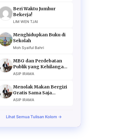
Beri Waktu Jumhur
Bekerja!
LIM WEN TJAI
Menghidupkan Buku di
Sekolah
Moh Syaiful Bahri
MBG dan Perdebatan
Publik yang Kehilangan
Argumen
ASIP IRAMA
Menolak Makan Bergizi
Gratis Sama Saja
Menolak Masa Depan
ASIP IRAMA
Lihat Semua Tulisan Kolom →