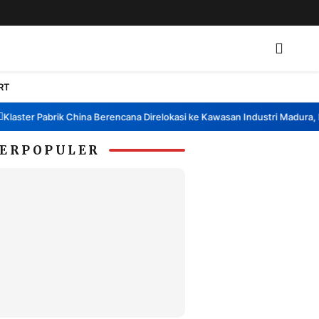
RT
ter Pabrik China Berencana Direlokasi ke Kawasan Industri Madura, Bang
ERPOPULER