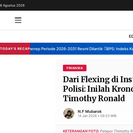
8 Agustus 2026
REDAKSI
TENTANG
RESOLUSI
IKLAN
E
TV
m TBM Sumenep Periode 2026-2031 Resmi Dilantik
BPS: Indeks Kepuas
TODAY'S RECAP
•
RUBRIKASI
EDITORIAL
AKSARA
FINANSIA
Dari Flexing di In
FINANSIA
PERSONA
Polisi: Inilah Kro
DAERAH
NASIONAL
Timothy Ronald
MANCA
SPORT
N.F Mubarok
14 Jan 2026 • 09:23 WIB
INFORMASI
KETERANGAN FOTO:
Pelapor Thimothy R
PRIVACY
BERITA