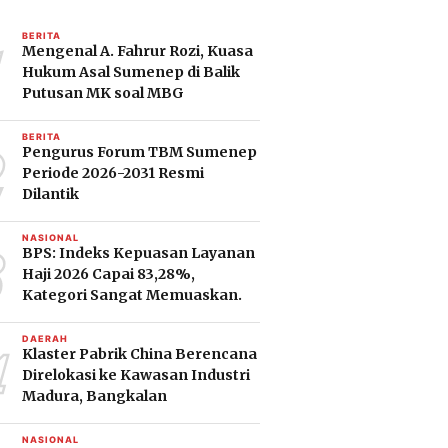
1
BERITA
Mengenal A. Fahrur Rozi, Kuasa
Hukum Asal Sumenep di Balik
Putusan MK soal MBG
2
BERITA
Pengurus Forum TBM Sumenep
Periode 2026-2031 Resmi
Dilantik
3
NASIONAL
BPS: Indeks Kepuasan Layanan
Haji 2026 Capai 83,28%,
Kategori Sangat Memuaskan.
4
DAERAH
Klaster Pabrik China Berencana
Direlokasi ke Kawasan Industri
Madura, Bangkalan
NASIONAL