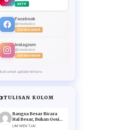
AKTIF
Facebook
@resolusico
SEGERA HADIR
Instagram
@resolusico
SEGERA HADIR
Ikuti untuk update terbaru
️
TULISAN KOLOM
Bangsa Besar Bicara
Hal Besar, Bukan Gosip
Murahan
LIM WEN TJAI