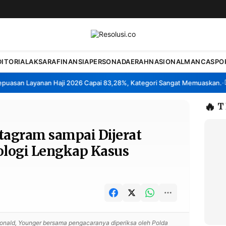
DITORIAL
AKSARA
FINANSIA
PERSONA
DAERAH
NASIONAL
MANCA
SPO
an Layanan Haji 2026 Capai 83,28%, Kategori Sangat Memuaskan.
Klas
•
🔥
T
stagram sampai Dijerat
nologi Lengkap Kasus
onald, Younger bersama pengacaranya diperiksa oleh Polda