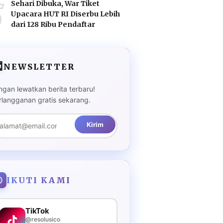
5
Sehari Dibuka, War Tiket
Upacara HUT RI Diserbu Lebih
dari 128 Ribu Pendaftar

NEWSLETTER
ngan lewatkan berita terbaru!
rlangganan gratis sekarang.
Kirim
IKUTI KAMI
TikTok
@resolusico