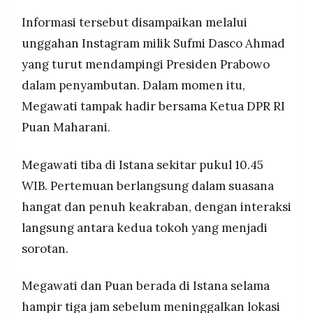
Pertemuan berlangsung hampir tiga jam dan
MEDIA
PRAMUDITA
Informasi tersebut disampaikan melalui
menjadi sinyal terjaganya komunikasi politik di
level elite nasional.
unggahan Instagram milik Sufmi Dasco Ahmad
yang turut mendampingi Presiden Prabowo
©
Resolusi.co
dalam penyambutan. Dalam momen itu,
-
2026
Megawati tampak hadir bersama Ketua DPR RI
Puan Maharani.
PT.
RESOLUSI
MEDIA
PRAMUDITA
Megawati tiba di Istana sekitar pukul 10.45
WIB. Pertemuan berlangsung dalam suasana
hangat dan penuh keakraban, dengan interaksi
langsung antara kedua tokoh yang menjadi
sorotan.
Megawati dan Puan berada di Istana selama
hampir tiga jam sebelum meninggalkan lokasi