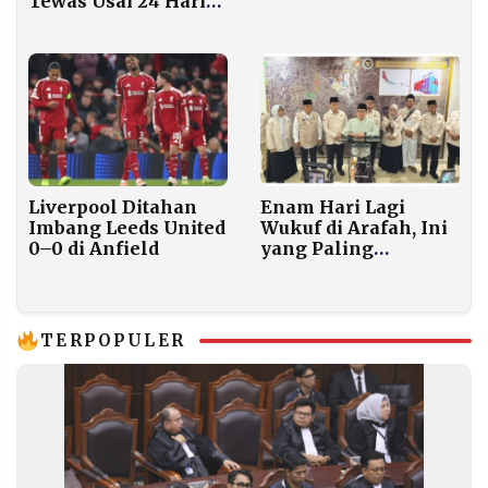
Tewas Usai 24 Hari
Israel Berlanjut
Hilang di Bukit
Mongkrang
Liverpool Ditahan
Enam Hari Lagi
Imbang Leeds United
Wukuf di Arafah, Ini
0–0 di Anfield
yang Paling
Dikhawatirkan
Pemerintah soal
Puncak Haji
TERPOPULER