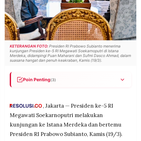
POLICY
WARGA
INFORMASI
KIRIM
IKLAN
TULISAN
PENGADUAN
TERM
OF
SERVICE
KETERANGAN FOTO:
Presiden RI Prabowo Subianto menerima
kunjungan Presiden ke-5 RI Megawati Soekarnoputri di Istana
Merdeka, didampingi Puan Maharani dan Sufmi Dasco Ahmad, dalam
suasana hangat dan penuh keakraban, Kamis (19/3).
IKUTI
KAMI
Poin Penting
(3)
Presiden RI Prabowo Subianto menerima
kunjungan Presiden ke-5 RI Megawati
Soekarnoputri di Istana Merdeka, Kamis (19/3).
, Jakarta — Presiden ke-5 RI
Megawati hadir bersama Puan Maharani dan
Megawati Soekarnoputri melakukan
disambut langsung oleh Prabowo dengan
kunjungan ke Istana Merdeka dan bertemu
didampingi Sufmi Dasco Ahmad dalam suasana
©
Presiden RI Prabowo Subianto, Kamis (19/3).
hangat.
PT.
RESOLUSI