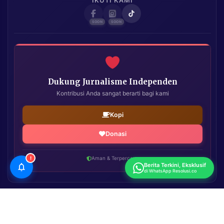
IKUTI KAMI
Dukung Jurnalisme Independen
Kontribusi Anda sangat berarti bagi kami
Kopi
Donasi
!
Aman & Terpercaya
Berita Terkini, Eksklusif
di WhatsApp Resolusi.co
Resolusi.co
| Copyright © 2026. All Rights Reserved.