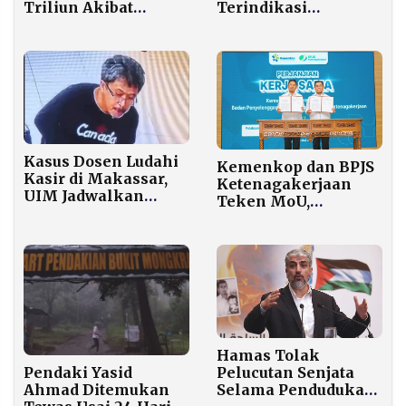
Triliun Akibat
Terindikasi
Kerusakan
Gangguan Mental,
Lingkungan 2.516
DPR: Jangan Tunggu
Hektare di Sumatra
Sampai Jadi
Disabilitas
Kasus Dosen Ludahi
Kemenkop dan BPJS
Kasir di Makassar,
Ketenagakerjaan
UIM Jadwalkan
Teken MoU,
Pemanggilan
Pengurus hingga
Anggota Koperasi
Dapat Jaminan Sosial
Hamas Tolak
Pendaki Yasid
Pelucutan Senjata
Ahmad Ditemukan
Selama Pendudukan