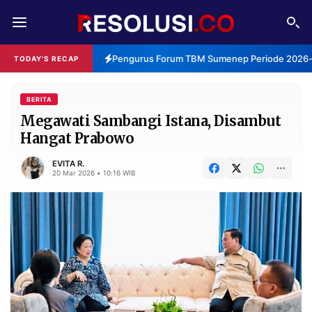
REDAKSI
TENTANG
Pengurus Forum TBM Sumenep Periode 2026-20
TODAY'S RECAP
RESOLUSI
IKLAN
TV
BERITA
Megawati Sambangi Istana, Disambut
Hangat Prabowo
RUBRIKASI
EDITORIAL
AKSARA
EVITA R.
20 Mar 2026 • 10:16 WIB
FINANSIA
PERSONA
DAERAH
NASIONAL
MANCA
SPORT
INFORMASI
PRIVACY
BERITA