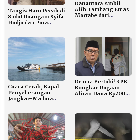
Danantara Ambil
Alih Tambang Emas
Tangis Haru Pecah di
Martabe dari
Sudut Ruangan: Syifa
Agincourt Resources
Hadju dan Para
lewat Perminas
Sahabat Menangis
Bersama Usai El
Rumi Ucap Ijab Kabul
Drama Bertubi! KPK
Cuaca Cerah, Kapal
Bongkar Dugaan
Penyeberangan
Aliran Dana Rp200
Jangkar–Madura
Miliar ke Ridwan
Kembali Berlayar
Kamil, Atalia Bersiap
Hari Ini
Dipanggil sebagai
Saksi