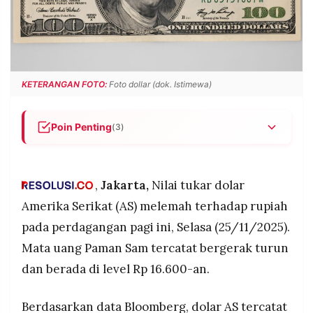
POLICY
WARGA
INFORMASI
KIRIM
IKLAN
TULISAN
PENGADUAN
TERM
KETERANGAN FOTO:
Foto dollar (dok. Istimewa)
OF
SERVICE
Poin Penting
(3)
Dolar AS melemah 0,17% ke Rp 16.670.
IKUTI
KAMI
Rupiah menguat, dolar AS juga variatif terhadap
,
Jakarta,
Nilai tukar dolar
mata uang global.
Amerika Serikat (AS) melemah terhadap rupiah
Melemah terhadap yen, yuan, pound, euro;
menguat tipis terhadap dolar Australia.
pada perdagangan pagi ini, Selasa (25/11/2025).
Mata uang Paman Sam tercatat bergerak turun
dan berada di level Rp 16.600-an.
©
PT.
Berdasarkan data Bloomberg, dolar AS tercatat
RESOLUSI