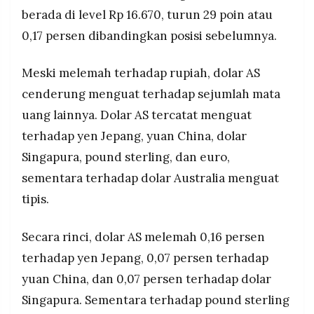
MEDIA
berada di level Rp 16.670, turun 29 poin atau
PRAMUDITA
0,17 persen dibandingkan posisi sebelumnya.
Meski melemah terhadap rupiah, dolar AS
©
Resolusi.co
-
cenderung menguat terhadap sejumlah mata
2026
uang lainnya. Dolar AS tercatat menguat
PT.
terhadap yen Jepang, yuan China, dolar
RESOLUSI
MEDIA
Singapura, pound sterling, dan euro,
PRAMUDITA
sementara terhadap dolar Australia menguat
tipis.
Secara rinci, dolar AS melemah 0,16 persen
terhadap yen Jepang, 0,07 persen terhadap
yuan China, dan 0,07 persen terhadap dolar
Singapura. Sementara terhadap pound sterling