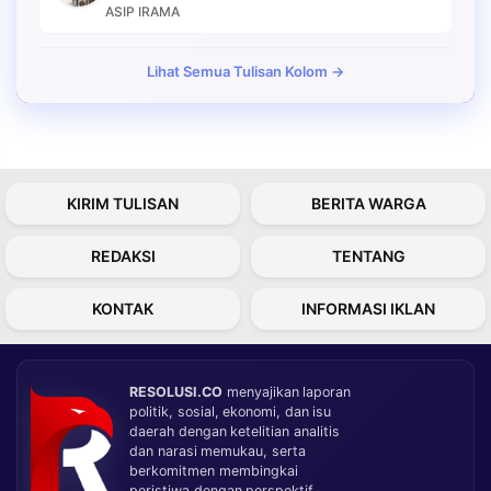
ASIP IRAMA
Lihat Semua Tulisan Kolom →
KIRIM TULISAN
BERITA WARGA
REDAKSI
TENTANG
KONTAK
INFORMASI IKLAN
RESOLUSI.CO
menyajikan laporan
politik, sosial, ekonomi, dan isu
daerah dengan ketelitian analitis
dan narasi memukau, serta
berkomitmen membingkai
peristiwa dengan perspektif