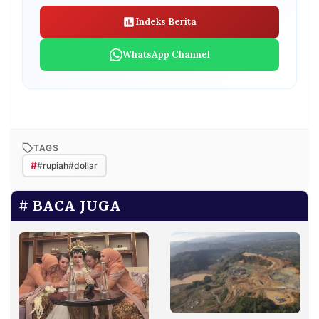
Indeks Berita
WhatsApp Channel
TAGS
#
#rupiah#dollar
BACA JUGA