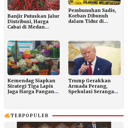
Pembunuhan Sadis,
Korban Dibunuh
Banjir Putuskan Jalur
dalam Tidur di
Distribusi, Harga
Rumahnya Sendiri
Cabai di Medan
Meroket hingga
Rp100 Ribu per Kg
Kemendag Siapkan
Trump Gerakkan
Strategi Tiga Lapis
Armada Perang,
Jaga Harga Pangan
Spekulasi Serangan
Ramadan 2026
ke Iran Memanas
TERPOPULER