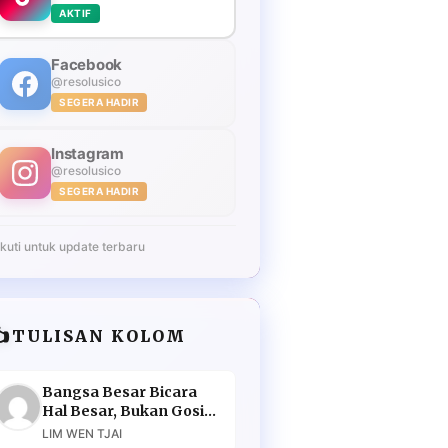
AKTIF
Facebook
@resolusico
SEGERA HADIR
Instagram
@resolusico
SEGERA HADIR
Ikuti untuk update terbaru
️
TULISAN KOLOM
Bangsa Besar Bicara
Hal Besar, Bukan Gosip
Murahan
LIM WEN TJAI