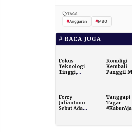
TAGS
#
#
Anggaran
MBG
BACA JUGA
Fokus
Komdigi
Teknologi
Kembali
Tinggi,
Panggil M
Prabowo Ingin
dan Googl
RI Garap
Kepatuha
Industri Chip
Tunas Dis
Nasional
Ferry
Tanggapi
Juliantono
Tagar
Sebut Ada
#KaburAja
Pihak yang
Mrs. Mad
Tak Senang
Latih Kad
Koperasi
GMPK Ke
Kembali Besar
Pesan