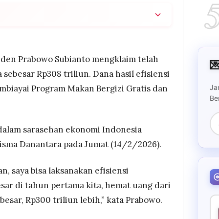
08 triliun dari APBN tahun pertama
angkas anggaran tidak produktif seperti
 kajian-kajian yang dinilai kurang perlu.
iden Prabowo Subianto mengklaim telah

 dialihkan untuk program produktif seperti Program
ebesar Rp308 triliun. Dana hasil efisiensi
iklaim telah mendorong peningkatan konsumsi
Ja
mbiayai Program Makan Bergizi Gratis dan
erah.
Be
am sarasehan ekonomi Indonesia Economic Outlook
 dihadiri jajaran menteri dan petinggi Danantara
asar.
 dalam sarasehan ekonomi Indonesia
isma Danantara pada Jumat (14/2/2026).
an, saya bisa laksanakan efisiensi
ar di tahun pertama kita, hemat uang dari
besar, Rp300 triliun lebih,” kata Prabowo.