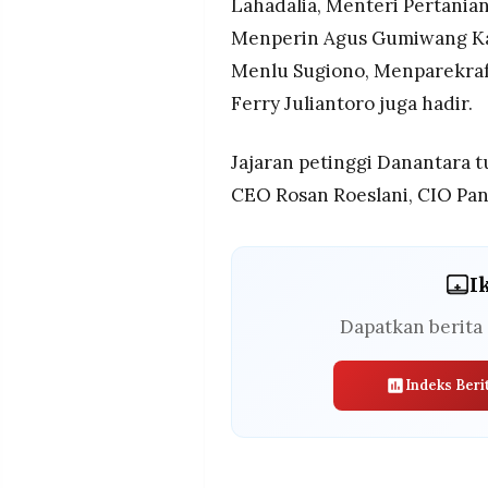
Lahadalia, Menteri Pertania
Menperin Agus Gumiwang Kar
Menlu Sugiono, Menparekraf
Ferry Juliantoro juga hadir.
Jajaran petinggi Danantara 
CEO Rosan Roeslani, CIO Pan
I
Dapatkan berita 
Indeks Beri