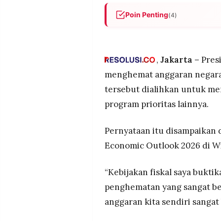
MEDIA
PRAMUDITA
Poin Penting
(4)
Prabowo mengklaim hemat Rp3
pemerintahannya dengan mem
©
perjalanan dinas, seminar, dan
Resolusi.co
,
Jakarta –
Pres
-
Dana hasil efisiensi tersebut
2026
menghemat anggaran negara s
Makan Bergizi Gratis yang d
tersebut dialihkan untuk me
rumah tangga di berbagai da
PT.
RESOLUSI
program prioritas lainnya.
Pernyataan disampaikan dal
MEDIA
PRAMUDITA
2026 di Wisma Danantara yang
sebagai upaya meyakinkan p
Pernyataan itu disampaikan
Sonnet 4.5
Economic Outlook 2026 di W
“Kebijakan fiskal saya buktik
penghematan yang sangat bes
anggaran kita sendiri sangat 