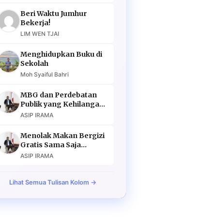
Beri Waktu Jumhur
Bekerja!
LIM WEN TJAI
Menghidupkan Buku di
Sekolah
Moh Syaiful Bahri
MBG dan Perdebatan
Publik yang Kehilangan
Argumen
ASIP IRAMA
Menolak Makan Bergizi
Gratis Sama Saja
Menolak Masa Depan
ASIP IRAMA
Lihat Semua Tulisan Kolom →