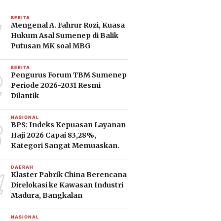
1
BERITA
Mengenal A. Fahrur Rozi, Kuasa
Hukum Asal Sumenep di Balik
Putusan MK soal MBG
2
BERITA
Pengurus Forum TBM Sumenep
Periode 2026-2031 Resmi
Dilantik
3
NASIONAL
BPS: Indeks Kepuasan Layanan
Haji 2026 Capai 83,28%,
Kategori Sangat Memuaskan.
4
DAERAH
Klaster Pabrik China Berencana
Direlokasi ke Kawasan Industri
Madura, Bangkalan
NASIONAL