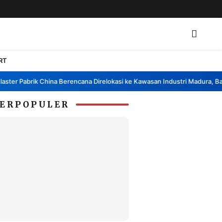
RT
er Pabrik China Berencana Direlokasi ke Kawasan Industri Madura, Bangk
ERPOPULER