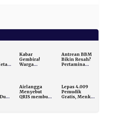
Kabar
Antrean BBM
Gembira!
Bikin Resah?
eta
Warga
Pertamina
e,
Sekarang Bisa
Buka Data:
n PP
Borong Beras
Cadangan
orot
SPHP Hingga
Nasional
25 Kg, Dulu
Masih Bisa
Airlangga
Lepas 4.009
Cuma 10 Kg
Tahan Lebih
Menyebut
Pemudik
dari Sebulan
Dulu,
QRIS membuat
Gratis, Menko
a
sistem
Polkam:
er
pembayaran
Negara Selalu
mas
negara lain
Hadir untuk
“panas
Rakyat