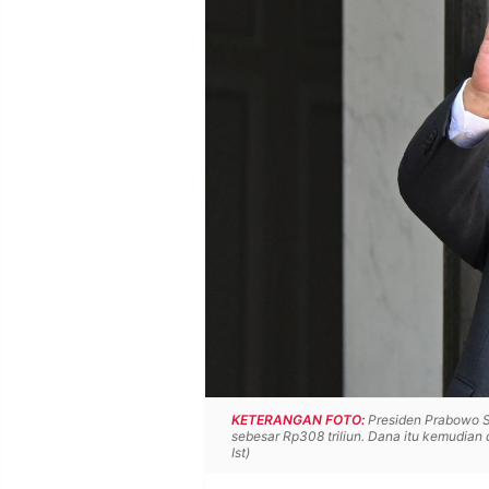
POLICY
WARGA
INFORMASI
KIRIM
IKLAN
TULISAN
PENGADUAN
TERM
OF
SERVICE
IKUTI
KAMI
KETERANGAN FOTO:
Presiden Prabowo S
sebesar Rp308 triliun. Dana itu kemudian
Ist)
©
PT.
RESOLUSI