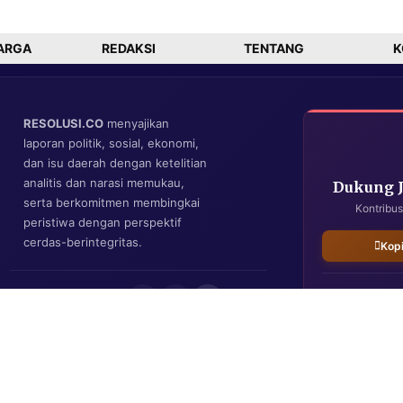
dingin”.
ah
ARGA
REDAKSI
TENTANG
K
RESOLUSI.CO
menyajikan
laporan politik, sosial, ekonomi,
dan isu daerah dengan ketelitian
analitis dan narasi memukau,
Dukung 
serta berkomitmen membingkai
Kontribus
peristiwa dengan perspektif
cerdas-berintegritas.
Kop
IKUTI KAMI