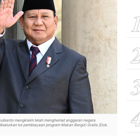
ubianto mengklaim telah menghemat anggaran negara
 disalurkan ke pembiayaan program Makan Bergizi Gratis (Dok.