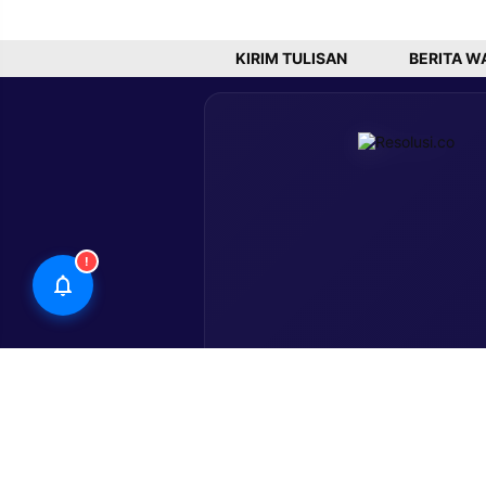
di Indonesia
Program
Pemerint
KIRIM TULISAN
BERITA W
!