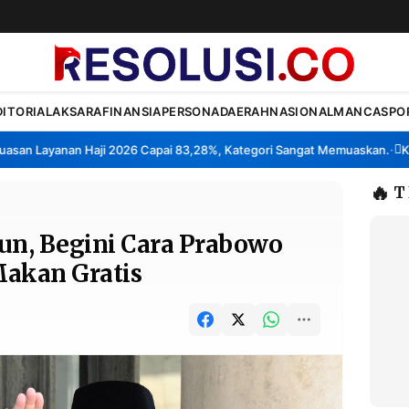
DITORIAL
AKSARA
FINANSIA
PERSONA
DAERAH
NASIONAL
MANCA
SPO
n Layanan Haji 2026 Capai 83,28%, Kategori Sangat Memuaskan.
Klast
•
🔥
T
un, Begini Cara Prabowo
Makan Gratis