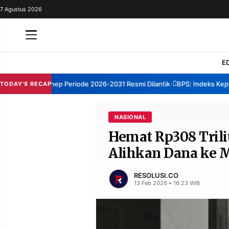
7 Agustus 2026
REDAKSI
TENTANG
RESOLUSI
IKLAN
E
TV
TBM Sumenep Periode 2026-2031 Resmi Dilantik
BPS: Indeks Kepuasa
TODAY'S RECAP
•
RUBRIKASI
EDITORIAL
AKSARA
NASIONAL
Hemat Rp308 Trili
FINANSIA
PERSONA
Alihkan Dana ke 
DAERAH
NASIONAL
MANCA
SPORT
RESOLUSI.CO
13 Feb 2026 • 16:23 WIB
INFORMASI
PRIVACY
BERITA