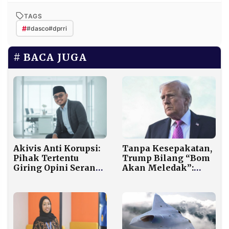
TAGS
#
#dasco#dprri
BACA JUGA
Tanpa Kesepakatan,
Akivis Anti Korupsi:
Trump Bilang “Bom
Pihak Tertentu
Akan Meledak”:
Giring Opini Serang
Nasib Perundingan
Menteri PU
Iran di Pakistan Kini
Tak Pasti