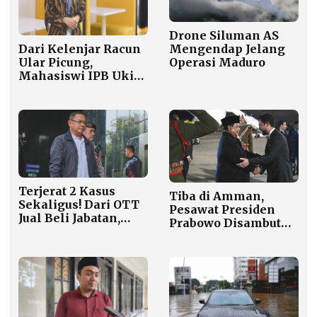
Drone Siluman AS
Dari Kelenjar Racun
Mengendap Jelang
Ular Picung,
Operasi Maduro
Mahasiswi IPB Ukir
Prestasi Cumlaude
dengan IPK
Sempurna
Terjerat 2 Kasus
Tiba di Amman,
Sekaligus! Dari OTT
Pesawat Presiden
Jual Beli Jabatan,
Prabowo Disambut
Bupati Pati Kini
Escort F-16 Angkatan
Tersangka Suap
Udara Yordania
Proyek Kereta