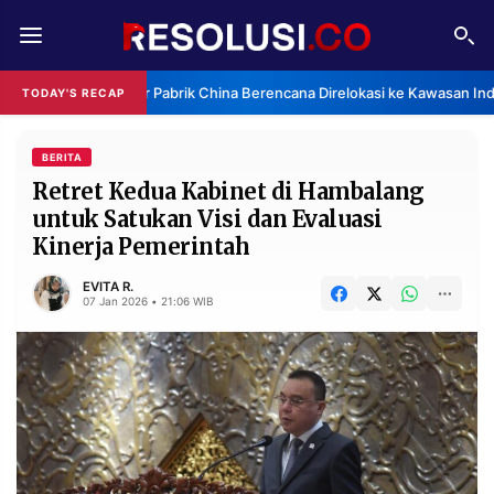
REDAKSI
TENTANG
Klaster Pabrik China Berencana Direlokasi ke Kawasan Ind
TODAY'S RECAP
RESOLUSI
IKLAN
TV
BERITA
Retret Kedua Kabinet di Hambalang
untuk Satukan Visi dan Evaluasi
RUBRIKASI
Kinerja Pemerintah
EDITORIAL
AKSARA
EVITA R.
FINANSIA
PERSONA
07 Jan 2026 • 21:06 WIB
DAERAH
NASIONAL
MANCA
SPORT
INFORMASI
PRIVACY
BERITA