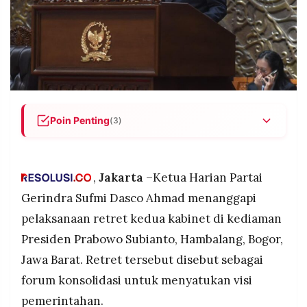
POLICY
WARGA
INFORMASI
KIRIM
IKLAN
TULISAN
PENGADUAN
TERM
OF
SERVICE
Poin Penting
(3)
Retret kedua kabinet di Hambalang disebut
IKUTI
Dasco sebagai forum konsolidasi untuk
KAMI
menyatukan visi pemerintahan.
,
Jakarta
–Ketua Harian Partai
Kegiatan tersebut bertujuan membangun
Gerindra Sufmi Dasco Ahmad menanggapi
semangat kerja menteri dan fokus pada program
pelaksanaan retret kedua kabinet di kediaman
pemerintah 2026.
Presiden Prabowo Subianto, Hambalang, Bogor,
Presiden Prabowo akan memberi arahan
Jawa Barat. Retret tersebut disebut sebagai
sekaligus mengevaluasi kinerja pemerintah
selama satu tahun.
forum konsolidasi untuk menyatukan visi
©
PT.
pemerintahan.
RESOLUSI