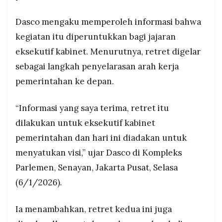
MEDIA
PRAMUDITA
Dasco mengaku memperoleh informasi bahwa
kegiatan itu diperuntukkan bagi jajaran
eksekutif kabinet. Menurutnya, retret digelar
©
Resolusi.co
-
sebagai langkah penyelarasan arah kerja
2026
pemerintahan ke depan.
PT.
RESOLUSI
MEDIA
“Informasi yang saya terima, retret itu
PRAMUDITA
dilakukan untuk eksekutif kabinet
pemerintahan dan hari ini diadakan untuk
menyatukan visi,” ujar Dasco di Kompleks
Parlemen, Senayan, Jakarta Pusat, Selasa
(6/1/2026).
Ia menambahkan, retret kedua ini juga