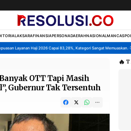
DITORIAL
AKSARA
FINANSIA
PERSONA
DAERAH
NASIONAL
MANCA
SPO
san Layanan Haji 2026 Capai 83,28%, Kategori Sangat Memuaskan.
Kla
•
🔥
T
 Banyak OTT Tapi Masih
il”, Gubernur Tak Tersentuh