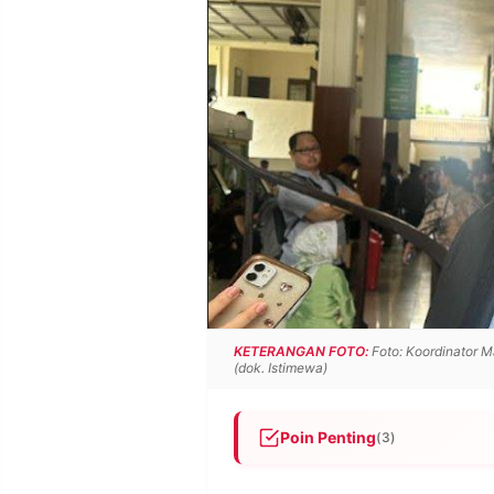
POLICY
WARGA
INFORMASI
KIRIM
IKLAN
TULISAN
PENGADUAN
TERM
OF
SERVICE
IKUTI
KAMI
KETERANGAN FOTO:
Foto: Koordinator M
(dok. Istimewa)
Poin Penting
(3)
©
MAKI kritik KPK karena dinilai
PT.
RESOLUSI