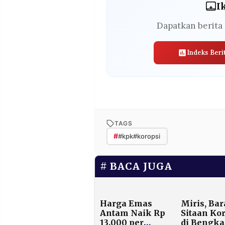
I
Dapatkan berita 
Indeks Beri
TAGS
#
#kpk#koropsi
BACA JUGA
Harga Emas
Miris, Ba
Antam Naik Rp
Sitaan Ko
13.000 per
di Bengka