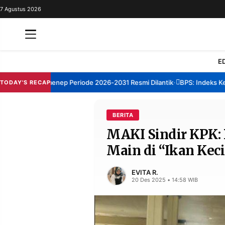
7 Agustus 2026
REDAKSI
TENTANG
RESOLUSI
IKLAN
E
TV
um TBM Sumenep Periode 2026-2031 Resmi Dilantik
BPS: Indeks Kepua
TODAY'S RECAP
•
RUBRIKASI
EDITORIAL
AKSARA
BERITA
MAKI Sindir KPK:
FINANSIA
PERSONA
Main di “Ikan Kec
DAERAH
NASIONAL
MANCA
SPORT
EVITA R.
20 Des 2025 • 14:58 WIB
INFORMASI
PRIVACY
BERITA