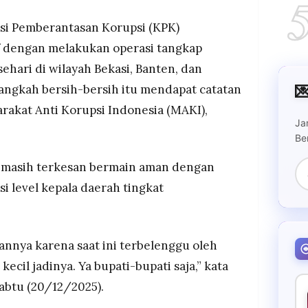
ur banyak yang tak tersentuh.
n KPK menangani kasus Gubernur Kalsel (Paman
isi Pemberantasan Korupsi (KPK)
memanggil Gubernur Sumut Bobby Nasution dalam
f dengan melakukan operasi tangkap
sehari di wilayah Bekasi, Banten, dan
tap mengapresiasi OTT tiga kali sehari dan

angkah bersih-bersih itu mendapat catatan
-bersih serta menuntaskan kasus-kasus besar
arakat Anti Korupsi Indonesia (MAKI),
Ja
Be
i masih terkesan bermain aman dengan
i level kepala daerah tingkat
annya karena saat ini terbelenggu oleh
kecil jadinya. Ya bupati-bupati saja,” kata
abtu (20/12/2025).