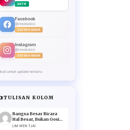
AKTIF
Facebook
@resolusico
SEGERA HADIR
Instagram
@resolusico
SEGERA HADIR
Ikuti untuk update terbaru
️
TULISAN KOLOM
Bangsa Besar Bicara
Hal Besar, Bukan Gosip
Murahan
LIM WEN TJAI