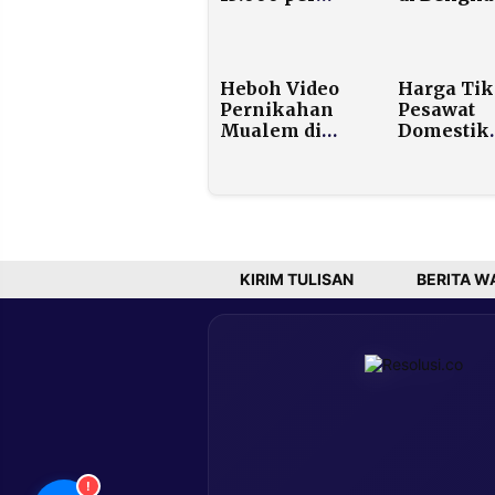
Gram, Tembus
Riau Diko
Rp 2,416 Juta
Lagi Rugi
Negara Rp
M
Heboh Video
Harga Tik
Pernikahan
Pesawat
Mualem di
Domestik
Malaysia,
Melonjak 
Ternyata Ini
Izin
Sosok Istri
Pemerinta
Pertama yang
Jakarta-Ba
Setia Sejak
Kini Capa
Masa Konflik
Rp4,1 Juta
KIRIM TULISAN
BERITA W
!