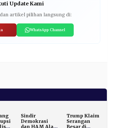
kuti Update Kami
dan artikel pilihan langsung di:
ta
WhatsApp Channel
rang
Sindir
Trump Klaim
rupsi
Demokrasi
Serangan
lis
dan HAM Ala
Besar di