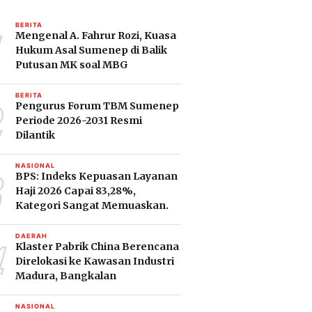
1
BERITA
Mengenal A. Fahrur Rozi, Kuasa
Hukum Asal Sumenep di Balik
Putusan MK soal MBG
2
BERITA
Pengurus Forum TBM Sumenep
Periode 2026-2031 Resmi
Dilantik
3
NASIONAL
BPS: Indeks Kepuasan Layanan
Haji 2026 Capai 83,28%,
Kategori Sangat Memuaskan.
4
DAERAH
Klaster Pabrik China Berencana
Direlokasi ke Kawasan Industri
Madura, Bangkalan
NASIONAL