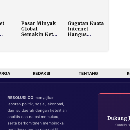
rupsi
Barat,
Venezuela,
kan
Prabowo: “Kita
Maduro
 30
Harus Punya
Ditangkap dan
Politik Khas
Diterbangkan
et
Pasar Minyak
Gugatan Kuota
Indonesia”
Keluar Negeri
Global
Internet
Semakin Ketat,
Hangus
Usai
Bahlil
Bergulir di
Pertimbangkan
MK, Hak
h,
Impor BBM
Konsumen
li PP
dari Rusia
Dipersoalkan
i
ARGA
REDAKSI
TENTANG
K
RESOLUSI.CO
menyajikan
laporan politik, sosial, ekonomi,
dan isu daerah dengan ketelitian
analitis dan narasi memukau,
Dukung 
serta berkomitmen membingkai
Kontribus
peristiwa dengan perspektif