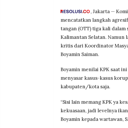
sementara kasus level gubern
MEDIA
PRAMUDITA
Boyamin menyoroti kegagala
, Jakarta — Kom
Birin) serta mendesak KPK 
mencatatkan langkah agresi
kasus proyek jalan.
tangan (OTT) tiga kali dalam 
©
Meski mengkritik, Boyamin te
Resolusi.co
Kalimantan Selatan. Namun l
mendukung KPK untuk bersih
-
2026
yang mangkrak.
kritis dari Koordinator Masy
Boyamin Saiman.
PT.
RESOLUSI
MEDIA
PRAMUDITA
Boyamin menilai KPK saat in
menyasar kasus-kasus korups
kabupaten/kota saja.
“Sisi lain memang KPK ya kes
kekuasaan, jadi levelnya ikan 
Boyamin kepada wartawan, S