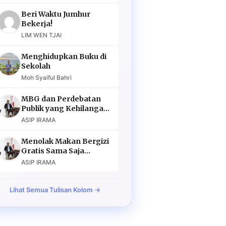
Beri Waktu Jumhur
Bekerja!
LIM WEN TJAI
Menghidupkan Buku di
Sekolah
Moh Syaiful Bahri
MBG dan Perdebatan
Publik yang Kehilangan
Argumen
ASIP IRAMA
Menolak Makan Bergizi
Gratis Sama Saja
Menolak Masa Depan
ASIP IRAMA
Lihat Semua Tulisan Kolom →