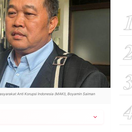
asyarakat Anti Korupsi Indonesia (MAKI), Boyamin Saiman
 hanya berani menyasar “ikan kecil” seperti bupati,