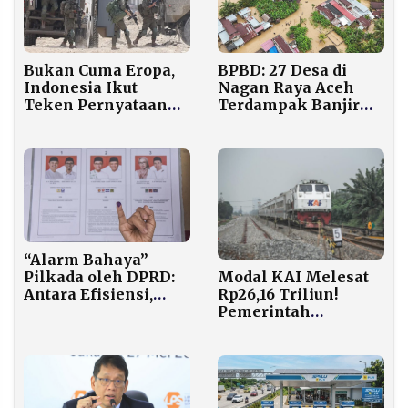
Bukan Cuma Eropa,
BPBD: 27 Desa di
Indonesia Ikut
Nagan Raya Aceh
Teken Pernyataan
Terdampak Banjir
Kecaman atas
Bandang, 2.500
Langkah Israel di
Warga Mengungsi
Tepi Barat
“Alarm Bahaya”
Modal KAI Melesat
Pilkada oleh DPRD:
Rp26,16 Triliun!
Antara Efisiensi,
Pemerintah
Demokrasi, dan
Gelontorkan Dana
Legitimasi Publik
Triliunan untuk
Kereta Listrik