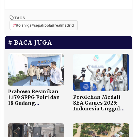
TAGS
#
#olahrga#sepakbola#realmadrid
BACA JUGA
Prabowo Resmikan
Perolehan Medali
1.179 SPPG Polri dan
SEA Games 2025:
18 Gudang
Indonesia Unggul
Ketahanan Pangan
atas Vietnam