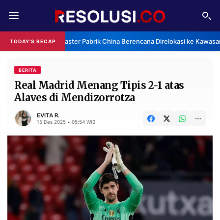
REDAKSI
TENTANG
Klaster Pabrik China Berencana Direlokasi ke Kawasan
TODAY'S RECAP
RESOLUSI
IKLAN
TV
BERITA
Real Madrid Menang Tipis 2-1 atas
Alaves di Mendizorrotza
RUBRIKASI
EDITORIAL
AKSARA
EVITA R.
15 Des 2025 • 05:54 WIB
FINANSIA
PERSONA
DAERAH
NASIONAL
MANCA
SPORT
INFORMASI
PRIVACY
BERITA