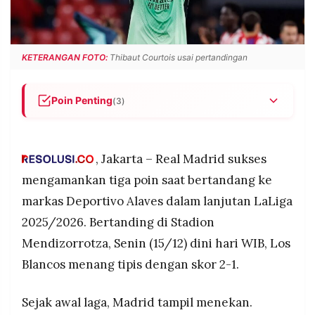
POLICY
WARGA
INFORMASI
KIRIM
IKLAN
TULISAN
KETERANGAN FOTO:
Thibaut Courtois usai pertandingan
PENGADUAN
TERM
OF
SERVICE
Poin Penting
(3)
Real Madrid menang tipis 2-1 atas Deportivo
Alaves di Stadion Mendizorrotza lewat gol Kylian
IKUTI
Mbappe dan Rodrygo.
, Jakarta – Real Madrid sukses
KAMI
Alaves sempat menyamakan skor lewat Carlos
mengamankan tiga poin saat bertandang ke
Vicente, namun Madrid kembali unggul dan
markas Deportivo Alaves dalam lanjutan LaLiga
mampu mengontrol laga hingga akhir.
2025/2026. Bertanding di Stadion
Tambahan tiga poin menjaga Madrid di posisi
Mendizorrotza, Senin (15/12) dini hari WIB, Los
kedua klasemen, mengoleksi 39 poin dari 17
pertandingan LaLiga.
Blancos menang tipis dengan skor 2-1.
©
Sejak awal laga, Madrid tampil menekan.
PT.
RESOLUSI