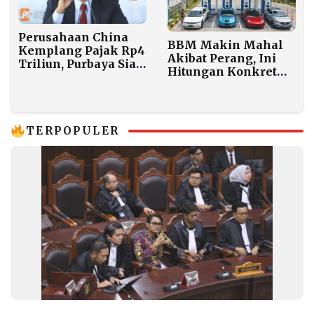
Perusahaan China
BBM Makin Mahal
Kemplang Pajak Rp4
Akibat Perang, Ini
Triliun, Purbaya Siap
Hitungan Konkret
Sidak!
Kenapa Indonesia
Harus Segera Beralih
ke Kendaraan Listrik
TERPOPULER