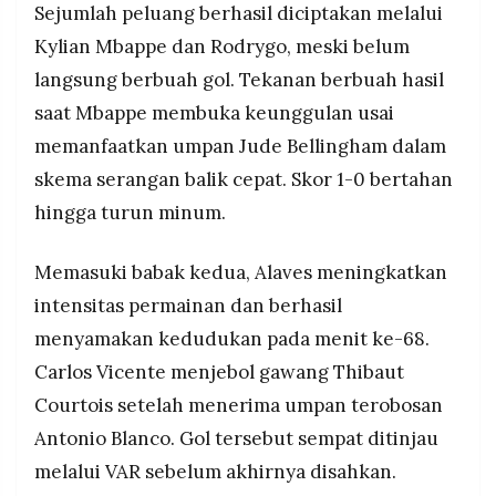
Sejumlah peluang berhasil diciptakan melalui
MEDIA
PRAMUDITA
Kylian Mbappe dan Rodrygo, meski belum
langsung berbuah gol. Tekanan berbuah hasil
saat Mbappe membuka keunggulan usai
©
Resolusi.co
memanfaatkan umpan Jude Bellingham dalam
-
2026
skema serangan balik cepat. Skor 1-0 bertahan
PT.
hingga turun minum.
RESOLUSI
MEDIA
PRAMUDITA
Memasuki babak kedua, Alaves meningkatkan
intensitas permainan dan berhasil
menyamakan kedudukan pada menit ke-68.
Carlos Vicente menjebol gawang Thibaut
Courtois setelah menerima umpan terobosan
Antonio Blanco. Gol tersebut sempat ditinjau
melalui VAR sebelum akhirnya disahkan.