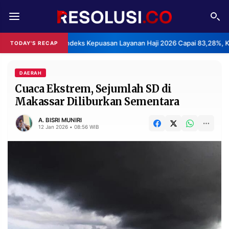
REDAKSI
TENTANG
BPS: Indeks Kepuasan Layanan Haji 2026 Capai 83,28%, K
TODAY'S RECAP
RESOLUSI
IKLAN
TV
DAERAH
Cuaca Ekstrem, Sejumlah SD di
Makassar Diliburkan Sementara
RUBRIKASI
EDITORIAL
AKSARA
A. BISRI MUNIRI
12 Jan 2026 • 08:56 WIB
FINANSIA
PERSONA
DAERAH
NASIONAL
MANCA
SPORT
INFORMASI
PRIVACY
BERITA