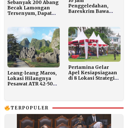
10 Jam
Sebanyak 200 Abang
Penggeledahan,
Becak Lamongan
Bareskrim Bawa
Tersenyum, Dapat
Keluar Kiloan Emas
Kendaraan Listrik
Batangan dari
Gratis dari Prabowo
Rumah di Surabaya
Pertamina Gelar
Apel Kesiapsiagaan
Leang-leang Maros,
di 8 Lokasi Strategis,
Lokasi Hilangnya
Pastikan Kilang dan
Pesawat ATR 42-500
Terminal BBM Aman
Menyimpan Warisan
Jelang Nataru
Seni Gua Tertua
Dunia
TERPOPULER