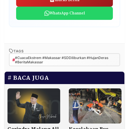
WhatsApp Channel
TAGS
#CuacaEkstrem #Makassar #SDDiliburkan #HujanDeras
#
#BeritaMakassar
BACA JUGA