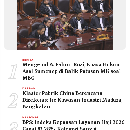
1
BERITA
Mengenal A. Fahrur Rozi, Kuasa Hukum
Asal Sumenep di Balik Putusan MK soal
MBG
2
DAERAH
Klaster Pabrik China Berencana
Direlokasi ke Kawasan Industri Madura,
Bangkalan
3
NASIONAL
BPS: Indeks Kepuasan Layanan Haji 2026
Capai 83,28%, Kategori Sangat