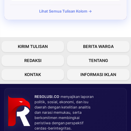
Lihat Semua Tulisan Kolom →
KIRIM TULISAN
BERITA WARGA
REDAKSI
TENTANG
KONTAK
INFORMASI IKLAN
RESOLUSI.CO
menyajikan laporan
politik, sosial, ekonomi, dan isu
daerah dengan ketelitian analitis
dan narasi memukau, serta
berkomitmen membingkai
peristiwa dengan perspektif
cerdas-berintegritas.