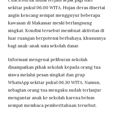
Cuaca buruk mulai terjadi sejak pagi hari
MEDIA
PRAMUDITA
sekitar pukul 06.00 WITA. Hujan deras disertai
angin kencang sempat mengguyur beberapa
kawasan di Makassar meski berlangsung
©
singkat. Kondisi tersebut membuat aktivitas di
Resolusi.co
-
2026
luar ruangan berpotensi berbahaya, khususnya
bagi anak-anak usia sekolah dasar.
PT.
RESOLUSI
MEDIA
PRAMUDITA
Informasi mengenai peliburan sekolah
disampaikan pihak sekolah kepada orang tua
siswa melalui pesan singkat dan grup
WhatsApp sekitar pukul 06.30 WITA. Namun,
sebagian orang tua mengaku sudah terlanjur
mengantar anak ke sekolah karena belum
sempat membaca pemberitahuan tersebut.