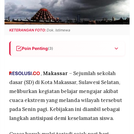
POLICY
WARGA
INFORMASI
KIRIM
IKLAN
TULISAN
KETERANGAN FOTO:
Dok. Istimewa
PENGADUAN
TERM
OF
SERVICE
Poin Penting
(3)
Sejumlah SD di Makassar meliburkan kegiatan
belajar akibat hujan deras dan angin kencang.
IKUTI
KAMI
,
Makassar
– Sejumlah sekolah
Pemberitahuan libur disampaikan pagi hari
melalui grup WhatsApp orang tua siswa.
dasar (SD) di Kota Makassar, Sulawesi Selatan,
Kebijakan libur hanya berlaku untuk SD,
meliburkan kegiatan belajar mengajar akibat
sementara SMP dan SMA tetap masuk sekolah.
cuaca ekstrem yang melanda wilayah tersebut
pada Senin pagi. Kebijakan ini diambil sebagai
langkah antisipasi demi keselamatan siswa.
©
PT.
RESOLUSI