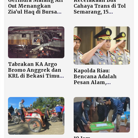
Gerindra Malang All
Kecelakaan Bus
Out Menangkan
Cahaya Trans di Tol
Zia’ul Haq di Bursa
Semarang, 15
Ketua KONI
Penumpang
Meninggal Dunia
Tabrakan KA Argo
Bromo Anggrek dan
Kapolda Riau:
KRL di Bekasi Timur:
Bencana Adalah
6 Tewas, 80 Luka, 240
Pesan Alam,
Penumpang Selamat
Manusia Harus
Berlaku Adil pada
Lingkungan