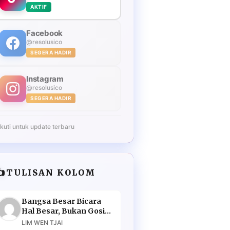
AKTIF
Facebook
@resolusico
SEGERA HADIR
Instagram
@resolusico
SEGERA HADIR
Ikuti untuk update terbaru
️
TULISAN KOLOM
Bangsa Besar Bicara
Hal Besar, Bukan Gosip
Murahan
LIM WEN TJAI