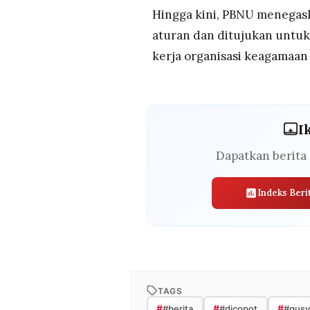
Hingga kini, PBNU menegas
aturan dan ditujukan untuk 
kerja organisasi keagamaan 
I
Dapatkan berita 
Indeks Beri
TAGS
#
#
#
#berita
#dicopot
#gusy