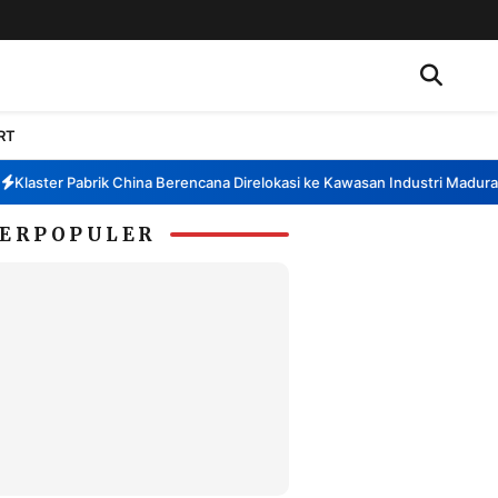
RT
laster Pabrik China Berencana Direlokasi ke Kawasan Industri Madura, B
ERPOPULER