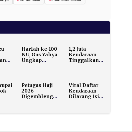
ru
Harlah ke-100
1,2 Juta
NU, Gus Yahya
Kendaraan
an
Ungkap
Tinggalkan
k
Kesamaan Visi
Jakarta Saat
iring
dengan
Libur Nataru,
h
Pendiri
Korlantas:
us
Bangsa
Arus Lalu
rupsi
Petugas Haji
Viral Daftar
d
Lintas
ok
2026
Kendaraan
Terkendali
Digembleng
Dilarang Isi
Ala Militer, Ini
Pertalite Mulai
Tak
Alasan
Juni,
Mengejutkannya!
Pertamina
Langsung
Membantah