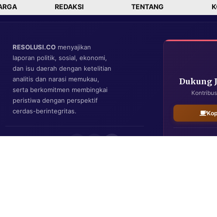
ARGA
REDAKSI
TENTANG
K
RESOLUSI.CO
menyajikan
laporan politik, sosial, ekonomi,
dan isu daerah dengan ketelitian
analitis dan narasi memukau,
Dukung 
serta berkomitmen membingkai
Kontribus
peristiwa dengan perspektif
cerdas-berintegritas.
Kop
IKUTI KAMI
Resolusi.co
| Copyright © 2026. All Rights Reserved.