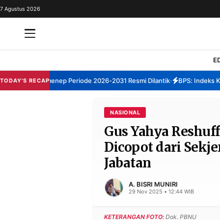
7 Agustus 2026
REDAKSI
TENTANG
RESOLUSI
IKLAN
E
TV
um TBM Sumenep Periode 2026-2031 Resmi Dilantik
BPS: Indeks Kepu
TODAY'S RECAP
•
RUBRIKASI
EDITORIAL
AKSARA
NASIONAL
Gus Yahya Reshuff
FINANSIA
PERSONA
Dicopot dari Sekj
DAERAH
NASIONAL
Jabatan
MANCA
SPORT
A. BISRI MUNIRI
29 Nov 2025 • 12:44 WIB
INFORMASI
KETERANGAN FOTO:
Dok. PBNU
PRIVACY
BERITA