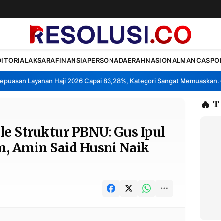
DITORIAL
AKSARA
FINANSIA
PERSONA
DAERAH
NASIONAL
MANCA
SPO
asan Layanan Haji 2026 Capai 83,28%, Kategori Sangat Memuaskan.
K
•
🔥
T
le Struktur PBNU: Gus Ipul
en, Amin Said Husni Naik