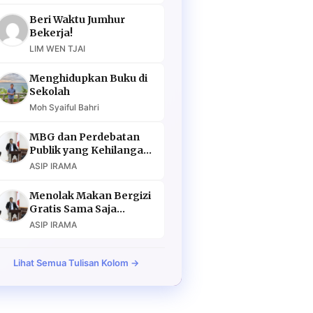
Beri Waktu Jumhur
Bekerja!
LIM WEN TJAI
Menghidupkan Buku di
Sekolah
Moh Syaiful Bahri
MBG dan Perdebatan
Publik yang Kehilangan
Argumen
ASIP IRAMA
Menolak Makan Bergizi
Gratis Sama Saja
Menolak Masa Depan
ASIP IRAMA
Lihat Semua Tulisan Kolom →