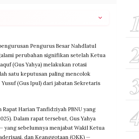
s Ipul dicopot dari Sekjen.
aru.
engurusan Pengurus Besar Nahdlatul
lah posisi ikut diputar.
lami perubahan signifikan setelah Ketua
quf (Gus Yahya) melakukan rotasi
Salah satu keputusan paling mencolok
Yusuf (Gus Ipul) dari jabatan Sekretaris
m Rapat Harian Tanfidziyah PBNU yang
025). Dalam rapat tersebut, Gus Yahya
— yang sebelumnya menjabat Wakil Ketua
aderisasi, dan Keanggotaan (OKK) —