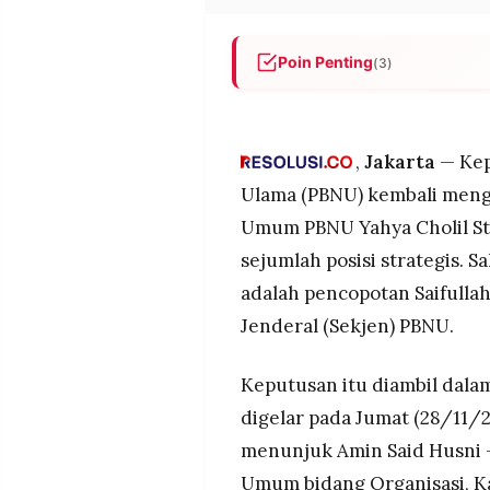
POLICY
WARGA
INFORMASI
KIRIM
Poin Penting
(3)
IKLAN
TULISAN
Gus Yahya reshuffle PBNU, Gu
PENGADUAN
TERM
OF
Amin Said Husni jadi Sekjen b
SERVICE
,
Jakarta
— Kep
Bendahara Umum diganti, sejum
Ulama (PBNU) kembali menga
Umum PBNU Yahya Cholil Sta
IKUTI
KAMI
sejumlah posisi strategis. 
adalah pencopotan Saifullah 
Jenderal (Sekjen) PBNU.
Keputusan itu diambil dala
digelar pada Jumat (28/11/2
menunjuk Amin Said Husni 
©
PT.
Umum bidang Organisasi, K
RESOLUSI