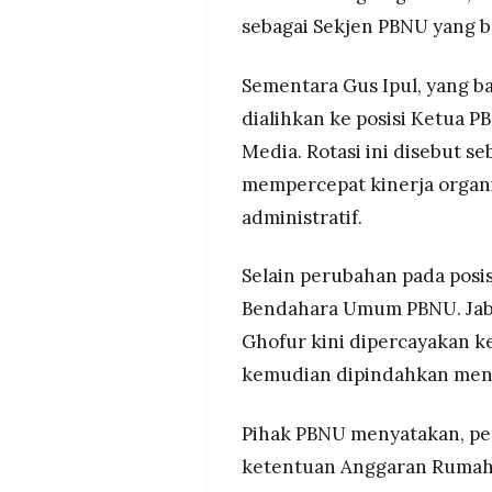
MEDIA
sebagai Sekjen PBNU yang b
PRAMUDITA
Sementara Gus Ipul, yang b
dialihkan ke posisi Ketua 
©
Resolusi.co
-
Media. Rotasi ini disebut se
2026
mempercepat kinerja organi
PT.
administratif.
RESOLUSI
MEDIA
PRAMUDITA
Selain perubahan pada posi
Bendahara Umum PBNU. Jaba
Ghofur kini dipercayakan 
kemudian dipindahkan menj
Pihak PBNU menyatakan, pe
ketentuan Anggaran Rumah T