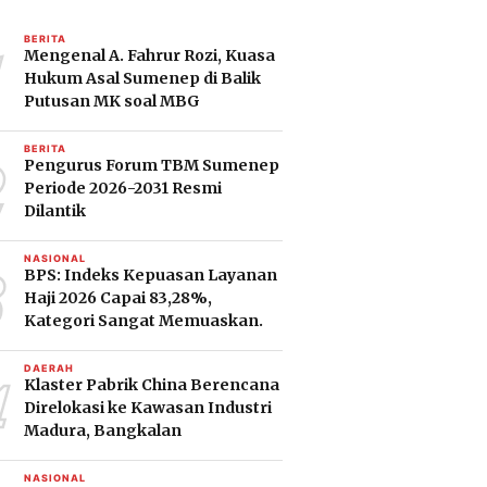
1
BERITA
Mengenal A. Fahrur Rozi, Kuasa
Hukum Asal Sumenep di Balik
Putusan MK soal MBG
2
BERITA
Pengurus Forum TBM Sumenep
Periode 2026-2031 Resmi
Dilantik
3
NASIONAL
BPS: Indeks Kepuasan Layanan
Haji 2026 Capai 83,28%,
Kategori Sangat Memuaskan.
4
DAERAH
Klaster Pabrik China Berencana
Direlokasi ke Kawasan Industri
Madura, Bangkalan
NASIONAL