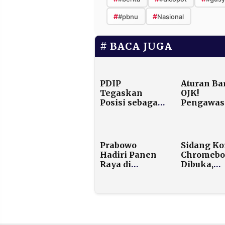
#
#
#pbnu
Nasional
BACA JUGA
PDIP
Aturan Ba
Tegaskan
OJK!
Posisi sebagai
Pengawas
Partai
Bursa Efe
Penyeimbang,
hingga Kl
Bukan Koalisi
Kini Lebi
Prabowo dan
Ketat, Fok
Prabowo
Sidang Ko
Bukan Oposisi
Anti-Frau
Hadiri Panen
Chromebo
Raya di
Dibuka,
Karawang,
Nadiem
Umumkan
Makarim 
Swasembada
Hadir
Pangan
Nasional