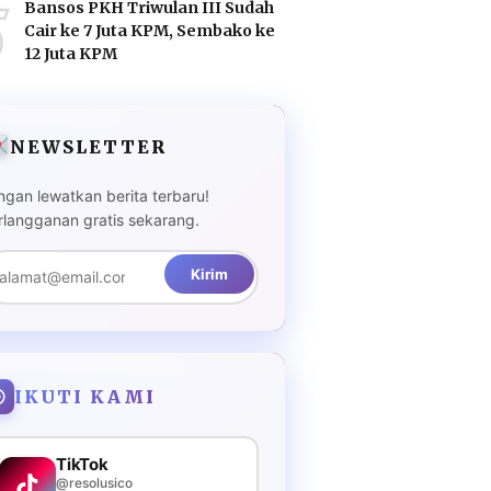
5
Bansos PKH Triwulan III Sudah
Cair ke 7 Juta KPM, Sembako ke
12 Juta KPM
NEWSLETTER
ngan lewatkan berita terbaru!
rlangganan gratis sekarang.
Kirim
IKUTI KAMI
TikTok
@resolusico