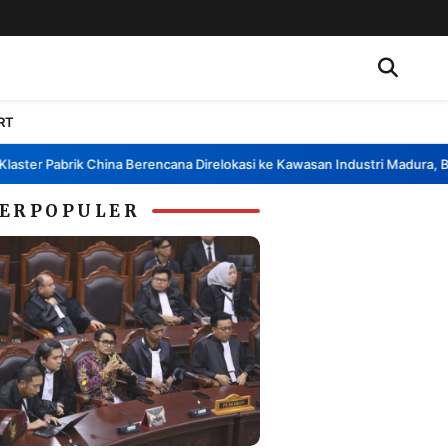
RT
er Pabrik China Berencana Direlokasi ke Kawasan Industri Madura, Bangk
ERPOPULER