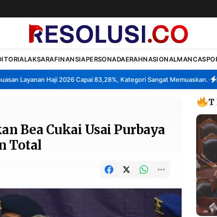
DITORIAL
AKSARA
FINANSIA
PERSONA
DAERAH
NASIONAL
MANCA
SPO
n Layanan Haji 2026 Capai 83,28%, Kategori Sangat Memuaskan.
Klast
•
T
kan Bea Cukai Usai Purbaya
 Total