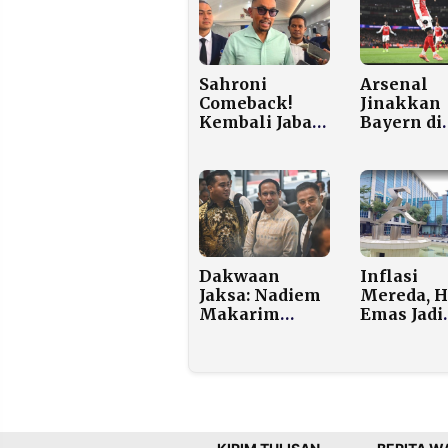
Sahroni
Arsenal
Comeback!
Jinakkan
Kembali Jabat
Bayern di
Wakil Ketua
Emirates
Komisi III DPR
Bayern Ca
Kekalaha
Perdana
Musim In
Dakwaan
Inflasi
Jaksa: Nadiem
Mereda, H
Makarim
Emas Jadi
Diduga
Biang Ke
Terlibat
Kenaikan
Konflik
Novembe
Kepentingan
Pengadaan
Chromebook