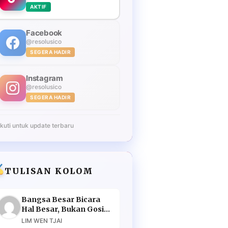
AKTIF
Facebook
@resolusico
SEGERA HADIR
Instagram
@resolusico
SEGERA HADIR
Ikuti untuk update terbaru
TULISAN KOLOM
Bangsa Besar Bicara
Hal Besar, Bukan Gosip
Murahan
LIM WEN TJAI