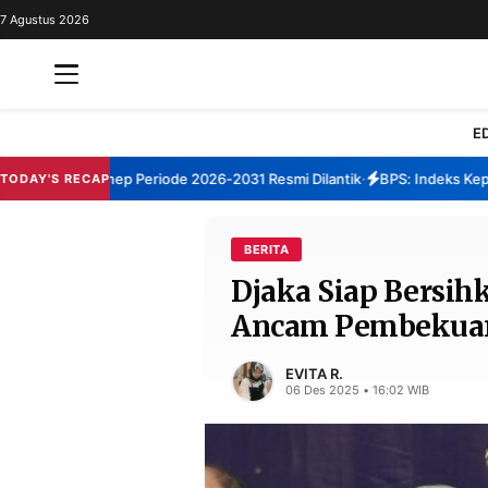
7 Agustus 2026
REDAKSI
TENTANG
RESOLUSI
IKLAN
E
TV
TBM Sumenep Periode 2026-2031 Resmi Dilantik
BPS: Indeks Kepuasa
TODAY'S RECAP
•
RUBRIKASI
EDITORIAL
AKSARA
BERITA
Djaka Siap Bersih
FINANSIA
PERSONA
Ancam Pembekuan
DAERAH
NASIONAL
MANCA
SPORT
EVITA R.
06 Des 2025 • 16:02 WIB
INFORMASI
PRIVACY
BERITA