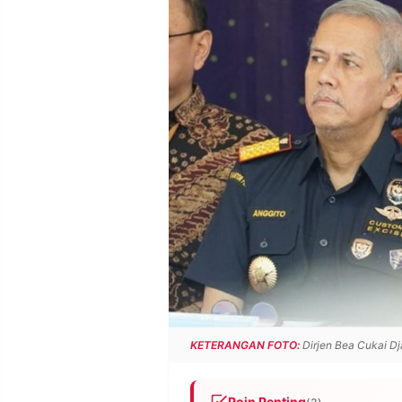
POLICY
WARGA
INFORMASI
KIRIM
IKLAN
TULISAN
PENGADUAN
TERM
OF
SERVICE
IKUTI
KAMI
KETERANGAN FOTO:
Dirjen Bea Cukai Dj
©
PT.
RESOLUSI
Poin Penting