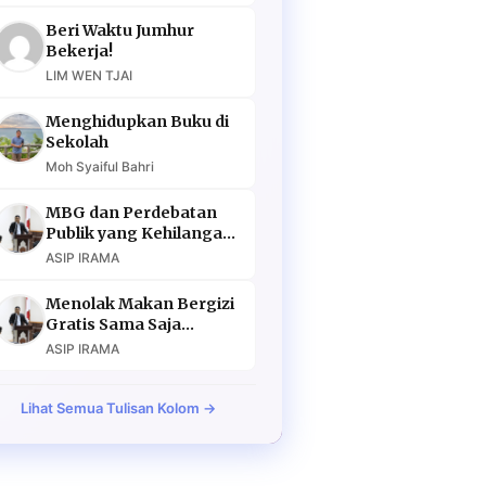
Beri Waktu Jumhur
Bekerja!
LIM WEN TJAI
Menghidupkan Buku di
Sekolah
Moh Syaiful Bahri
MBG dan Perdebatan
Publik yang Kehilangan
Argumen
ASIP IRAMA
Menolak Makan Bergizi
Gratis Sama Saja
Menolak Masa Depan
ASIP IRAMA
Lihat Semua Tulisan Kolom →