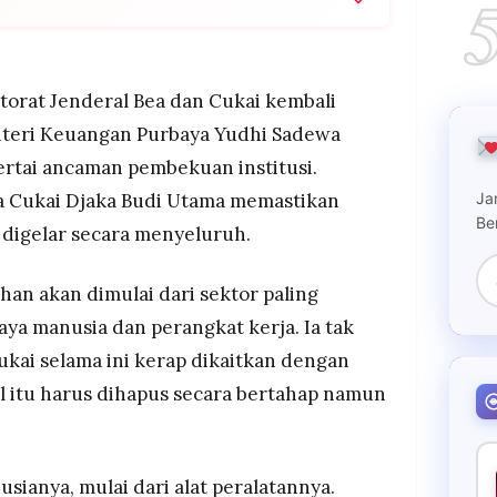
 Utama berjanji melakukan pembenahan besar-
ga peralatan kerja, untuk menghapus citra pungli
ya.
ktorat Jenderal Bea dan Cukai kembali
ewa mengancam membekukan Bea Cukai, bahkan
nteri Keuangan Purbaya Yudhi Sadewa
ika tidak ada perubahan signifikan.
ertai ancaman pembekuan institusi.
tu tahun untuk reformasi DJBC, dengan Djaka
Ja
ea Cukai Djaka Budi Utama memastikan
tidak ingin mengulang sejarah kelam pembekuan
Be
.
digelar secara menyeluruh.
n akan dimulai dari sektor paling
ya manusia dan perangkat kerja. Ia tak
kai selama ini kerap dikaitkan dengan
al itu harus dihapus secara bertahap namun
sianya, mulai dari alat peralatannya.