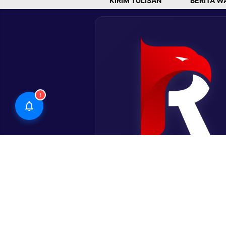
KIRIM TULISAN
BERITA W
!