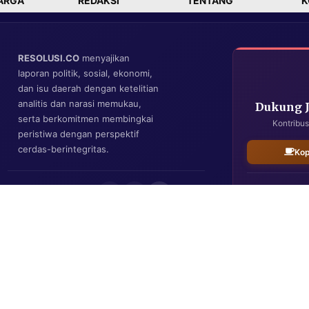
ARGA
REDAKSI
TENTANG
K
RESOLUSI.CO
menyajikan
laporan politik, sosial, ekonomi,
dan isu daerah dengan ketelitian
analitis dan narasi memukau,
Dukung 
serta berkomitmen membingkai
Kontribus
peristiwa dengan perspektif
cerdas-berintegritas.
Kop
IKUTI KAMI
Resolusi.co
| Copyright © 2026. All Rights Reserved.