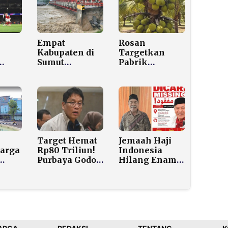
Empat
Rosan
Kabupaten di
Targetkan
Sumut
Pabrik
Dihantam
Hilirisasi
tat
Banjir dan
Kelapa di
n
Longsor, BNPB
Morowali
Minta Warga
Rampung
i
Mengungsi
2026, Serap 10
Jika Hujan
Ribu Pekerja
Lebat Sejam
Target Hemat
Jemaah Haji
arga
Rp80 Triliun!
Indonesia
Purbaya Godok
Hilang Enam
rok
3 Tahap
Hari di
Efisiensi
Makkah, PPIH
r
Gegara Perang
dan Polisi
Iran
Saudi Lakukan
Pencarian
Intensif