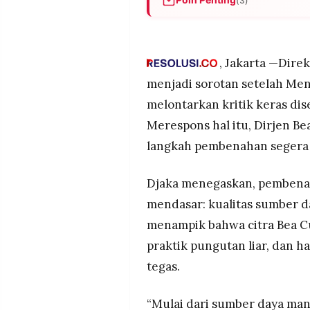
(3)
MEDIA
PRAMUDITA
Dirjen Bea Cukai Djaka Budi
besaran, mulai dari SDM hing
yang melekat pada institusin
, Jakarta —Dire
©
Menkeu Purbaya Yudhi Sad
Resolusi.co
menjadi sorotan setelah Me
merumahkan 16.000 pegawai j
-
2026
melontarkan kritik keras dis
Pemerintah memberi waktu sa
Merespons hal itu, Dirjen B
menegaskan bahwa pihaknya 
PT.
RESOLUSI
Bea Cukai pada era Soeharto
langkah pembenahan segera 
MEDIA
PRAMUDITA
Djaka menegaskan, pembenaha
mendasar: kualitas sumber da
menampik bahwa citra Bea Cu
praktik pungutan liar, dan h
tegas.
“Mulai dari sumber daya manu