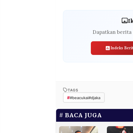
I
Dapatkan berita 
Indeks Beri
TAGS
#
#beacukai#djaka
BACA JUGA