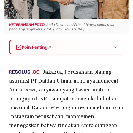
POLICY
WARGA
INFORMASI
KIRIM
IKLAN
TULISAN
KETERANGAN FOTO:
Anita Dewi dan Alvin akhirnya minta maaf
pada Argi pegawai PT KAI (Foto: Dok. PT KAI)
PENGADUAN
TERM
OF
SERVICE
Poin Penting
(3)
PT Daidan Utama memecat Anita Dewi karena
dinilai tak mencerminkan nilai dan budaya kerja
IKUTI
KAMI
perusahaan setelah kasus tumbler hilang di KRL
,
Jakarta,
Perusahaan pialang
viral.
asuransi PT Daidan Utama akhirnya memecat
Suaminya, Alvin Harris, ikut terimbas tekanan
Anita Dewi, karyawan yang kasus tumbler
publik, sementara Roemah Koffie dan KCI
hilangnya di KRL sempat memicu kehebohan
melakukan klarifikasi serta mediasi dengan pihak
terkait.
nasional. Dalam keterangan resmi melalui akun
Anita dan Alvin akhirnya meminta maaf secara
Instagram perusahaan, manajemen
terbuka, sementara petugas KRL Argi dipastikan
menegaskan bahwa tindakan Anita dianggap
©
tidak dipecat dan kasus berakhir damai.
PT.
RESOLUSI