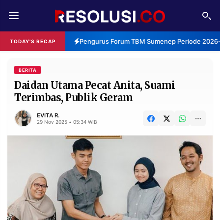
REDAKSI
TENTANG
Pengurus Forum TBM Sumenep Periode 2026-2
TODAY'S RECAP
RESOLUSI
IKLAN
TV
BERITA
Daidan Utama Pecat Anita, Suami
Terimbas, Publik Geram
RUBRIKASI
EDITORIAL
AKSARA
EVITA R.
29 Nov 2025 • 05:34 WIB
FINANSIA
PERSONA
DAERAH
NASIONAL
MANCA
SPORT
INFORMASI
PRIVACY
BERITA