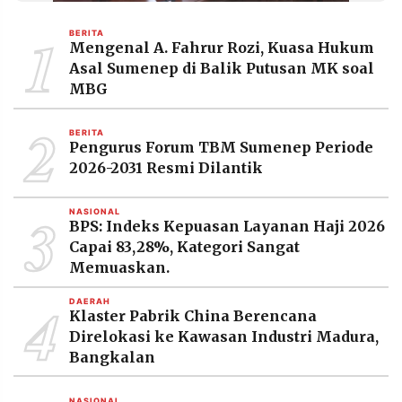
1
BERITA
Mengenal A. Fahrur Rozi, Kuasa Hukum
Asal Sumenep di Balik Putusan MK soal
MBG
2
BERITA
Pengurus Forum TBM Sumenep Periode
2026-2031 Resmi Dilantik
3
NASIONAL
BPS: Indeks Kepuasan Layanan Haji 2026
Capai 83,28%, Kategori Sangat
Memuaskan.
4
DAERAH
Klaster Pabrik China Berencana
Direlokasi ke Kawasan Industri Madura,
Bangkalan
NASIONAL