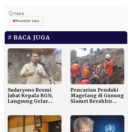
TAGS
#
#tumbler tuku
BACA JUGA
Sudaryono Resmi
Pencarian Pendaki
Jabat Kepala BGN,
Magelang di Gunung
Langsung Gelar
Slamet Berakhir
Rapat Internal
Tanpa Hasil,
Dialihkan ke
Pemantauan