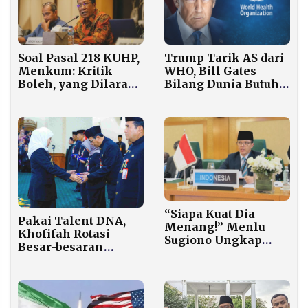
Soal Pasal 218 KUHP,
Trump Tarik AS dari
Menkum: Kritik
WHO, Bill Gates
Boleh, yang Dilarang
Bilang Dunia Butuh
Penistaan dan Fitnah
Organisasi Itu
“Siapa Kuat Dia
Pakai Talent DNA,
Menang!” Menlu
Khofifah Rotasi
Sugiono Ungkap
Besar-besaran
Dunia Kini Seperti
Pejabat Tinggi di
Jelang Perang Dunia
Jatim
II