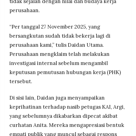
tidak sejalan dengan nilai dan budaya kerja
MEDIA
PRAMUDITA
perusahaan.
“Per tanggal 27 November 2025, yang
©
bersangkutan sudah tidak bekerja lagi di
Resolusi.co
-
2026
perusahaan kami,” tulis Daidan Utama.
Perusahaan mengklaim telah melakukan
PT.
RESOLUSI
investigasi internal sebelum mengambil
MEDIA
PRAMUDITA
keputusan pemutusan hubungan kerja (PHK)
tersebut.
Di sisi lain, Daidan juga menyampaikan
keprihatinan terhadap nasib petugas KAI, Argi,
yang sebelumnya dikabarkan dipecat akibat
curhatan Anita. Mereka mengapresiasi bentuk
empati publik yang muncul sebagai respons