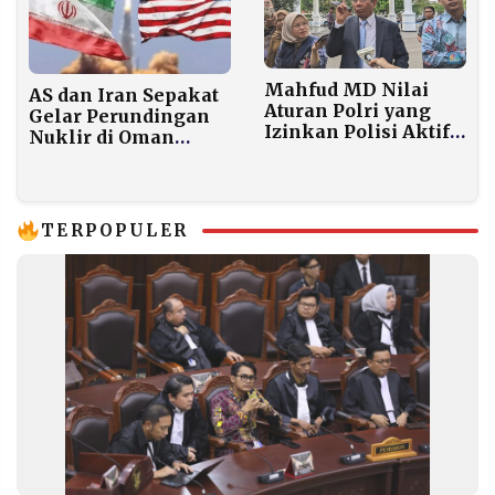
Mahfud MD Nilai
AS dan Iran Sepakat
Aturan Polri yang
Gelar Perundingan
Izinkan Polisi Aktif
Nuklir di Oman
Isi Jabatan di 17
Jumat Ini Meski
Lembaga
Ketegangan
Bertentangan
Meningkat
Hukum
TERPOPULER