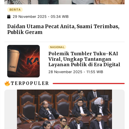
POLICY
WARGA
BERITA
INFORMASI
KIRIM
29 November 2025 - 05:34 WIB
IKLAN
TULISAN
Daidan Utama Pecat Anita, Suami Terimbas,
PENGADUAN
TERM
Publik Geram
OF
SERVICE
NASIONAL
Polemik Tumbler Tuku–KAI
Viral, Ungkap Tantangan
IKUTI
Layanan Publik di Era Digital
KAMI
28 November 2025 - 11:55 WIB
TERPOPULER
©
PT.
RESOLUSI