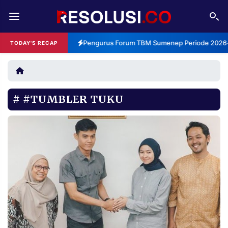
REDAKSI
TENTANG
Pengurus Forum TBM Sumenep Periode 2026-2
TODAY'S RECAP
RESOLUSI
IKLAN
TV
#TUMBLER TUKU
RUBRIKASI
EDITORIAL
AKSARA
FINANSIA
PERSONA
DAERAH
NASIONAL
MANCA
SPORT
INFORMASI
PRIVACY
BERITA