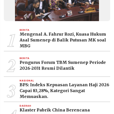
MEDIA
PRAMUDITA
©
1
Resolusi.co
BERITA
-
Mengenal A. Fahrur Rozi, Kuasa Hukum
2026
Asal Sumenep di Balik Putusan MK soal
MBG
PT.
RESOLUSI
MEDIA
2
PRAMUDITA
BERITA
Pengurus Forum TBM Sumenep Periode
2026-2031 Resmi Dilantik
3
NASIONAL
BPS: Indeks Kepuasan Layanan Haji 2026
Capai 83,28%, Kategori Sangat
Memuaskan.
DAERAH
Klaster Pabrik China Berencana