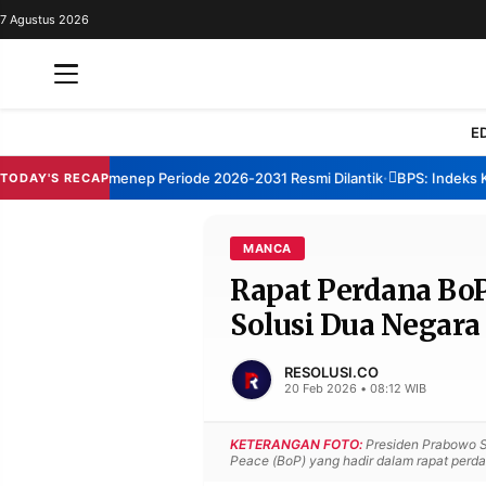
7 Agustus 2026
REDAKSI
TENTANG
RESOLUSI
IKLAN
E
TV
rum TBM Sumenep Periode 2026-2031 Resmi Dilantik
BPS: Indeks Kepu
TODAY'S RECAP
•
RUBRIKASI
EDITORIAL
AKSARA
MANCA
Rapat Perdana BoP
FINANSIA
PERSONA
Solusi Dua Negara
DAERAH
NASIONAL
MANCA
SPORT
RESOLUSI.CO
20 Feb 2026 • 08:12 WIB
KETERANGAN FOTO:
Presiden Prabowo Su
INFORMASI
Peace (BoP) yang hadir dalam rapat perdan
PRIVACY
BERITA