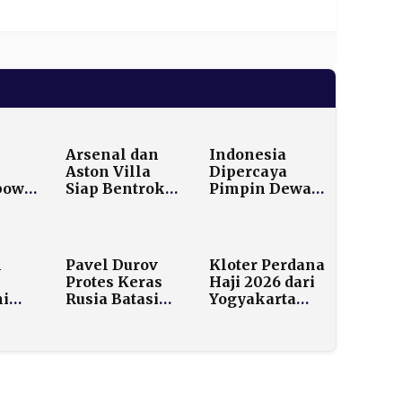
Arsenal dan
Indonesia
Aston Villa
Dipercaya
abowo
Siap Bentrok
Pimpin Dewan
ng
dalam Duel
HAM PBB
an
Sarat Gengsi
2026,
an
Liga Inggris
Tegaskan
Peran Global
n
Pavel Durov
Kloter Perdana
Jakarta
Protes Keras
Haji 2026 dari
ni
Rusia Batasi
Yogyakarta
rim
Telegram
dan Jakarta
ra
Demi Aplikasi
Mendarat di
nyal
Max Buatan
Madinah Rabu
Kremlin
Pagi