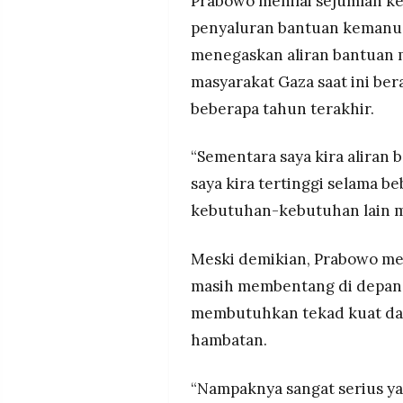
Prabowo menilai sejumlah ke
MEDIA
PRAMUDITA
penyaluran bantuan kemanusi
menegaskan aliran bantuan 
masyarakat Gaza saat ini ber
©
beberapa tahun terakhir.
Resolusi.co
-
2026
“Sementara saya kira aliran
PT.
RESOLUSI
saya kira tertinggi selama b
MEDIA
PRAMUDITA
kebutuhan-kebutuhan lain m
Meski demikian, Prabowo me
masih membentang di depan
membutuhkan tekad kuat da
hambatan.
“Nampaknya sangat serius ya