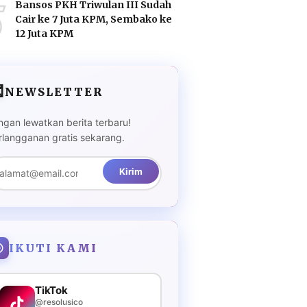
5
Bansos PKH Triwulan III Sudah
Cair ke 7 Juta KPM, Sembako ke
12 Juta KPM

NEWSLETTER
ngan lewatkan berita terbaru!
rlangganan gratis sekarang.
Kirim
IKUTI KAMI
TikTok
@resolusico