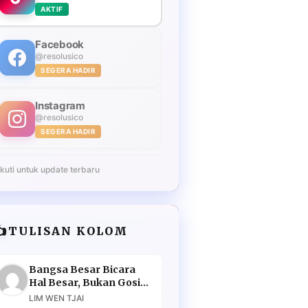
AKTIF
Facebook
@resolusico
SEGERA HADIR
Instagram
@resolusico
SEGERA HADIR
Ikuti untuk update terbaru
️
TULISAN KOLOM
Bangsa Besar Bicara
Hal Besar, Bukan Gosip
Murahan
LIM WEN TJAI