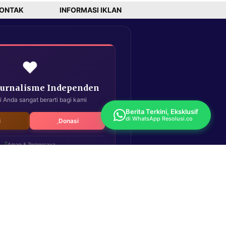
ONTAK
INFORMASI IKLAN
❤️
Jurnalisme Independen
i Anda sangat berarti bagi kami
Berita Terkini, Eksklusif
di WhatsApp Resolusi.co
i
Donasi
Aman & Terpercaya