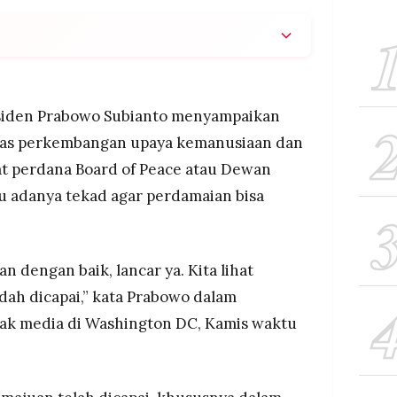
 Board of Peace berjalan baik dengan kemajuan
makanan dan kebutuhan dasar ke Gaza mencapai
ahun terakhir meski masih ada banyak hambatan ke
siden Prabowo Subianto menyampaikan
atas perkembangan upaya kemanusiaan dan
 negara adalah satu-satunya jalan menuju
at perdana Board of Peace atau Dewan
Indonesia bersama negara-negara Muslim komit
 bagi rakyat Palestina
u adanya tekad agar perdamaian bisa
n perdamaian dalam 1-2 bulan ke depan dan diminta
er dalam struktur misi stabilisasi internasional di
an dengan baik, lancar ya. Kita lihat
ah dicapai,” kata Prabowo dalam
ak media di Washington DC, Kamis waktu