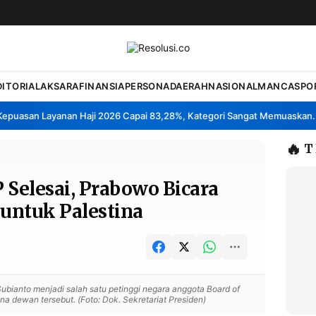
DITORIAL
AKSARA
FINANSIA
PERSONA
DAERAH
NASIONAL
MANCA
SPO
asan Layanan Haji 2026 Capai 83,28%, Kategori Sangat Memuaskan.
Kl
•
🔥
T
 Selesai, Prabowo Bicara
 untuk Palestina
bianto menjadi salah satu petinggi negara anggota Board of
a dewan tersebut. (Foto: Dok. Sekretariat Presiden)