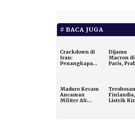
BACA JUGA
Crackdown di
Dijamu
Iran:
Macron di
Penangkapan
Paris, Pr
Pemimpin
Disinggu
Demonstran
Soal Dew
Hingga
Perdamai
Ketegangan
Gaza
Maduro Kecam
Terobosa
Militer Global
Ancaman
Finlandia,
Militer AS:
Listrik Ki
“Kami Tidak
Bisa Diki
Ingin
Lewat Uda
Perdamaian
Seperti Si
sebagai
Wi-Fi
Budak!”