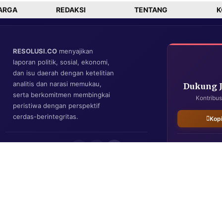
ARGA
REDAKSI
TENTANG
K
RESOLUSI.CO
menyajikan
laporan politik, sosial, ekonomi,
dan isu daerah dengan ketelitian
analitis dan narasi memukau,
Dukung 
serta berkomitmen membingkai
Kontribus
peristiwa dengan perspektif
cerdas-berintegritas.
Kop
IKUTI KAMI
Resolusi.co
| Copyright © 2026. All Rights Reserved.