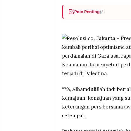
POLICY
WARGA
Poin Penting
(3)
INFORMASI
KIRIM
IKLAN
TULISAN
Prabowo sebut rapat perdana
signifikan, aliran bantuan 
PENGADUAN
TERM
tingkat tertinggi beberapa t
OF
,
Jakarta
– Pre
SERVICE
depan
kembali perihal optimisme 
Presiden tegaskan solusi dua
perdamaian di Gaza usai rap
perdamaian jangka panjang, 
untuk mencapai lasting peace
Keamanan. Ia menyebut perl
IKUTI
KAMI
Indonesia siap kirim pasuka
terjadi di Palestina.
mengisi posisi Deputy Command
Gaza
“Ya, Alhamdulillah tadi berjal
kemajuan-kemajuan yang sud
keterangan pers bersama aw
setempat.
©
PT.
RESOLUSI