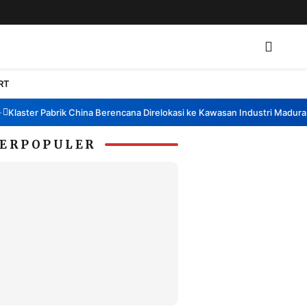
RT
aster Pabrik China Berencana Direlokasi ke Kawasan Industri Madura, Ba
ERPOPULER