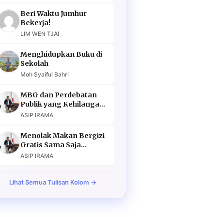
Beri Waktu Jumhur
Bekerja!
LIM WEN TJAI
Menghidupkan Buku di
Sekolah
Moh Syaiful Bahri
MBG dan Perdebatan
Publik yang Kehilangan
Argumen
ASIP IRAMA
Menolak Makan Bergizi
Gratis Sama Saja
Menolak Masa Depan
ASIP IRAMA
Lihat Semua Tulisan Kolom →