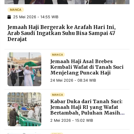
POLICY
WARGA
MANCA
INFORMASI
KIRIM
25 Mei 2026 - 14:55 WIB
IKLAN
TULISAN
Jemaah Haji Bergerak ke Arafah Hari Ini,
PENGADUAN
TERM
Arab Saudi Ingatkan Suhu Bisa Sampai 47
OF
Derajat
SERVICE
MANCA
Jemaah Haji Asal Brebes
IKUTI
Kembali Wafat di Tanah Suci
KAMI
Menjelang Puncak Haji
24 Mei 2026 - 08:34 WIB
MANCA
Kabar Duka dari Tanah Suci:
Jemaah Haji RI yang Wafat
Bertambah, Puluhan Masih
Berjuang di RS Saudi
2 Mei 2026 - 15:02 WIB
©
PT.
RESOLUSI