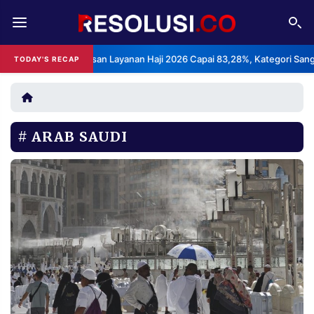
REDAKSI
TENTANG
deks Kepuasan Layanan Haji 2026 Capai 83,28%, Kategori Sangat Memua
TODAY'S RECAP
RESOLUSI
IKLAN
TV
ARAB SAUDI
RUBRIKASI
EDITORIAL
AKSARA
FINANSIA
PERSONA
DAERAH
NASIONAL
MANCA
SPORT
INFORMASI
PRIVACY
BERITA