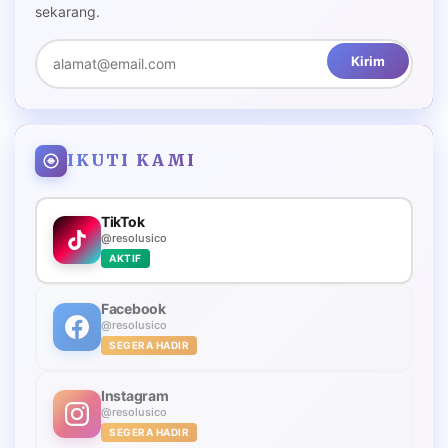
sekarang.
Kirim
IKUTI KAMI
TikTok
@resolusico
AKTIF
Facebook
@resolusico
SEGERA HADIR
Instagram
@resolusico
SEGERA HADIR