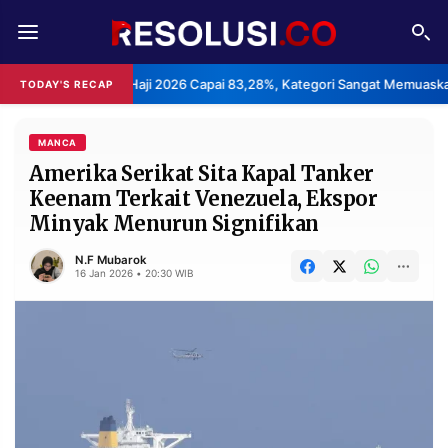
REDAKSI
TENTANG
Layanan Haji 2026 Capai 83,28%, Kategori Sangat Memuaskan.
TODAY'S RECAP
•
RESOLUSI
IKLAN
TV
MANCA
Amerika Serikat Sita Kapal Tanker
Keenam Terkait Venezuela, Ekspor
RUBRIKASI
Minyak Menurun Signifikan
EDITORIAL
AKSARA
N.F Mubarok
FINANSIA
PERSONA
16 Jan 2026 • 20:30 WIB
DAERAH
NASIONAL
MANCA
SPORT
INFORMASI
PRIVACY
BERITA