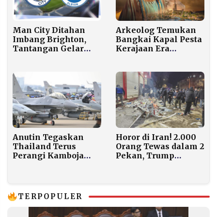
Man City Ditahan
Arkeolog Temukan
Imbang Brighton,
Bangkai Kapal Pesta
Tantangan Gelar
Kerajaan Era
Kian Berat
Cleopatra di
Alexandria
Anutin Tegaskan
Horor di Iran! 2.000
Thailand Terus
Orang Tewas dalam 2
Perangi Kamboja
Pekan, Trump
hingga Ancaman
Batalkan Pertemuan
Benar-Benar
dengan Teheran
Berakhir
TERPOPULER