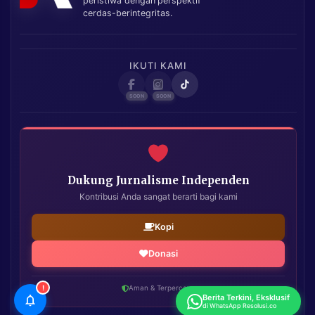
peristiwa dengan perspektif
cerdas-berintegritas.
IKUTI KAMI
Dukung Jurnalisme Independen
Kontribusi Anda sangat berarti bagi kami
Kopi
Donasi
!
Aman & Terpercaya
Berita Terkini, Eksklusif
di WhatsApp Resolusi.co