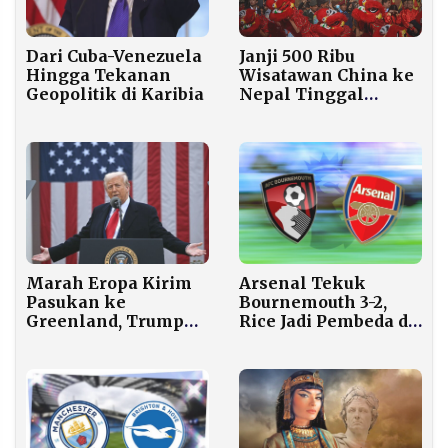
Dari Cuba-Venezuela
Janji 500 Ribu
Hingga Tekanan
Wisatawan China ke
Geopolitik di Karibia
Nepal Tinggal
Mimpi, Kunjungan
Malah Susut 6,3
Persen
Arsenal Tekuk
Marah Eropa Kirim
Bournemouth 3-2,
Pasukan ke
Rice Jadi Pembeda di
Greenland, Trump
Emirates
Jatuhkan Sanksi
Tarif 10% ke 8
Negara