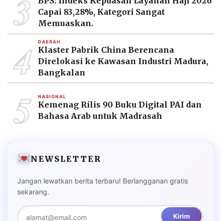
3
BPS: Indeks Kepuasan Layanan Haji 2026
Capai 83,28%, Kategori Sangat
Memuaskan.
4
DAERAH
Klaster Pabrik China Berencana
Direlokasi ke Kawasan Industri Madura,
Bangkalan
5
NASIONAL
Kemenag Rilis 90 Buku Digital PAI dan
Bahasa Arab untuk Madrasah
NEWSLETTER
Jangan lewatkan berita terbaru! Berlangganan gratis
sekarang.
Kirim