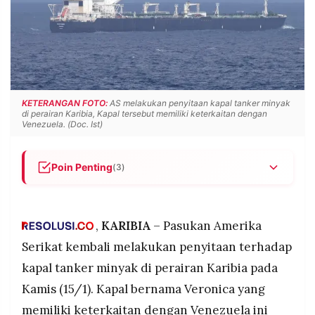
POLICY
WARGA
INFORMASI
KIRIM
IKLAN
TULISAN
PENGADUAN
TERM
OF
SERVICE
KETERANGAN FOTO:
AS melakukan penyitaan kapal tanker minyak
di perairan Karibia, Kapal tersebut memiliki keterkaitan dengan
Venezuela. (Doc. Ist)
IKUTI
KAMI
Poin Penting
(3)
AS menyita kapal tanker Veronica di Laut Karibia
(15/1), merupakan penyitaan keenam dalam
beberapa minggu terakhir sebagai upaya
,
KARIBIA
– Pasukan Amerika
menegakkan sanksi
Serikat kembali melakukan penyitaan terhadap
Penyitaan berkelanjutan berdampak pada
kapal tanker minyak di perairan Karibia pada
penurunan drastis volume ekspor minyak
Kamis (15/1). Kapal bernama Veronica yang
Venezuela yang menjadi sumber pendapatan
©
PT.
utama negara tersebut
memiliki keterkaitan dengan Venezuela ini
RESOLUSI