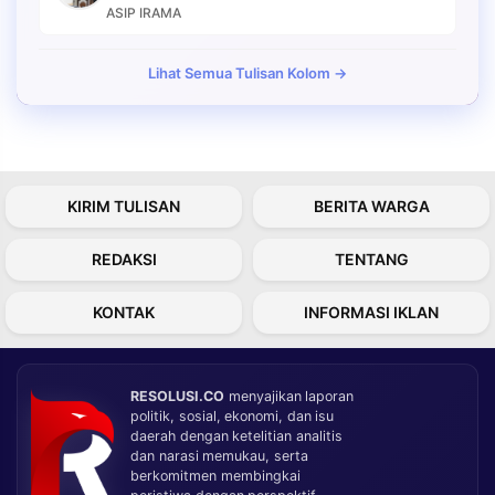
ASIP IRAMA
Lihat Semua Tulisan Kolom →
KIRIM TULISAN
BERITA WARGA
REDAKSI
TENTANG
KONTAK
INFORMASI IKLAN
RESOLUSI.CO
menyajikan laporan
politik, sosial, ekonomi, dan isu
daerah dengan ketelitian analitis
dan narasi memukau, serta
berkomitmen membingkai