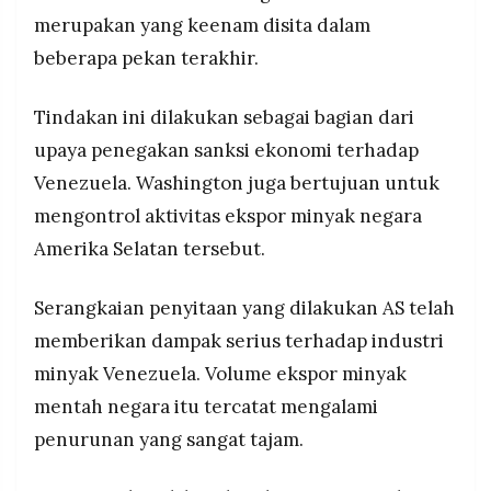
MEDIA
Tindakan ini bagian dari strategi AS memperketat
merupakan yang keenam disita dalam
PRAMUDITA
tekanan ekonomi terhadap Venezuela di tengah
beberapa pekan terakhir.
ketegangan hubungan bilateral kedua negara
Tindakan ini dilakukan sebagai bagian dari
©
Resolusi.co
-
upaya penegakan sanksi ekonomi terhadap
2026
Venezuela. Washington juga bertujuan untuk
PT.
mengontrol aktivitas ekspor minyak negara
RESOLUSI
MEDIA
Amerika Selatan tersebut.
PRAMUDITA
Serangkaian penyitaan yang dilakukan AS telah
memberikan dampak serius terhadap industri
minyak Venezuela. Volume ekspor minyak
mentah negara itu tercatat mengalami
penurunan yang sangat tajam.