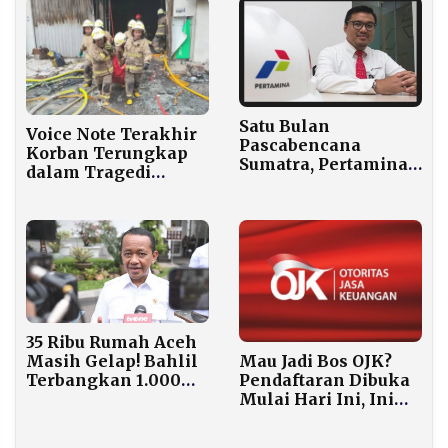
Satu Bulan
Voice Note Terakhir
Pascabencana
Korban Terungkap
Sumatra, Pertamina
dalam Tragedi
Terus Salurkan
Kebakaran Terra
Bantuan Hingga
Drone Kemayoran
Wilayah Terisolasi
35 Ribu Rumah Aceh
Mau Jadi Bos OJK?
Masih Gelap! Bahlil
Pendaftaran Dibuka
Terbangkan 1.000
Mulai Hari Ini, Ini
Genset ke 224 Desa
Syaratnya
Korban Banjir