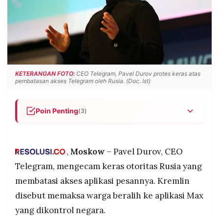
POLICY
WARGA
INFORMASI
KIRIM
IKLAN
TULISAN
PENGADUAN
TERM
OF
SERVICE
KETERANGAN FOTO:
CEO Telegram, Pavel Durov protes keras atas
pembatasan akses Telegram oleh Rusia. (Doc. Ist)
IKUTI
Poin Penting
(3)
KAMI
CEO Telegram Pavel Durov protes keras atas
pembatasan akses Telegram oleh Rusia, yang
memaksa warga beralih ke aplikasi Max yang
,
Moskow
– Pavel Durov, CEO
dikendalikan Kremlin untuk pengawasan dan
Telegram, mengecam keras otoritas Rusia yang
sensor politik
membatasi akses aplikasi pesannya. Kremlin
Durov bandingkan strategi Kremlin dengan Iran,
disebut memaksa warga beralih ke aplikasi Max
sebagian besar warga Iran tetap pakai Telegram
©
meski ada upaya pemblokiran pemerintah
yang dikontrol negara.
PT.
RESOLUSI