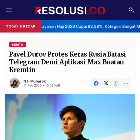
REDAKSI
TENTANG
epuasan Layanan Haji 2026 Capai 83,28%, Kategori Sangat Memuaskan.
TODAY'S RECAP
RESOLUSI
IKLAN
TV
BERITA
Pavel Durov Protes Keras Rusia Batasi
Telegram Demi Aplikasi Max Buatan
RUBRIKASI
Kremlin
EDITORIAL
AKSARA
N.F Mubarok
FINANSIA
PERSONA
11 Feb 2026 • 10:29 WIB
DAERAH
NASIONAL
MANCA
SPORT
INFORMASI
PRIVACY
BERITA