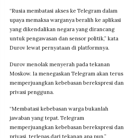
Telegram tegaskan akan terus perjuangkan
MEDIA
PRAMUDITA
kebebasan berekspresi dan privasi pengguna,
“Rusia membatasi akses ke Telegram dalam
menolak menyerah pada tekanan politik dari
upaya memaksa warganya beralih ke aplikasi
otoritas Rusia
yang dikendalikan negara yang dirancang
©
Resolusi.co
untuk pengawasan dan sensor politik,” kata
-
2026
Durov lewat pernyataan di platformnya.
PT.
RESOLUSI
Durov menolak menyerah pada tekanan
MEDIA
PRAMUDITA
Moskow. Ia menegaskan Telegram akan terus
memperjuangkan kebebasan berekspresi dan
privasi pengguna.
“Membatasi kebebasan warga bukanlah
jawaban yang tepat. Telegram
memperjuangkan kebebasan berekspresi dan
privasi, terlepas dari tekanan apa pun,”