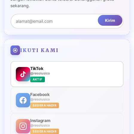
sekarang.
Kirim
IKUTI KAMI
TikTok
@resolusico
AKTIF
Facebook
@resolusico
SEGERA HADIR
Instagram
@resolusico
SEGERA HADIR