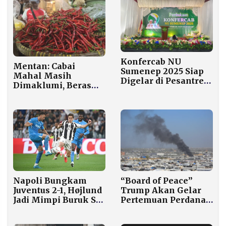
Konfercab NU
Mentan: Cabai
Sumenep 2025 Siap
Mahal Masih
Digelar di Pesantren
Dimaklumi, Beras
Annuqayah, Bahas
dan Telur Wajib
Arah Organisasi
Terjangkau
Napoli Bungkam
“Board of Peace”
Juventus 2-1, Højlund
Trump Akan Gelar
Jadi Mimpi Buruk Si
Pertemuan Perdana
Nyonya Tua
di Washington Bahas
Tata Kelola Gaza