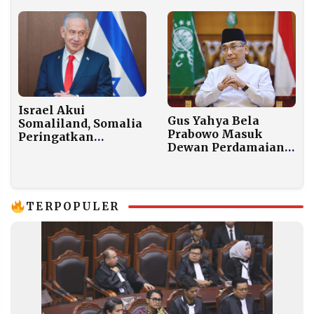
Ratusan Kuburan di
Gaza
Israel Akui
Gus Yahya Bela
Somaliland, Somalia
Prabowo Masuk
Peringatkan
Dewan Perdamaian
Ancaman Serius bagi
Trump: “Kita Harus
Stabilitas Kawasan
Hadir di Semua
Arena”
TERPOPULER