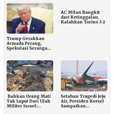
AC Milan Bangkit
dari Ketinggalan,
Kalahkan Torino 3-2
Trump Gerakkan
Armada Perang,
Spekulasi Serangan
ke Iran Memanas
Bahkan Orang Mati
Setahun Tragedi Jeju
Tak Luput Dari Ulah
Air, Presiden Korsel
Militer Israel:
Sampaikan
Mereka Gali Paksa
Permintaan Maaf