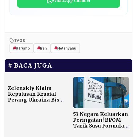
WhatsApp Channel
TAGS
#
#
#
#Trump
Iran
Netanyahu
BACA JUGA
Zelenskiy Klaim
Keputusan Krusial
Perang Ukraina Bisa
Diputuskan Sebelum
Tahun Baru
53 Negara Keluarkan
Peringatan! BPOM
Tarik Susu Formula
Bayi Nestlé