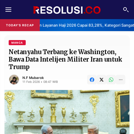
REDAKSI
TENTANG
epuasan Layanan Haji 2026 Capai 83,28%, Kategori Sangat Memuaskan.
TODAY'S RECAP
RESOLUSI
IKLAN
TV
MANCA
Netanyahu Terbang ke Washington,
Bawa Data Intelijen Militer Iran untuk
RUBRIKASI
Trump
EDITORIAL
AKSARA
N.F Mubarok
FINANSIA
PERSONA
11 Feb 2026 • 08:47 WIB
DAERAH
NASIONAL
MANCA
SPORT
INFORMASI
PRIVACY
BERITA