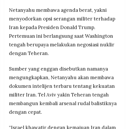
Trump ancam opsi serangan militer jika negosiasi
MEDIA
PRAMUDITA
gagal, pertimbangkan kirim kapal induk kedua
Netanyahu membawa agenda berat, yakni
untuk bergabung dengan USS Abraham Lincoln
menyodorkan opsi serangan militer terhadap
yang sudah siaga sejak Januari
Iran kepada Presiden Donald Trump.
©
Resolusi.co
Pertemuan ini berlangsung saat Washington
-
2026
tengah berupaya melakukan negosiasi nuklir
dengan Teheran.
PT.
RESOLUSI
MEDIA
PRAMUDITA
Sumber yang enggan disebutkan namanya
mengungkapkan, Netanyahu akan membawa
dokumen intelijen terbaru tentang kekuatan
militer Iran. Tel Aviv yakin Teheran tengah
membangun kembali arsenal rudal balistiknya
dengan cepat.
“Israel khawatir dengan kemajuan Iran dalam