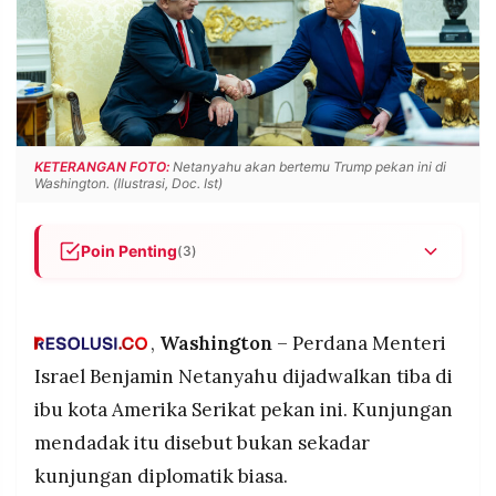
POLICY
WARGA
INFORMASI
KIRIM
IKLAN
TULISAN
PENGADUAN
TERM
OF
SERVICE
KETERANGAN FOTO:
Netanyahu akan bertemu Trump pekan ini di
Washington. (Ilustrasi, Doc. Ist)
IKUTI
Poin Penting
(3)
KAMI
Netanyahu akan bertemu Trump pekan ini di
Washington, membawa intelijen soal kemampuan
militer Iran yang dinilai pulih cepat pasca-perang
,
Washington
– Perdana Menteri
12 hari
Israel Benjamin Netanyahu dijadwalkan tiba di
Israel perkirakan Iran bisa miliki 1.800-2.000
ibu kota Amerika Serikat pekan ini. Kunjungan
rudal balistik dalam waktu dekat, mendesak
mendadak itu disebut bukan sekadar
kesepakatan nuklir mencakup pembatasan rudal
©
dan pengayaan uranium
kunjungan diplomatik biasa.
PT.
RESOLUSI