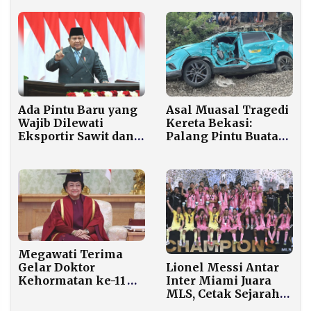
di Madura?
Korban Banjir
Sumatra
Ada Pintu Baru yang
Asal Muasal Tragedi
Wajib Dilewati
Kereta Bekasi:
Eksportir Sawit dan
Palang Pintu Buatan
Batu Bara, Prabowo
Warga, Taksi Mogok
Resmi Bentuk
Karena Korsleting
Entitasnya
Megawati Terima
Gelar Doktor
Lionel Messi Antar
Kehormatan ke-11
Inter Miami Juara
dari Universitas Arab
MLS, Cetak Sejarah
Saudi
Baru di Amerika