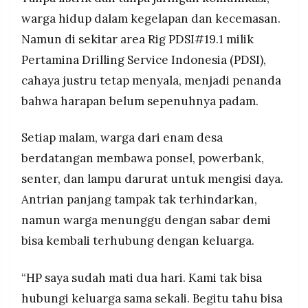
MEDIA
Selain listrik, Pertamina juga menyalurkan
warga hidup dalam kegelapan dan kecemasan.
PRAMUDITA
bantuan kemanusiaan berupa makanan siap
Namun di sekitar area Rig PDSI#19.1 milik
santap, sembako, air bersih, dan air minum bagi
Pertamina Drilling Service Indonesia (PDSI),
warga terdampak bencana.
©
cahaya justru tetap menyala, menjadi penanda
Resolusi.co
-
bahwa harapan belum sepenuhnya padam.
2026
PT.
Setiap malam, warga dari enam desa
RESOLUSI
MEDIA
PRAMUDITA
berdatangan membawa ponsel, powerbank,
senter, dan lampu darurat untuk mengisi daya.
Antrian panjang tampak tak terhindarkan,
namun warga menunggu dengan sabar demi
bisa kembali terhubung dengan keluarga.
“HP saya sudah mati dua hari. Kami tak bisa
hubungi keluarga sama sekali. Begitu tahu bisa