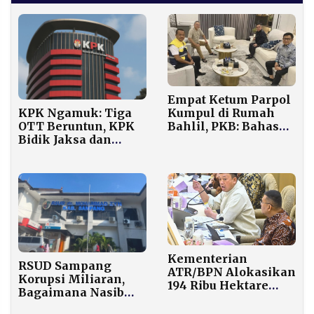
Empat Ketum Parpol
KPK Ngamuk: Tiga
Kumpul di Rumah
OTT Beruntun, KPK
Bahlil, PKB: Bahas
Bidik Jaksa dan
Arah Politik Menuju
Kepala Daerah
2026
Kementerian
RSUD Sampang
ATR/BPN Alokasikan
Korupsi Miliaran,
194 Ribu Hektare
Bagaimana Nasib
Lahan Bekas HGU
Tiga BLUD Lainnya
untuk Relokasi