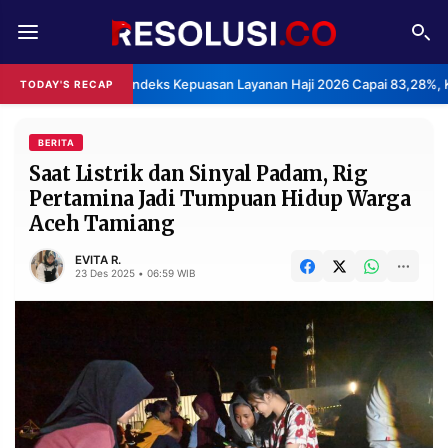
REDAKSI
TENTANG
BPS: Indeks Kepuasan Layanan Haji 2026 Capai 83,28%, K
TODAY'S RECAP
RESOLUSI
IKLAN
TV
BERITA
Saat Listrik dan Sinyal Padam, Rig
Pertamina Jadi Tumpuan Hidup Warga
RUBRIKASI
Aceh Tamiang
EDITORIAL
AKSARA
EVITA R.
FINANSIA
PERSONA
23 Des 2025 • 06:59 WIB
DAERAH
NASIONAL
MANCA
SPORT
INFORMASI
PRIVACY
BERITA